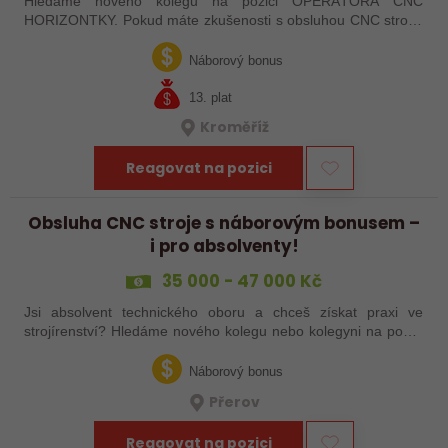
Hledáme nového kolegu na pozici OPERÁTORA CNC
HORIZONTKY. Pokud máte zkušenosti s obsluhou CNC strojů,
orientujete se ve výkresové dokumentaci a máte chuť naučit se
něco nového, pak jste ideálním…
Náborový bonus
13. plat
Kroměříž
Reagovat na pozici
Obsluha CNC stroje s náborovým bonusem –
i pro absolventy!
35 000 - 47 000 Kč
Jsi absolvent technického oboru a chceš získat praxi ve
strojírenství? Hledáme nového kolegu nebo kolegyni na pozici
obsluhy strojů – pokud tě láká práce ve výrobě, kde se něco
skutečně tvoří, rádi…
Náborový bonus
Přerov
Reagovat na pozici