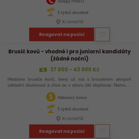
Reaguj IHNED
5 týdnů dovolené
Kroměříž
Reagovat na pozici
Brusič kovů - vhodné i pro juniorní kandidáty
(žádné noční)
37 000 - 43 000 Kč
Hledáme brusiče kovů, který už má s broušením alespoň
základní zkušenost a chce se v oboru dál zlepšovat. Nemusíš
být samostatný specialista s dlouholetou praxí. Důležité je,
abys už někdy pracoval…
Náborový bonus
5 týdnů dovolené
Kroměříž
Reagovat na pozici