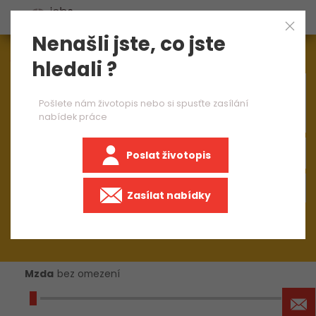
Nenašli jste, co jste
Aktuálně
1545
nabídek práce
hledali ?
×
brusič ruční 1 směna
Pošlete nám životopis nebo si spusťte zasílání
nabídek práce
Poslat životopis
+50 km
Zasílat nabídky
Mzda
bez omezení