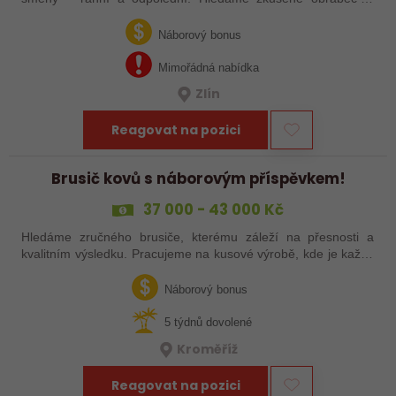
šikovné nováčky, kteří chtějí dělat poctivé řemeslo na
zajímavých zakázkách. Zašlete…
Náborový bonus
Mimořádná nabídka
Zlín
Reagovat na pozici
Brusič kovů s náborovým příspěvkem!
37 000 - 43 000 Kč
Hledáme zručného brusiče, kterému záleží na přesnosti a
kvalitním výsledku. Pracujeme na kusové výrobě, kde je každý
výrobek originál. Pokud už máš zkušenosti s broušením na
plocho nebo kulato – nebo…
Náborový bonus
5 týdnů dovolené
Kroměříž
Reagovat na pozici