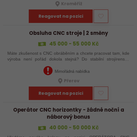
Kroměříž
Reagovat na pozici
Obsluha CNC stroje | 2 směny
45 000 - 55 000 Kč
Máte zkušenost s CNC obráběním a chcete pracovat tam, kde
výroba není pořád dokola stejná? Do stabilní strojírenské
společnosti v Přerově hledáme obsluhu CNC strojů pro
zakázkovou výrobu. Čeká Vás…
Mimořádná nabídka
Přerov
Reagovat na pozici
Operátor CNC horizontky - žádné noční a
náborový bonus
40 000 - 50 000 Kč