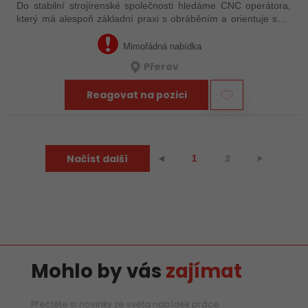
Do stabilní strojírenské společnosti hledáme CNC operátora,
který má alespoň základní praxi s obráběním a orientuje se v
technické dokumentaci. Nemusíte mít za sebou roky
zkušeností – důležité je, že…
Mimořádná nabídka
Přerov
Reagovat na pozici
Načíst další
2
⯈
⯇
1
Mohlo by vás
zajímat
Přečtěte si novinky ze světa nabídek práce