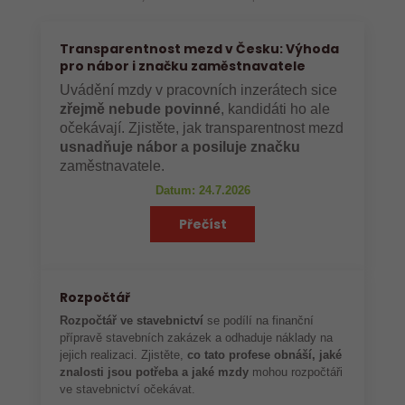
Transparentnost mezd v Česku: Výhoda
pro nábor i značku zaměstnavatele
Uvádění mzdy v pracovních inzerátech sice
zřejmě nebude povinné
, kandidáti ho ale
očekávají. Zjistěte, jak transparentnost mezd
usnadňuje nábor a posiluje značku
zaměstnavatele.
Datum: 24.7.2026
Přečíst
Rozpočtář
Rozpočtář ve stavebnictví
se podílí na finanční
přípravě stavebních zakázek a odhaduje náklady na
jejich realizaci. Zjistěte,
co tato profese obnáší, jaké
znalosti jsou potřeba a jaké mzdy
mohou rozpočtáři
ve stavebnictví očekávat.