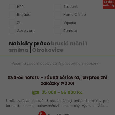
Zasílat
nabídky
HPP
Student
Brigáda
Home Office
ŽL
Україна
Absolvent
Remote
Nabídky práce
brusič ruční 1
směna
|
Otrokovice
Vašemu zadání odpovídá 19 pracovních nabídek:
Svářeč nerezu – žádná sériovka, jen precizní
zakázky #3001
35 000 - 55 000 Kč
Umíš svařovat nerez? U nás tě čekají unikátní projekty pro
farmacii, chemii, potravinářství i kosmický výzkum. Žádná
rutina, ale precizní práce, která má smysl.