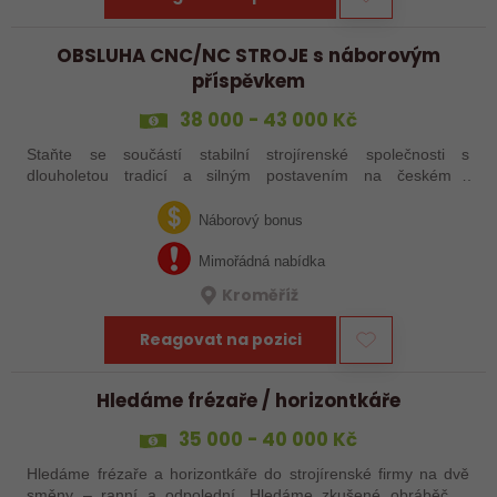
OBSLUHA CNC/NC STROJE s náborovým
příspěvkem
38 000 - 43 000 Kč
Staňte se součástí stabilní strojírenské společnosti s
dlouholetou tradicí a silným postavením na českém i
zahraničním trhu. Hledáme posily do našeho výrobního týmu –
aktuálně obsazujeme více typů…
Náborový bonus
Mimořádná nabídka
Kroměříž
Reagovat na pozici
Hledáme frézaře / horizontkáře
35 000 - 40 000 Kč
Hledáme frézaře a horizontkáře do strojírenské firmy na dvě
směny – ranní a odpolední. Hledáme zkušené obráběče i