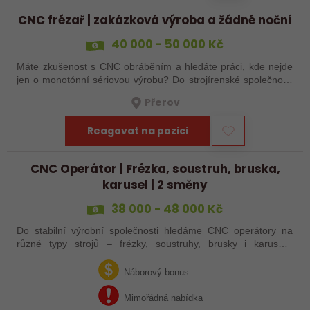
CNC frézař | zakázková výroba a žádné noční
40 000 - 50 000 Kč
Máte zkušenost s CNC obráběním a hledáte práci, kde nejde
jen o monotónní sériovou výrobu? Do strojírenské společnosti
hledáme zkušenějšího CNC obráběče, který se bude věnovat
Přerov
především práci na…
Reagovat na pozici
CNC Operátor | Frézka, soustruh, bruska,
karusel | 2 směny
38 000 - 48 000 Kč
Do stabilní výrobní společnosti hledáme CNC operátory na
různé typy strojů – frézky, soustruhy, brusky i karusely.
Uplatnění u nás najdou zkušení obráběči i absolventi
technických oborů, kteří se…
Náborový bonus
Mimořádná nabídka