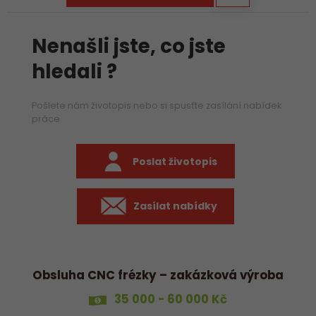
Nenašli jste, co jste
hledali ?
Pošlete nám životopis nebo si spusťte zasílání nabídek
práce
Poslat životopis
Zasílat nabídky
Obsluha CNC frézky – zakázková výroba
35 000 - 60 000 Kč