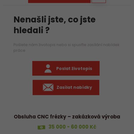
Nenašli jste, co jste
hledali ?
Pošlete nám životopis nebo si spusťte zasílání nabídek
práce
Poslat životopis
Zasílat nabídky
Obsluha CNC frézky – zakázková výroba
35 000 - 60 000 Kč