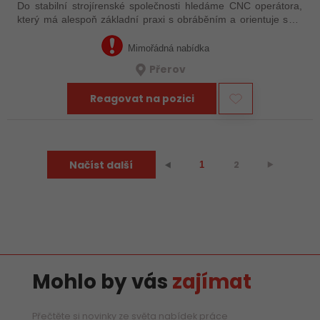
Do stabilní strojírenské společnosti hledáme CNC operátora,
který má alespoň základní praxi s obráběním a orientuje se v
technické dokumentaci. Nemusíte mít za sebou roky
zkušeností – důležité je, že…
Mimořádná nabídka
Přerov
Reagovat na pozici
Načíst další
2
⯈
⯇
1
Mohlo by vás
zajímat
Přečtěte si novinky ze světa nabídek práce