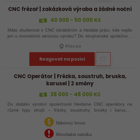
CNC frézař | zakázková výroba a žádné noční
40 000 - 50 000 Kč
Máte zkušenost s CNC obráběním a hledáte práci, kde nejde
jen o monotónní sériovou výrobu? Do strojírenské společnosti
hledáme zkušenějšího CNC obráběče, který se bude věnovat
Přerov
především práci na…
Reagovat na pozici
CNC Operátor | Frézka, soustruh, bruska,
karusel | 2 směny
38 000 - 48 000 Kč
Do stabilní výrobní společnosti hledáme CNC operátory na
různé typy strojů – frézky, soustruhy, brusky i karusely.
Uplatnění u nás najdou zkušení obráběči i absolventi
technických oborů, kteří se…
Náborový bonus
Mimořádná nabídka