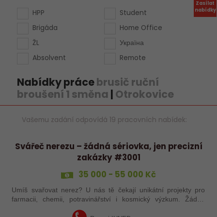
Zasílat
nabídky
HPP
Student
Brigáda
Home Office
ŽL
Україна
Absolvent
Remote
Nabídky práce
brusič ruční
broušení 1 směna
|
Otrokovice
Vašemu zadání odpovídá 19 pracovních nabídek:
Svářeč nerezu – žádná sériovka, jen precizní
zakázky #3001
35 000 - 55 000 Kč
Umíš svařovat nerez? U nás tě čekají unikátní projekty pro
farmacii, chemii, potravinářství i kosmický výzkum. Žádná
rutina, ale precizní práce, která má smysl.