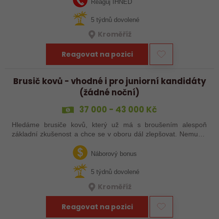
Reaguj IHNED
5 týdnů dovolené
Kroměříž
Reagovat na pozici
Brusič kovů - vhodné i pro juniorní kandidáty
(žádné noční)
37 000 - 43 000 Kč
Hledáme brusiče kovů, který už má s broušením alespoň
základní zkušenost a chce se v oboru dál zlepšovat. Nemusíš
být samostatný specialista s dlouholetou praxí. Důležité je,
abys už někdy pracoval…
Náborový bonus
5 týdnů dovolené
Kroměříž
Reagovat na pozici