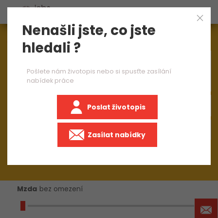
Nenašli jste, co jste
Aktuálně
1545
nabídek práce
hledali ?
×
brusič ruční broušení 1 směna
Pošlete nám životopis nebo si spusťte zasílání
nabídek práce
Poslat životopis
+50 km
Zasílat nabídky
Mzda
bez omezení