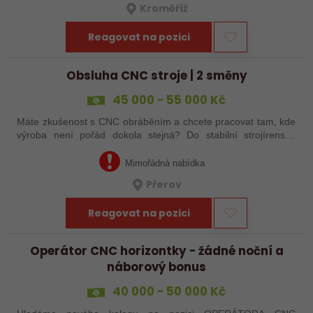
Kroměříž
Reagovat na pozici
Obsluha CNC stroje | 2 směny
45 000 - 55 000 Kč
Máte zkušenost s CNC obráběním a chcete pracovat tam, kde
výroba není pořád dokola stejná? Do stabilní strojírenské
společnosti v Přerově hledáme obsluhu CNC strojů pro
zakázkovou výrobu. Čeká Vás…
Mimořádná nabídka
Přerov
Reagovat na pozici
Operátor CNC horizontky - žádné noční a
náborový bonus
40 000 - 50 000 Kč