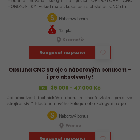
Hledáme nového kolegu na pozici OPERÁTORA CNC
HORIZONTKY. Pokud máte zkušenosti s obsluhou CNC strojů,
orientujete se ve výkresové dokumentaci a máte chuť naučit se
něco nového, pak jste ideálním…
Náborový bonus
13. plat
Kroměříž
Reagovat na pozici
Obsluha CNC stroje s náborovým bonusem –
i pro absolventy!
35 000 - 47 000 Kč
Jsi absolvent technického oboru a chceš získat praxi ve
strojírenství? Hledáme nového kolegu nebo kolegyni na pozici
obsluhy strojů – pokud tě láká práce ve výrobě, kde se něco
skutečně tvoří, rádi…
Náborový bonus
Přerov
Reagovat na pozici