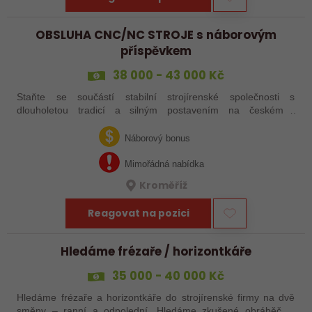
OBSLUHA CNC/NC STROJE s náborovým
příspěvkem
38 000 - 43 000 Kč
Staňte se součástí stabilní strojírenské společnosti s
dlouholetou tradicí a silným postavením na českém i
zahraničním trhu. Hledáme posily do našeho výrobního týmu –
aktuálně obsazujeme více typů…
Náborový bonus
Mimořádná nabídka
Kroměříž
Reagovat na pozici
Hledáme frézaře / horizontkáře
35 000 - 40 000 Kč
Hledáme frézaře a horizontkáře do strojírenské firmy na dvě
směny – ranní a odpolední. Hledáme zkušené obráběče i