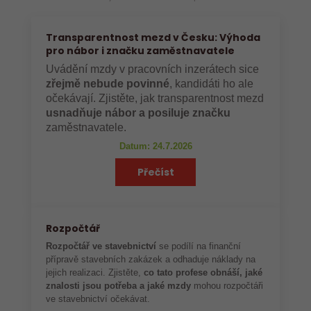
Transparentnost mezd v Česku: Výhoda
pro nábor i značku zaměstnavatele
Uvádění mzdy v pracovních inzerátech sice
zřejmě nebude povinné
, kandidáti ho ale
očekávají. Zjistěte, jak transparentnost mezd
usnadňuje nábor a posiluje značku
zaměstnavatele.
Datum: 24.7.2026
Přečíst
Rozpočtář
Rozpočtář ve stavebnictví
se podílí na finanční
přípravě stavebních zakázek a odhaduje náklady na
jejich realizaci. Zjistěte,
co tato profese obnáší, jaké
znalosti jsou potřeba a jaké mzdy
mohou rozpočtáři
ve stavebnictví očekávat.