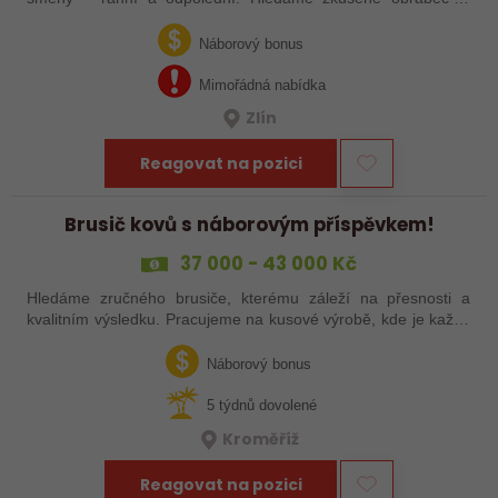
šikovné nováčky, kteří chtějí dělat poctivé řemeslo na
zajímavých zakázkách. Zašlete…
Náborový bonus
Mimořádná nabídka
Zlín
Reagovat na pozici
Brusič kovů s náborovým příspěvkem!
37 000 - 43 000 Kč
Hledáme zručného brusiče, kterému záleží na přesnosti a
kvalitním výsledku. Pracujeme na kusové výrobě, kde je každý
výrobek originál. Pokud už máš zkušenosti s broušením na
plocho nebo kulato – nebo…
Náborový bonus
5 týdnů dovolené
Kroměříž
Reagovat na pozici