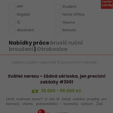
Zasílat
nabídky
HPP
Student
Brigáda
Home Office
ŽL
Україна
Absolvent
Remote
Nabídky práce
brusič ruční
broušení
|
Otrokovice
Vašemu zadání odpovídá 19 pracovních nabídek:
Svářeč nerezu – žádná sériovka, jen precizní
zakázky #3001
35 000 - 55 000 Kč
Umíš svařovat nerez? U nás tě čekají unikátní projekty pro
farmacii, chemii, potravinářství i kosmický výzkum. Žádná
rutina, ale precizní práce, která má smysl.