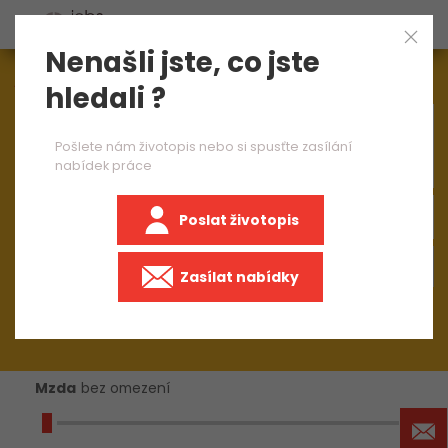
Nenašli jste, co jste
Aktuálně
1545
nabídek práce
hledali ?
×
brusič ruční broušení
Pošlete nám životopis nebo si spusťte zasílání
nabídek práce
Poslat životopis
+50 km
Zasílat nabídky
Mzda
bez omezení