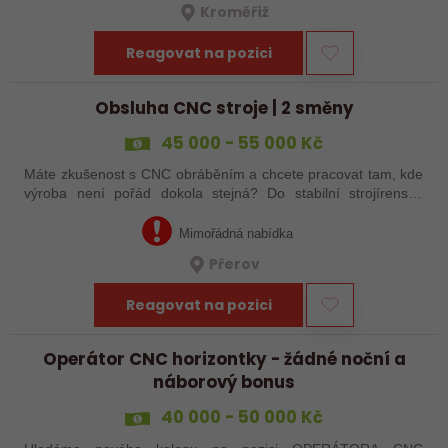
Kroměříž
Reagovat na pozici
Obsluha CNC stroje | 2 směny
45 000 - 55 000 Kč
Máte zkušenost s CNC obráběním a chcete pracovat tam, kde
výroba není pořád dokola stejná? Do stabilní strojírenské
společnosti v Přerově hledáme obsluhu CNC strojů pro
zakázkovou výrobu. Čeká Vás…
Mimořádná nabídka
Přerov
Reagovat na pozici
Operátor CNC horizontky - žádné noční a
náborový bonus
40 000 - 50 000 Kč