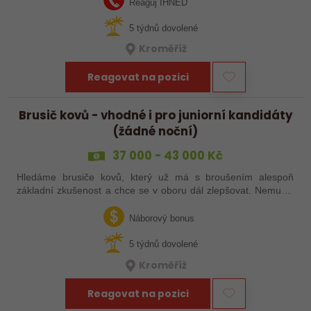
Reaguj IHNED
5 týdnů dovolené
Kroměříž
Reagovat na pozici
Brusič kovů - vhodné i pro juniorní kandidáty
(žádné noční)
37 000 - 43 000 Kč
Hledáme brusiče kovů, který už má s broušením alespoň
základní zkušenost a chce se v oboru dál zlepšovat. Nemusíš
být samostatný specialista s dlouholetou praxí. Důležité je,
abys už někdy pracoval…
Náborový bonus
5 týdnů dovolené
Kroměříž
Reagovat na pozici