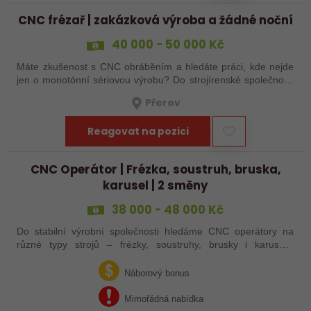
CNC frézař | zakázková výroba a žádné noční
40 000 - 50 000 Kč
Máte zkušenost s CNC obráběním a hledáte práci, kde nejde
jen o monotónní sériovou výrobu? Do strojírenské společnosti
hledáme zkušenějšího CNC obráběče, který se bude věnovat
Přerov
především práci na…
Reagovat na pozici
CNC Operátor | Frézka, soustruh, bruska,
karusel | 2 směny
38 000 - 48 000 Kč
Do stabilní výrobní společnosti hledáme CNC operátory na
různé typy strojů – frézky, soustruhy, brusky i karusely.
Uplatnění u nás najdou zkušení obráběči i absolventi
technických oborů, kteří se…
Náborový bonus
Mimořádná nabídka