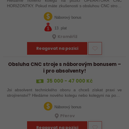
Hledáme nového kolegu na pozici OPERÁTORA CNC
HORIZONTKY. Pokud máte zkušenosti s obsluhou CNC strojů,
orientujete se ve výkresové dokumentaci a máte chuť naučit se
něco nového, pak jste ideálním…
Náborový bonus
13. plat
Kroměříž
Reagovat na pozici
Obsluha CNC stroje s náborovým bonusem –
i pro absolventy!
35 000 - 47 000 Kč
Jsi absolvent technického oboru a chceš získat praxi ve
strojírenství? Hledáme nového kolegu nebo kolegyni na pozici
obsluhy strojů – pokud tě láká práce ve výrobě, kde se něco
skutečně tvoří, rádi…
Náborový bonus
Přerov
Reagovat na pozici