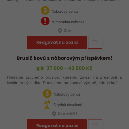
šikovné nováčky, kteří chtějí dělat poctivé řemeslo na
zajímavých zakázkách. Zašlete…
Náborový bonus
Mimořádná nabídka
Zlín
Reagovat na pozici
Brusič kovů s náborovým příspěvkem!
37 000 - 43 000 Kč
Hledáme zručného brusiče, kterému záleží na přesnosti a
kvalitním výsledku. Pracujeme na kusové výrobě, kde je každý
výrobek originál. Pokud už máš zkušenosti s broušením na
plocho nebo kulato – nebo…
Náborový bonus
5 týdnů dovolené
Kroměříž
Reagovat na pozici