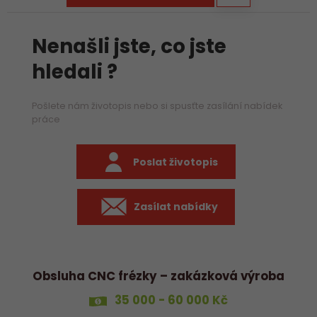
Nenašli jste, co jste
hledali ?
Pošlete nám životopis nebo si spusťte zasílání nabídek
práce
Poslat životopis
Zasílat nabídky
Obsluha CNC frézky – zakázková výroba
35 000 - 60 000 Kč