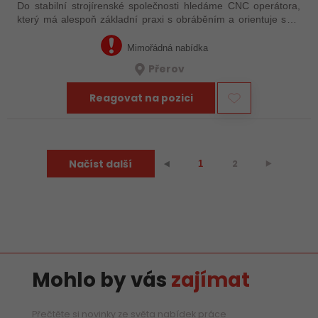
Do stabilní strojírenské společnosti hledáme CNC operátora,
který má alespoň základní praxi s obráběním a orientuje se v
technické dokumentaci. Nemusíte mít za sebou roky
zkušeností – důležité je, že…
Mimořádná nabídka
Přerov
Reagovat na pozici
Načíst další
2
⯈
⯇
1
Mohlo by vás
zajímat
Přečtěte si novinky ze světa nabídek práce