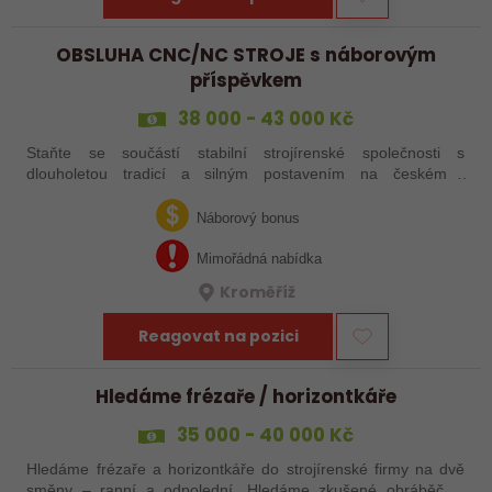
OBSLUHA CNC/NC STROJE s náborovým
příspěvkem
38 000 - 43 000 Kč
Staňte se součástí stabilní strojírenské společnosti s
dlouholetou tradicí a silným postavením na českém i
zahraničním trhu. Hledáme posily do našeho výrobního týmu –
aktuálně obsazujeme více typů…
Náborový bonus
Mimořádná nabídka
Kroměříž
Reagovat na pozici
Hledáme frézaře / horizontkáře
35 000 - 40 000 Kč
Hledáme frézaře a horizontkáře do strojírenské firmy na dvě
směny – ranní a odpolední. Hledáme zkušené obráběče i