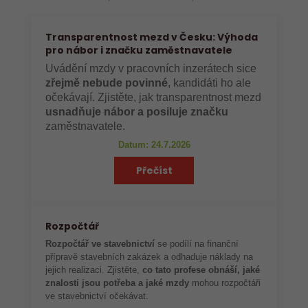
Transparentnost mezd v Česku: Výhoda
pro nábor i značku zaměstnavatele
Uvádění mzdy v pracovních inzerátech sice
zřejmě nebude povinné
, kandidáti ho ale
očekávají. Zjistěte, jak transparentnost mezd
usnadňuje nábor a posiluje značku
zaměstnavatele.
Datum: 24.7.2026
Přečíst
Rozpočtář
Rozpočtář ve stavebnictví
se podílí na finanční
přípravě stavebních zakázek a odhaduje náklady na
jejich realizaci. Zjistěte,
co tato profese obnáší, jaké
znalosti jsou potřeba a jaké mzdy
mohou rozpočtáři
ve stavebnictví očekávat.