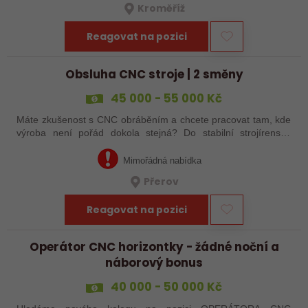
Kroměříž
Reagovat na pozici
Obsluha CNC stroje | 2 směny
45 000 - 55 000 Kč
Máte zkušenost s CNC obráběním a chcete pracovat tam, kde
výroba není pořád dokola stejná? Do stabilní strojírenské
společnosti v Přerově hledáme obsluhu CNC strojů pro
zakázkovou výrobu. Čeká Vás…
Mimořádná nabídka
Přerov
Reagovat na pozici
Operátor CNC horizontky - žádné noční a
náborový bonus
40 000 - 50 000 Kč