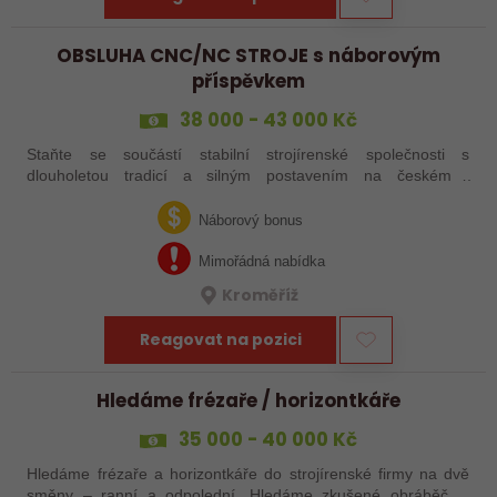
OBSLUHA CNC/NC STROJE s náborovým
příspěvkem
38 000 - 43 000 Kč
Staňte se součástí stabilní strojírenské společnosti s
dlouholetou tradicí a silným postavením na českém i
zahraničním trhu. Hledáme posily do našeho výrobního týmu –
aktuálně obsazujeme více typů…
Náborový bonus
Mimořádná nabídka
Kroměříž
Reagovat na pozici
Hledáme frézaře / horizontkáře
35 000 - 40 000 Kč
Hledáme frézaře a horizontkáře do strojírenské firmy na dvě
směny – ranní a odpolední. Hledáme zkušené obráběče i