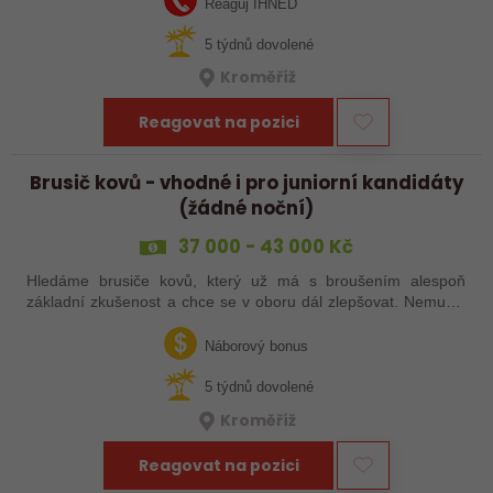
Reaguj IHNED
5 týdnů dovolené
Kroměříž
Reagovat na pozici
Brusič kovů - vhodné i pro juniorní kandidáty
(žádné noční)
37 000 - 43 000 Kč
Hledáme brusiče kovů, který už má s broušením alespoň
základní zkušenost a chce se v oboru dál zlepšovat. Nemusíš
být samostatný specialista s dlouholetou praxí. Důležité je,
abys už někdy pracoval…
Náborový bonus
5 týdnů dovolené
Kroměříž
Reagovat na pozici