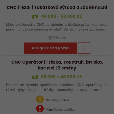
CNC frézař | zakázková výroba a žádné noční
40 000 - 50 000 Kč
Máte zkušenost s CNC obráběním a hledáte práci, kde nejde
jen o monotónní sériovou výrobu? Do strojírenské společnosti
hledáme zkušenějšího CNC obráběče, který se bude věnovat
Přerov
především práci na…
Reagovat na pozici
CNC Operátor | Frézka, soustruh, bruska,
karusel | 2 směny
38 000 - 48 000 Kč
Do stabilní výrobní společnosti hledáme CNC operátory na
různé typy strojů – frézky, soustruhy, brusky i karusely.
Uplatnění u nás najdou zkušení obráběči i absolventi
technických oborů, kteří se…
Náborový bonus
Mimořádná nabídka