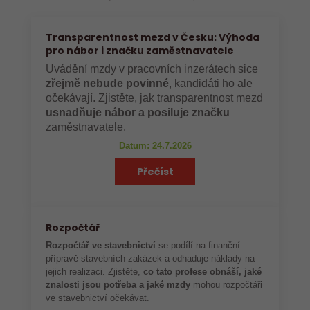
Transparentnost mezd v Česku: Výhoda
pro nábor i značku zaměstnavatele
Uvádění mzdy v pracovních inzerátech sice
zřejmě nebude povinné
, kandidáti ho ale
očekávají. Zjistěte, jak transparentnost mezd
usnadňuje nábor a posiluje značku
zaměstnavatele.
Datum: 24.7.2026
Přečíst
Rozpočtář
Rozpočtář ve stavebnictví
se podílí na finanční
přípravě stavebních zakázek a odhaduje náklady na
jejich realizaci. Zjistěte,
co tato profese obnáší, jaké
znalosti jsou potřeba a jaké mzdy
mohou rozpočtáři
ve stavebnictví očekávat.