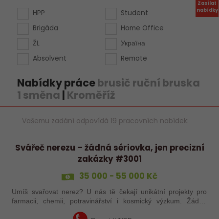
Zasílat
nabídky
HPP
Student
Brigáda
Home Office
ŽL
Україна
Absolvent
Remote
Nabídky práce
brusič ruční bruska
1 směna
|
Kroměříž
Vašemu zadání odpovídá 19 pracovních nabídek:
Svářeč nerezu – žádná sériovka, jen precizní
zakázky #3001
35 000 - 55 000 Kč
Umíš svařovat nerez? U nás tě čekají unikátní projekty pro
farmacii, chemii, potravinářství i kosmický výzkum. Žádná
rutina, ale precizní práce, která má smysl.