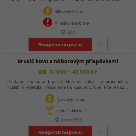
šikovné nováčky, kteří chtějí dělat poctivé řemeslo na
zajímavých zakázkách. Zašlete…
Náborový bonus
Mimořádná nabídka
Zlín
Reagovat na pozici
Brusič kovů s náborovým příspěvkem!
37 000 - 43 000 Kč
Hledáme zručného brusiče, kterému záleží na přesnosti a
kvalitním výsledku. Pracujeme na kusové výrobě, kde je každý
výrobek originál. Pokud už máš zkušenosti s broušením na
plocho nebo kulato – nebo…
Náborový bonus
5 týdnů dovolené
Kroměříž
Reagovat na pozici