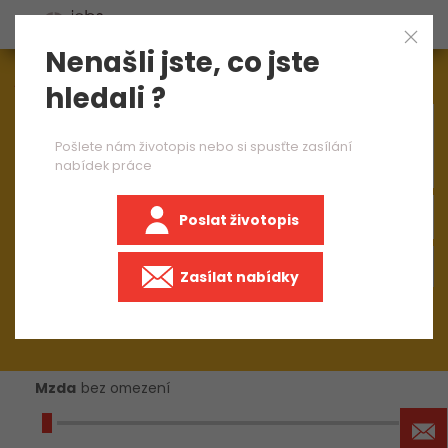
Nenašli jste, co jste
Aktuálně
1548
nabídek práce
hledali ?
×
brusič ruční bruska 1 směna
Pošlete nám životopis nebo si spusťte zasílání
nabídek práce
Poslat životopis
+50 km
Zasílat nabídky
Mzda
bez omezení