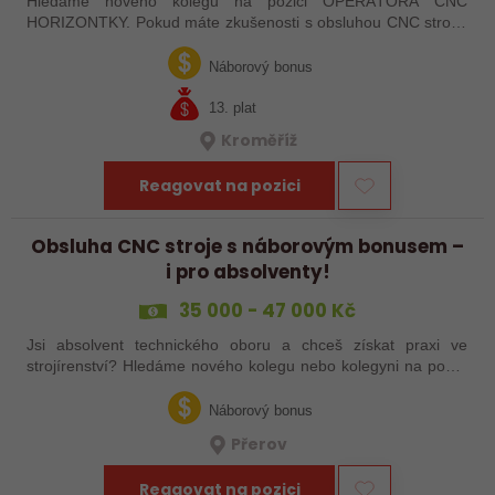
Hledáme nového kolegu na pozici OPERÁTORA CNC
HORIZONTKY. Pokud máte zkušenosti s obsluhou CNC strojů,
orientujete se ve výkresové dokumentaci a máte chuť naučit se
něco nového, pak jste ideálním…
Náborový bonus
13. plat
Kroměříž
Reagovat na pozici
Obsluha CNC stroje s náborovým bonusem –
i pro absolventy!
35 000 - 47 000 Kč
Jsi absolvent technického oboru a chceš získat praxi ve
strojírenství? Hledáme nového kolegu nebo kolegyni na pozici
obsluhy strojů – pokud tě láká práce ve výrobě, kde se něco
skutečně tvoří, rádi…
Náborový bonus
Přerov
Reagovat na pozici