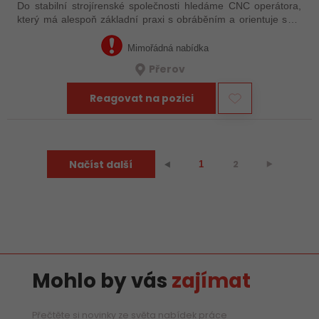
Do stabilní strojírenské společnosti hledáme CNC operátora,
který má alespoň základní praxi s obráběním a orientuje se v
technické dokumentaci. Nemusíte mít za sebou roky
zkušeností – důležité je, že…
Mimořádná nabídka
Přerov
Reagovat na pozici
Načíst další
2
⯈
⯇
1
Mohlo by vás
zajímat
Přečtěte si novinky ze světa nabídek práce