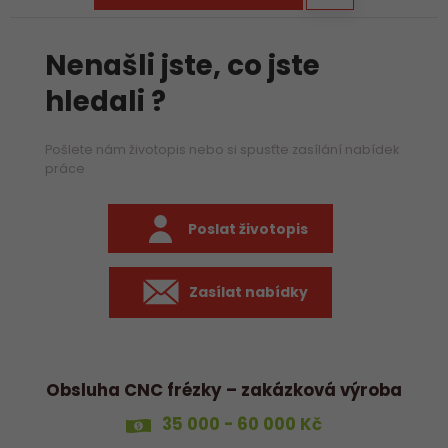
Nenašli jste, co jste
hledali ?
Pošlete nám životopis nebo si spusťte zasílání nabídek
práce
Poslat životopis
Zasílat nabídky
Obsluha CNC frézky – zakázková výroba
35 000 - 60 000 Kč