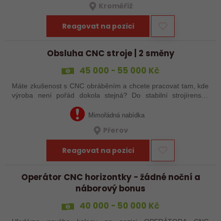
Kroměříž
Reagovat na pozici
Obsluha CNC stroje | 2 směny
45 000 - 55 000 Kč
Máte zkušenost s CNC obráběním a chcete pracovat tam, kde
výroba není pořád dokola stejná? Do stabilní strojírenské
společnosti v Přerově hledáme obsluhu CNC strojů pro
zakázkovou výrobu. Čeká Vás…
Mimořádná nabídka
Přerov
Reagovat na pozici
Operátor CNC horizontky - žádné noční a
náborový bonus
40 000 - 50 000 Kč