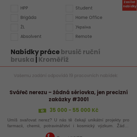
Zasílat
nabídky
HPP
Student
Brigáda
Home Office
ŽL
Україна
Absolvent
Remote
Nabídky práce
brusič ruční
bruska
|
Kroměříž
Vašemu zadání odpovídá 19 pracovních nabídek:
Svářeč nerezu – žádná sériovka, jen precizní
zakázky #3001
35 000 - 55 000 Kč
Umíš svařovat nerez? U nás tě čekají unikátní projekty pro
farmacii, chemii, potravinářství i kosmický výzkum. Žádná
rutina, ale precizní práce, která má smysl.