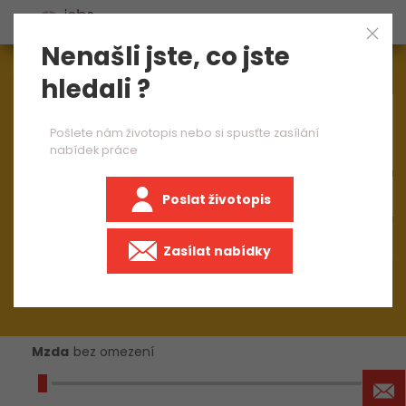
Nenašli jste, co jste
Aktuálně
1544
nabídek práce
hledali ?
×
brusič ruční bruska
Pošlete nám životopis nebo si spusťte zasílání
nabídek práce
Poslat životopis
+50 km
Zasílat nabídky
Mzda
bez omezení