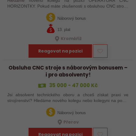
Hledáme nového kolegu na pozici OPERÁTORA CNC
HORIZONTKY. Pokud máte zkušenosti s obsluhou CNC strojů,
orientujete se ve výkresové dokumentaci a máte chuť naučit se
něco nového, pak jste ideálním…
Náborový bonus
13. plat
Kroměříž
Reagovat na pozici
Obsluha CNC stroje s náborovým bonusem –
i pro absolventy!
35 000 - 47 000 Kč
Jsi absolvent technického oboru a chceš získat praxi ve
strojírenství? Hledáme nového kolegu nebo kolegyni na pozici
obsluhy strojů – pokud tě láká práce ve výrobě, kde se něco
skutečně tvoří, rádi…
Náborový bonus
Přerov
Reagovat na pozici