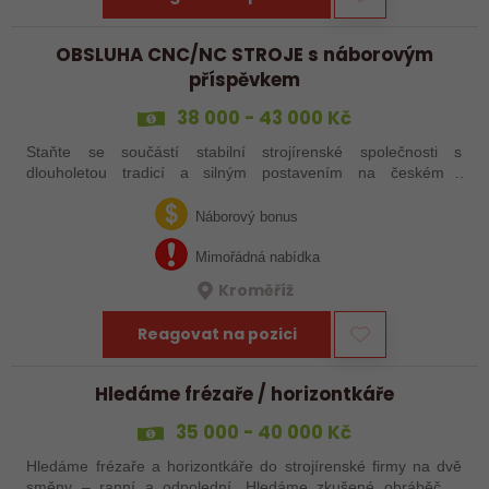
OBSLUHA CNC/NC STROJE s náborovým
příspěvkem
38 000 - 43 000 Kč
Staňte se součástí stabilní strojírenské společnosti s
dlouholetou tradicí a silným postavením na českém i
zahraničním trhu. Hledáme posily do našeho výrobního týmu –
aktuálně obsazujeme více typů…
Náborový bonus
Mimořádná nabídka
Kroměříž
Reagovat na pozici
Hledáme frézaře / horizontkáře
35 000 - 40 000 Kč
Hledáme frézaře a horizontkáře do strojírenské firmy na dvě
směny – ranní a odpolední. Hledáme zkušené obráběče i