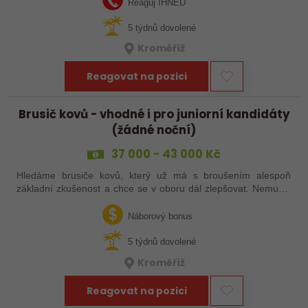
Reaguj IHNED
5 týdnů dovolené
Kroměříž
Reagovat na pozici
Brusič kovů - vhodné i pro juniorní kandidáty
(žádné noční)
37 000 - 43 000 Kč
Hledáme brusiče kovů, který už má s broušením alespoň
základní zkušenost a chce se v oboru dál zlepšovat. Nemusíš
být samostatný specialista s dlouholetou praxí. Důležité je,
abys už někdy pracoval…
Náborový bonus
5 týdnů dovolené
Kroměříž
Reagovat na pozici