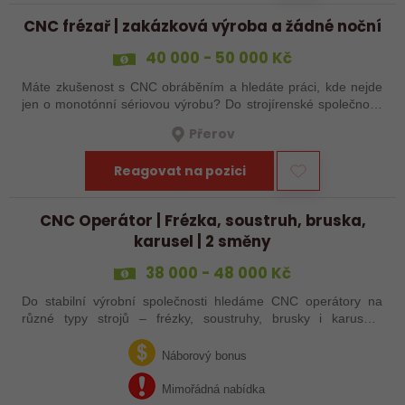
CNC frézař | zakázková výroba a žádné noční
40 000 - 50 000 Kč
Máte zkušenost s CNC obráběním a hledáte práci, kde nejde
jen o monotónní sériovou výrobu? Do strojírenské společnosti
hledáme zkušenějšího CNC obráběče, který se bude věnovat
Přerov
především práci na…
Reagovat na pozici
CNC Operátor | Frézka, soustruh, bruska,
karusel | 2 směny
38 000 - 48 000 Kč
Do stabilní výrobní společnosti hledáme CNC operátory na
různé typy strojů – frézky, soustruhy, brusky i karusely.
Uplatnění u nás najdou zkušení obráběči i absolventi
technických oborů, kteří se…
Náborový bonus
Mimořádná nabídka