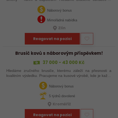
šikovné nováčky, kteří chtějí dělat poctivé řemeslo na
zajímavých zakázkách. Zašlete…
Náborový bonus
Mimořádná nabídka
Zlín
Reagovat na pozici
Brusič kovů s náborovým příspěvkem!
37 000 - 43 000 Kč
Hledáme zručného brusiče, kterému záleží na přesnosti a
kvalitním výsledku. Pracujeme na kusové výrobě, kde je každý
výrobek originál. Pokud už máš zkušenosti s broušením na
plocho nebo kulato – nebo…
Náborový bonus
5 týdnů dovolené
Kroměříž
Reagovat na pozici