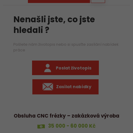
Nenašli jste, co jste
hledali ?
Pošlete nám životopis nebo si spusťte zasílání nabídek
práce
Poslat životopis
Zasílat nabídky
Obsluha CNC frézky – zakázková výroba
35 000 - 60 000 Kč