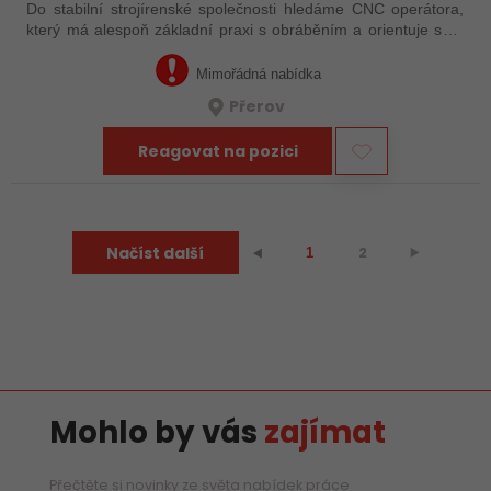
Do stabilní strojírenské společnosti hledáme CNC operátora,
který má alespoň základní praxi s obráběním a orientuje se v
technické dokumentaci. Nemusíte mít za sebou roky
zkušeností – důležité je, že…
Mimořádná nabídka
Přerov
Reagovat na pozici
Načíst další
2
⯈
⯇
1
Mohlo by vás
zajímat
Přečtěte si novinky ze světa nabídek práce