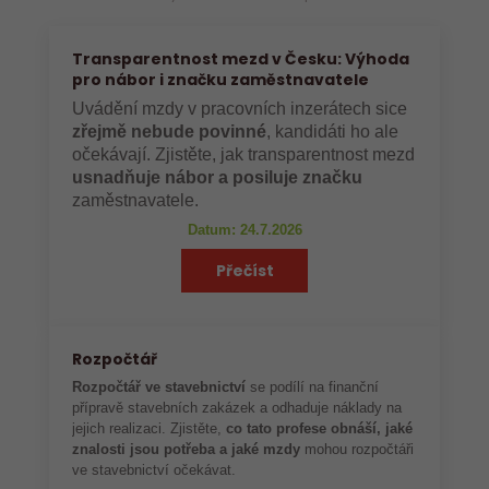
Transparentnost mezd v Česku: Výhoda
pro nábor i značku zaměstnavatele
Uvádění mzdy v pracovních inzerátech sice
zřejmě nebude povinné
, kandidáti ho ale
očekávají. Zjistěte, jak transparentnost mezd
usnadňuje nábor a posiluje značku
zaměstnavatele.
Datum: 24.7.2026
Přečíst
Rozpočtář
Rozpočtář ve stavebnictví
se podílí na finanční
přípravě stavebních zakázek a odhaduje náklady na
jejich realizaci. Zjistěte,
co tato profese obnáší, jaké
znalosti jsou potřeba a jaké mzdy
mohou rozpočtáři
ve stavebnictví očekávat.