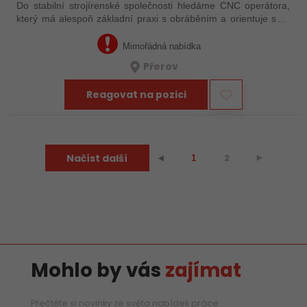
Do stabilní strojírenské společnosti hledáme CNC operátora,
který má alespoň základní praxi s obráběním a orientuje se v
technické dokumentaci. Nemusíte mít za sebou roky
zkušeností – důležité je, že…
Mimořádná nabídka
Přerov
Reagovat na pozici
Načíst další
2
⯈
⯇
1
Mohlo by vás
zajímat
Přečtěte si novinky ze světa nabídek práce