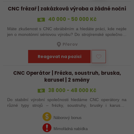
CNC frézař | zakázková výroba a žádné noční
40 000 - 50 000 Kč
Máte zkušenost s CNC obráběním a hledáte práci, kde nejde
jen o monotónní sériovou výrobu? Do strojírenské společnosti
hledáme zkušenějšího CNC obráběče, který se bude věnovat
Přerov
především práci na…
Reagovat na pozici
CNC Operátor | Frézka, soustruh, bruska,
karusel | 2 směny
38 000 - 48 000 Kč
Do stabilní výrobní společnosti hledáme CNC operátory na
různé typy strojů – frézky, soustruhy, brusky i karusely.
Uplatnění u nás najdou zkušení obráběči i absolventi
technických oborů, kteří se…
Náborový bonus
Mimořádná nabídka