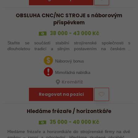
OBSLUHA CNC/NC STROJE s náborovým
příspěvkem
38 000 - 43 000 Kč
Staňte se součástí stabilní strojírenské společnosti s
dlouholetou tradicí a silným postavením na českém i
zahraničním trhu. Hledáme posily do našeho výrobního týmu –
aktuálně obsazujeme více typů…
Náborový bonus
Mimořádná nabídka
Kroměříž
Reagovat na pozici
Hledáme frézaře / horizontkáře
35 000 - 40 000 Kč
Hledáme frézaře a horizontkáře do strojírenské firmy na dvě
směny – ranní a odpolední. Hledáme zkušené obráběče i