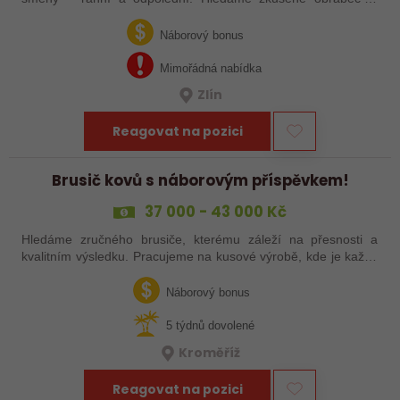
šikovné nováčky, kteří chtějí dělat poctivé řemeslo na
zajímavých zakázkách. Zašlete…
Náborový bonus
Mimořádná nabídka
Zlín
Reagovat na pozici
Brusič kovů s náborovým příspěvkem!
37 000 - 43 000 Kč
Hledáme zručného brusiče, kterému záleží na přesnosti a
kvalitním výsledku. Pracujeme na kusové výrobě, kde je každý
výrobek originál. Pokud už máš zkušenosti s broušením na
plocho nebo kulato – nebo…
Náborový bonus
5 týdnů dovolené
Kroměříž
Reagovat na pozici