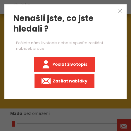
Nenašli jste, co jste
Aktuálně
1544
nabídek práce
hledali ?
×
brusič ruční bruska
Pošlete nám životopis nebo si spusťte zasílání
nabídek práce
Poslat životopis
+50 km
Zasílat nabídky
Mzda
bez omezení