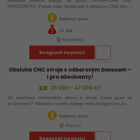
Hledáme nového kolegu na pozici OPERÁTORA CNC
HORIZONTKY. Pokud máte zkušenosti s obsluhou CNC strojů,
orientujete se ve výkresové dokumentaci a máte chuť naučit se
něco nového, pak jste ideálním…
Náborový bonus
13. plat
Kroměříž
Reagovat na pozici
Obsluha CNC stroje s náborovým bonusem –
i pro absolventy!
35 000 - 47 000 Kč
Jsi absolvent technického oboru a chceš získat praxi ve
strojírenství? Hledáme nového kolegu nebo kolegyni na pozici
obsluhy strojů – pokud tě láká práce ve výrobě, kde se něco
skutečně tvoří, rádi…
Náborový bonus
Přerov
Reagovat na pozici