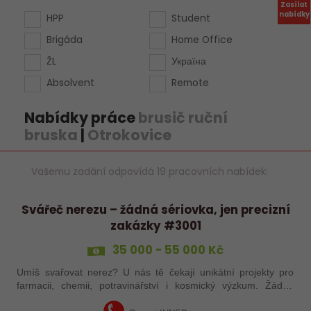
Zasílat
nabídky
HPP
Student
Brigáda
Home Office
ŽL
Україна
Absolvent
Remote
Nabídky práce
brusič ruční
bruska
|
Otrokovice
Vašemu zadání odpovídá 19 pracovních nabídek:
Svářeč nerezu – žádná sériovka, jen precizní
zakázky #3001
35 000 - 55 000 Kč
Umíš svařovat nerez? U nás tě čekají unikátní projekty pro
farmacii, chemii, potravinářství i kosmický výzkum. Žádná
rutina, ale precizní práce, která má smysl.