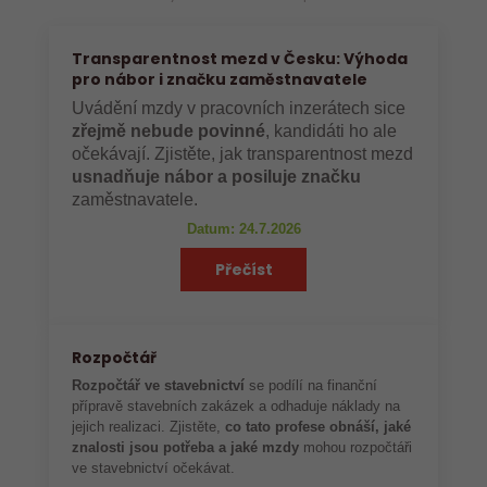
Transparentnost mezd v Česku: Výhoda
pro nábor i značku zaměstnavatele
Uvádění mzdy v pracovních inzerátech sice
zřejmě nebude povinné
, kandidáti ho ale
očekávají. Zjistěte, jak transparentnost mezd
usnadňuje nábor a posiluje značku
zaměstnavatele.
Datum: 24.7.2026
Přečíst
Rozpočtář
Rozpočtář ve stavebnictví
se podílí na finanční
přípravě stavebních zakázek a odhaduje náklady na
jejich realizaci. Zjistěte,
co tato profese obnáší, jaké
znalosti jsou potřeba a jaké mzdy
mohou rozpočtáři
ve stavebnictví očekávat.