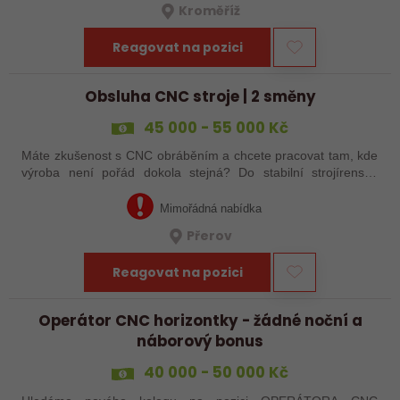
Kroměříž
Reagovat na pozici
Obsluha CNC stroje | 2 směny
45 000 - 55 000 Kč
Máte zkušenost s CNC obráběním a chcete pracovat tam, kde
výroba není pořád dokola stejná? Do stabilní strojírenské
společnosti v Přerově hledáme obsluhu CNC strojů pro
zakázkovou výrobu. Čeká Vás…
Mimořádná nabídka
Přerov
Reagovat na pozici
Operátor CNC horizontky - žádné noční a
náborový bonus
40 000 - 50 000 Kč