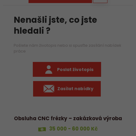
Nenašli jste, co jste
hledali ?
Pošlete nám životopis nebo si spusťte zasílání nabídek
práce
Poslat životopis
Zasílat nabídky
Obsluha CNC frézky – zakázková výroba
35 000 - 60 000 Kč