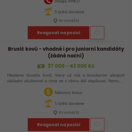
Reaguj IHNED
5 týdnů dovolené
Kroměříž
Reagovat na pozici
Brusič kovů - vhodné i pro juniorní kandidáty
(žádné noční)
37 000 - 43 000 Kč
Hledáme brusiče kovů, který už má s broušením alespoň
základní zkušenost a chce se v oboru dál zlepšovat. Nemusíš
být samostatný specialista s dlouholetou praxí. Důležité je,
abys už někdy pracoval…
Náborový bonus
5 týdnů dovolené
Kroměříž
Reagovat na pozici