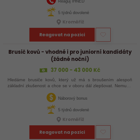
Reaguj IHNED
5 týdnů dovolené
Kroměříž
Reagovat na pozici
Brusič kovů - vhodné i pro juniorní kandidáty
(žádné noční)
37 000 - 43 000 Kč
Hledáme brusiče kovů, který už má s broušením alespoň
základní zkušenost a chce se v oboru dál zlepšovat. Nemusíš
být samostatný specialista s dlouholetou praxí. Důležité je,
abys už někdy pracoval…
Náborový bonus
5 týdnů dovolené
Kroměříž
Reagovat na pozici