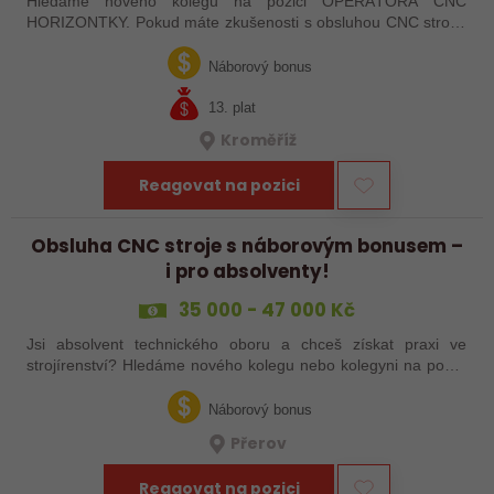
Hledáme nového kolegu na pozici OPERÁTORA CNC
HORIZONTKY. Pokud máte zkušenosti s obsluhou CNC strojů,
orientujete se ve výkresové dokumentaci a máte chuť naučit se
něco nového, pak jste ideálním…
Náborový bonus
13. plat
Kroměříž
Reagovat na pozici
Obsluha CNC stroje s náborovým bonusem –
i pro absolventy!
35 000 - 47 000 Kč
Jsi absolvent technického oboru a chceš získat praxi ve
strojírenství? Hledáme nového kolegu nebo kolegyni na pozici
obsluhy strojů – pokud tě láká práce ve výrobě, kde se něco
skutečně tvoří, rádi…
Náborový bonus
Přerov
Reagovat na pozici