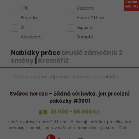
Zasílat
nabídky
HPP
Student
Brigáda
Home Office
ŽL
Україна
Absolvent
Remote
Nabídky práce
brusič zámečník 2
směny
|
Kroměříž
Vašemu zadání odpovídá 19 pracovních nabídek:
Svářeč nerezu – žádná sériovka, jen precizní
zakázky #3001
35 000 - 55 000 Kč
Umíš svařovat nerez? U nás tě čekají unikátní projekty pro
farmacii, chemii, potravinářství i kosmický výzkum. Žádná
rutina, ale precizní práce, která má smysl.