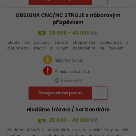
OBSLUHA CNC/NC STROJE s náborovým
příspěvkem
38 000 - 43 000 Kč
Staňte se součástí stabilní strojírenské společnosti s
dlouholetou tradicí a silným postavením na českém i
zahraničním trhu. Hledáme posily do našeho výrobního týmu –
aktuálně obsazujeme více typů…
Náborový bonus
Mimořádná nabídka
Kroměříž
Reagovat na pozici
Hledáme frézaře / horizontkáře
35 000 - 40 000 Kč
Hledáme frézaře a horizontkáře do strojírenské firmy na dvě
směny – ranní a odpolední. Hledáme zkušené obráběče i