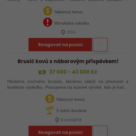
šikovné nováčky, kteří chtějí dělat poctivé řemeslo na
zajímavých zakázkách. Zašlete…
Náborový bonus
Mimořádná nabídka
Zlín
Reagovat na pozici
Brusič kovů s náborovým příspěvkem!
37 000 - 43 000 Kč
Hledáme zručného brusiče, kterému záleží na přesnosti a
kvalitním výsledku. Pracujeme na kusové výrobě, kde je každý
výrobek originál. Pokud už máš zkušenosti s broušením na
plocho nebo kulato – nebo…
Náborový bonus
5 týdnů dovolené
Kroměříž
Reagovat na pozici