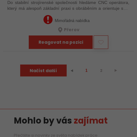
Do stabilní strojírenské společnosti hledáme CNC operátora,
který má alespoň základní praxi s obráběním a orientuje se v
technické dokumentaci. Nemusíte mít za sebou roky
zkušeností – důležité je, že…
Mimořádná nabídka
Přerov
Reagovat na pozici
Načíst další
2
⯈
⯇
1
Mohlo by vás
zajímat
Přečtěte si novinky ze světa nabídek práce