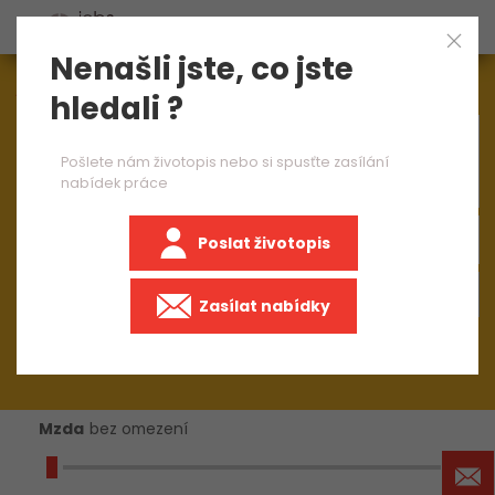
Nenašli jste, co jste
Aktuálně
1549
nabídek práce
hledali ?
×
brusič zámečník 2 směny
Pošlete nám životopis nebo si spusťte zasílání
nabídek práce
Poslat životopis
+50 km
Zasílat nabídky
Mzda
bez omezení