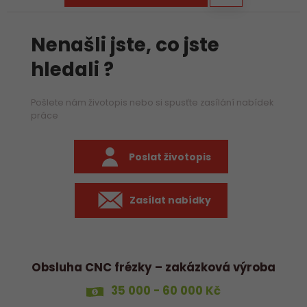
Nenašli jste, co jste
hledali ?
Pošlete nám životopis nebo si spusťte zasílání nabídek
práce
Poslat životopis
Zasílat nabídky
Obsluha CNC frézky – zakázková výroba
35 000 - 60 000 Kč