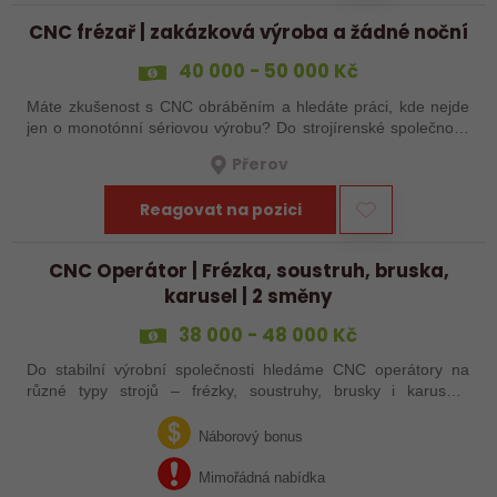
CNC frézař | zakázková výroba a žádné noční
40 000 - 50 000 Kč
Máte zkušenost s CNC obráběním a hledáte práci, kde nejde
jen o monotónní sériovou výrobu? Do strojírenské společnosti
hledáme zkušenějšího CNC obráběče, který se bude věnovat
Přerov
především práci na…
Reagovat na pozici
CNC Operátor | Frézka, soustruh, bruska,
karusel | 2 směny
38 000 - 48 000 Kč
Do stabilní výrobní společnosti hledáme CNC operátory na
různé typy strojů – frézky, soustruhy, brusky i karusely.
Uplatnění u nás najdou zkušení obráběči i absolventi
technických oborů, kteří se…
Náborový bonus
Mimořádná nabídka