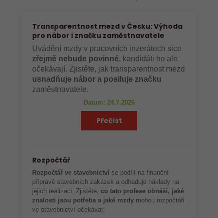
Transparentnost mezd v Česku: Výhoda
pro nábor i značku zaměstnavatele
Uvádění mzdy v pracovních inzerátech sice
zřejmě nebude povinné
, kandidáti ho ale
očekávají. Zjistěte, jak transparentnost mezd
usnadňuje nábor a posiluje značku
zaměstnavatele.
Datum: 24.7.2026
Přečíst
Rozpočtář
Rozpočtář ve stavebnictví
se podílí na finanční
přípravě stavebních zakázek a odhaduje náklady na
jejich realizaci. Zjistěte,
co tato profese obnáší, jaké
znalosti jsou potřeba a jaké mzdy
mohou rozpočtáři
ve stavebnictví očekávat.