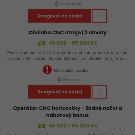
Kroměříž
Reagovat na pozici
Obsluha CNC stroje | 2 směny
45 000 - 55 000 Kč
Máte zkušenost s CNC obráběním a chcete pracovat tam, kde
výroba není pořád dokola stejná? Do stabilní strojírenské
společnosti v Přerově hledáme obsluhu CNC strojů pro
zakázkovou výrobu. Čeká Vás…
Mimořádná nabídka
Přerov
Reagovat na pozici
Operátor CNC horizontky - žádné noční a
náborový bonus
40 000 - 50 000 Kč