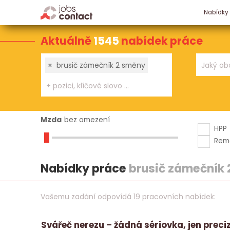
Nabídky
Aktuálně
1545
nabídek práce
×
brusič zámečník 2 směny
Mzda
bez omezení
HPP
Rem
Nabídky práce
brusič zámečník
Vašemu zadání odpovídá 19 pracovních nabídek:
Svářeč nerezu – žádná sériovka, jen preci