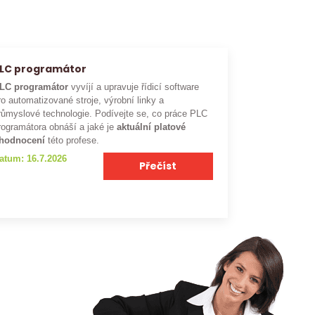
LC programátor
LC programátor
vyvíjí a upravuje řídicí software
ro automatizované stroje, výrobní linky a
růmyslové technologie. Podívejte se, co práce PLC
rogramátora obnáší a jaké je
aktuální platové
hodnocení
této profese.
atum: 16.7.2026
Přečíst