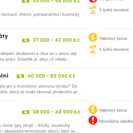
35 000 - 55 000 Kč
5 týdnů dovolené
 farmacii, chemii, potravinářství i kosmický
dáty
37 000 - 43 000 Kč
Náborový bonus
5 týdnů dovolené
ákladní zkušenost a chce se v oboru dál
oční
40 000 - 50 000 Kč
e jen o monotónní sériovou výrobu? Do
ěče, který se bude věnovat především práci
38 000 - 48 000 Kč
Náborový bonus
Mimořádná nabídk
různé typy strojů – frézky, soustruhy,
i i absolventi technických oborů, kteří se…