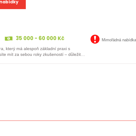
 nabídky
35 000 - 60 000 Kč
Mimořádná nabídk
a, který má alespoň základní praxi s
te mít za sebou roky zkušeností – důležité