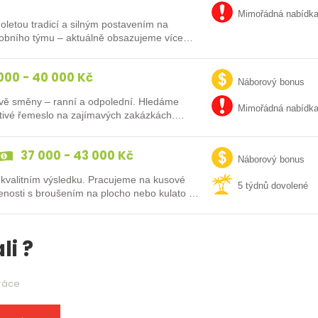
Mimořádná nabídk
uholetou tradicí a silným postavením na
robního týmu – aktuálně obsazujeme více
000 - 40 000 Kč
Náborový bonus
 dvě směny – ranní a odpolední. Hledáme
Mimořádná nabídk
octivé řemeslo na zajímavých zakázkách.
37 000 - 43 000 Kč
Náborový bonus
 kvalitním výsledku. Pracujeme na kusové
5 týdnů dovolené
enosti s broušením na plocho nebo kulato –
li ?
práce