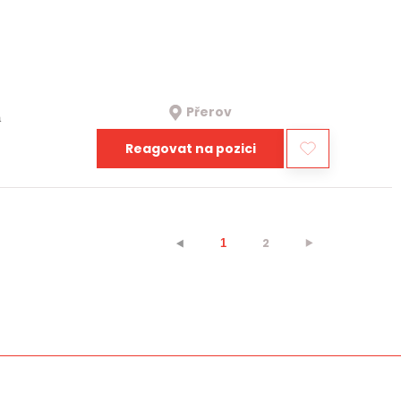
Přerov
a
Reagovat na pozici
2
⯈
⯇
1