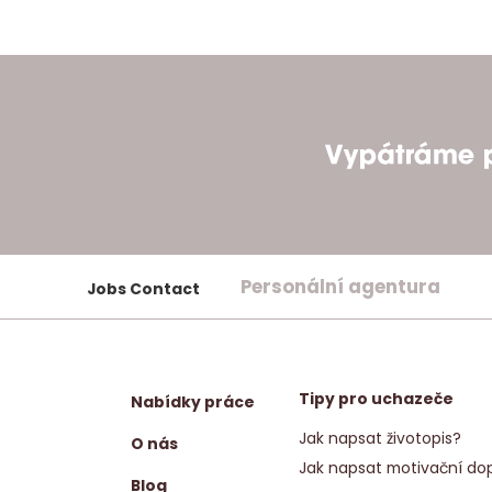
Personální agentura
Jobs Contact
Tipy pro uchazeče
Nabídky práce
Jak napsat životopis?
O nás
Jak napsat motivační dop
Blog