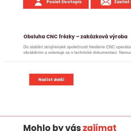
Poslat životopis
Zasílat
Obsluha CNC frézky – zakázková výroba
Do stabilní strojírenské společnosti hledáme CNC operátor
obráběním a orientuje se v technické dokumentaci. Nemusí
je, že…
Načíst další
Mohlo by vás
zajímat