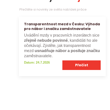
Přečtěte si novinky ze světa nabídek práce
Transparentnost mezd v Česku: Výhoda
pro nábor i značku zaměstnavatele
Uvádění mzdy v pracovních inzerátech sice
zřejmě nebude povinné
, kandidáti ho ale
očekávají. Zjistěte, jak transparentnost
mezd
usnadňuje nábor a posiluje značku
zaměstnavatele.
Datum: 24.7.2026
Přečíst