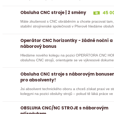
Obsluha CNC stroje | 2 směny
45 00
Máte zkušenost s CNC obráběním a chcete pracovat tam, 
stabilní strojírenské společnosti v Přerově hledáme obsl
Vás…
Operátor CNC horizontky - žádné noční a
náborový bonus
Hledáme nového kolegu na pozici OPERÁTORA CNC HOR
obsluhou CNC strojů, orientujete se ve výkresové dokume
pak jste ideálním…
Obsluha CNC stroje s náborovým bonusem
pro absolventy!
Jsi absolvent technického oboru a chceš získat praxi ve 
kolegyni na pozici obsluhy strojů – pokud tě láká práce v
OBSLUHA CNC/NC STROJE s náborovým
příspěvkem