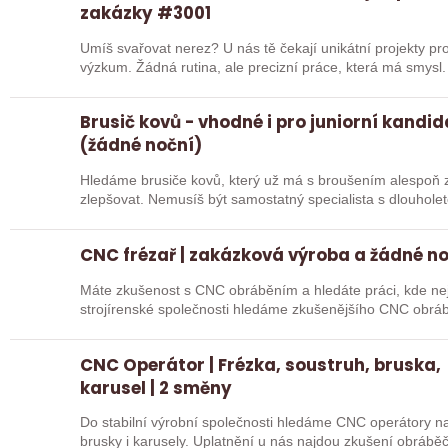
zakázky #3001
Umíš svařovat nerez? U nás tě čekají unikátní projekty pro
výzkum. Žádná rutina, ale precizní práce, která má smysl.
Brusič kovů - vhodné i pro juniorní kandi
(žádné noční)
Hledáme brusiče kovů, který už má s broušením alespoň z
zlepšovat. Nemusíš být samostatný specialista s dlouholetou praxí. Důležité je, abys už někdy
pracoval…
CNC frézař | zakázková výroba a žádné n
Máte zkušenost s CNC obráběním a hledáte práci, kde nejd
strojírenské společnosti hledáme zkušenějšího CNC obráb
na…
CNC Operátor | Frézka, soustruh, bruska,
karusel | 2 směny
Do stabilní výrobní společnosti hledáme CNC operátory na 
brusky i karusely. Uplatnění u nás najdou zkušení obráběč