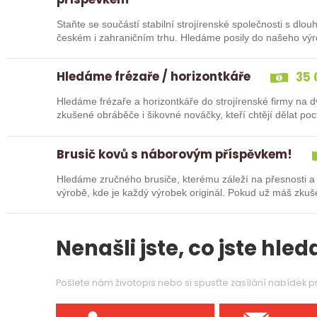
Staňte se součástí stabilní strojírenské společnosti s dlo
českém i zahraničním trhu. Hledáme posily do našeho vý
typů…
Hledáme frézaře / horizontkáře
35 
Hledáme frézaře a horizontkáře do strojírenské firmy na
zkušené obráběče i šikovné nováčky, kteří chtějí dělat p
Zašlete…
Brusič kovů s náborovým příspěvkem!
Hledáme zručného brusiče, kterému záleží na přesnosti a
výrobě, kde je každý výrobek originál. Pokud už máš zkuš
nebo…
Nenašli jste, co jste hleda
Pošlete nám životopis nebo si spusťte zasílání nabídek 