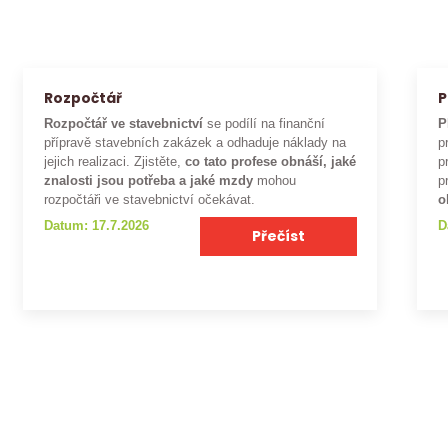
Rozpočtář
P
Rozpočtář ve stavebnictví
se podílí na finanční
P
přípravě stavebních zakázek a odhaduje náklady na
p
jejich realizaci. Zjistěte,
co tato profese obnáší, jaké
p
znalosti jsou potřeba a jaké mzdy
mohou
p
rozpočtáři ve stavebnictví očekávat.
o
Datum: 17.7.2026
D
Přečíst