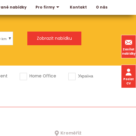
rané nabídky
Kontakt
O nás
Pro firmy
0 km
Zasílat
nabídky
dent
Home Office
Україна
Poslat
CV
Kroměříž