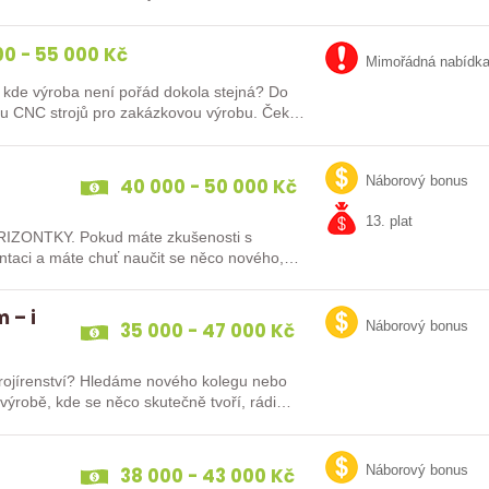
0 - 55 000 Kč
Mimořádná nabídk
kde výroba není pořád dokola stejná? Do
uhu CNC strojů pro zakázkovou výrobu. Čeká
40 000 - 50 000 Kč
Náborový bonus
13. plat
IZONTKY. Pokud máte zkušenosti s
ntaci a máte chuť naučit se něco nového,
 – i
35 000 - 47 000 Kč
Náborový bonus
strojírenství? Hledáme nového kolegu nebo
e výrobě, kde se něco skutečně tvoří, rádi…
38 000 - 43 000 Kč
Náborový bonus