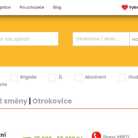
 práce
Pro uchazeče
Blog
Vyb
+5
Brigáda
ŽL
Absolvent
Stu
ote
 2 směny
|
Otrokovice
zní
Reaguj IHNED