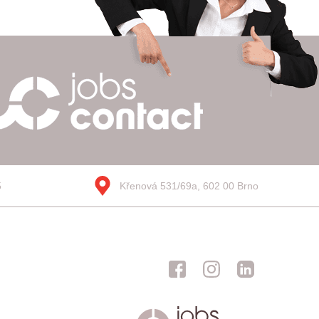
5
Křenová 531/69a, 602 00 Brno