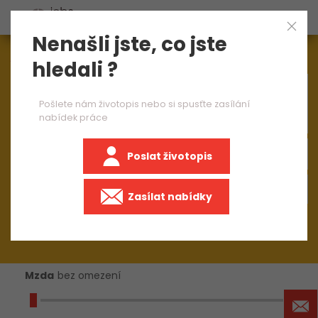
Nenašli jste, co jste
Aktuálně
1544
nabídek práce
hledali ?
×
brusič zámečník
Pošlete nám životopis nebo si spusťte zasílání
nabídek práce
Poslat životopis
+50 km
Zasílat nabídky
Mzda
bez omezení