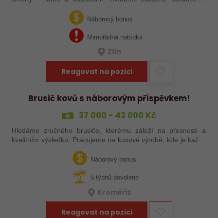
šikovné nováčky, kteří chtějí dělat poctivé řemeslo na
zajímavých zakázkách. Zašlete…
Náborový bonus
Mimořádná nabídka
Zlín
Reagovat na pozici
Brusič kovů s náborovým příspěvkem!
37 000 - 43 000 Kč
Hledáme zručného brusiče, kterému záleží na přesnosti a
kvalitním výsledku. Pracujeme na kusové výrobě, kde je každý
výrobek originál. Pokud už máš zkušenosti s broušením na
plocho nebo kulato – nebo…
Náborový bonus
5 týdnů dovolené
Kroměříž
Reagovat na pozici