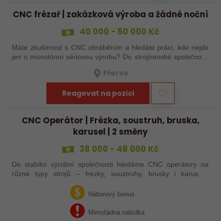
CNC frézař | zakázková výroba a žádné noční
40 000 - 50 000 Kč
Máte zkušenost s CNC obráběním a hledáte práci, kde nejde
jen o monotónní sériovou výrobu? Do strojírenské společnosti
hledáme zkušenějšího CNC obráběče, který se bude věnovat
Přerov
především práci na…
Reagovat na pozici
CNC Operátor | Frézka, soustruh, bruska,
karusel | 2 směny
38 000 - 48 000 Kč
Do stabilní výrobní společnosti hledáme CNC operátory na
různé typy strojů – frézky, soustruhy, brusky i karusely.
Uplatnění u nás najdou zkušení obráběči i absolventi
technických oborů, kteří se…
Náborový bonus
Mimořádná nabídka