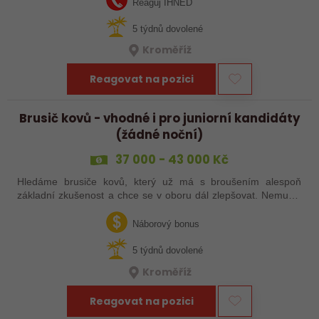
Reaguj IHNED
5 týdnů dovolené
Kroměříž
Reagovat na pozici
Brusič kovů - vhodné i pro juniorní kandidáty
(žádné noční)
37 000 - 43 000 Kč
Hledáme brusiče kovů, který už má s broušením alespoň
základní zkušenost a chce se v oboru dál zlepšovat. Nemusíš
být samostatný specialista s dlouholetou praxí. Důležité je,
abys už někdy pracoval…
Náborový bonus
5 týdnů dovolené
Kroměříž
Reagovat na pozici