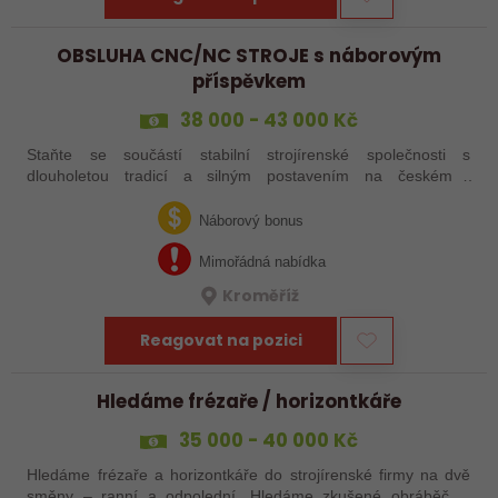
OBSLUHA CNC/NC STROJE s náborovým
příspěvkem
38 000 - 43 000 Kč
Staňte se součástí stabilní strojírenské společnosti s
dlouholetou tradicí a silným postavením na českém i
zahraničním trhu. Hledáme posily do našeho výrobního týmu –
aktuálně obsazujeme více typů…
Náborový bonus
Mimořádná nabídka
Kroměříž
Reagovat na pozici
Hledáme frézaře / horizontkáře
35 000 - 40 000 Kč
Hledáme frézaře a horizontkáře do strojírenské firmy na dvě
směny – ranní a odpolední. Hledáme zkušené obráběče i