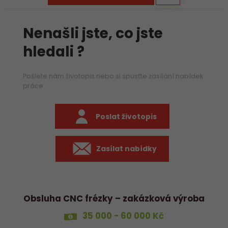
Nenašli jste, co jste
hledali ?
Pošlete nám životopis nebo si spusťte zasílání nabídek
práce
Poslat životopis
Zasílat nabídky
Obsluha CNC frézky – zakázková výroba
35 000 - 60 000 Kč