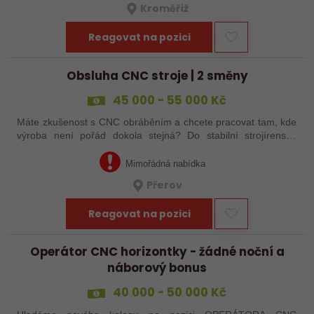
Kroměříž
Reagovat na pozici
Obsluha CNC stroje | 2 směny
45 000 - 55 000 Kč
Máte zkušenost s CNC obráběním a chcete pracovat tam, kde
výroba není pořád dokola stejná? Do stabilní strojírenské
společnosti v Přerově hledáme obsluhu CNC strojů pro
zakázkovou výrobu. Čeká Vás…
Mimořádná nabídka
Přerov
Reagovat na pozici
Operátor CNC horizontky - žádné noční a
náborový bonus
40 000 - 50 000 Kč