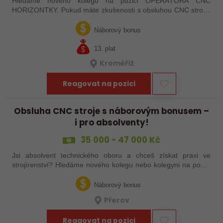
Hledáme nového kolegu na pozici OPERÁTORA CNC
HORIZONTKY. Pokud máte zkušenosti s obsluhou CNC strojů,
orientujete se ve výkresové dokumentaci a máte chuť naučit se
něco nového, pak jste ideálním…
Náborový bonus
13. plat
Kroměříž
Reagovat na pozici
Obsluha CNC stroje s náborovým bonusem –
i pro absolventy!
35 000 - 47 000 Kč
Jsi absolvent technického oboru a chceš získat praxi ve
strojírenství? Hledáme nového kolegu nebo kolegyni na pozici
obsluhy strojů – pokud tě láká práce ve výrobě, kde se něco
skutečně tvoří, rádi…
Náborový bonus
Přerov
Reagovat na pozici