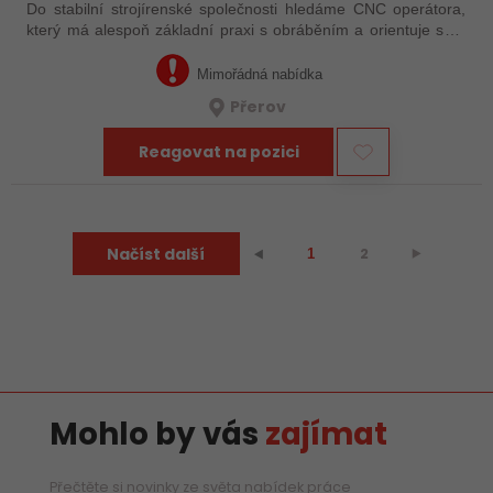
Do stabilní strojírenské společnosti hledáme CNC operátora,
který má alespoň základní praxi s obráběním a orientuje se v
technické dokumentaci. Nemusíte mít za sebou roky
zkušeností – důležité je, že…
Mimořádná nabídka
Přerov
Reagovat na pozici
Načíst další
2
⯈
⯇
1
Mohlo by vás
zajímat
Přečtěte si novinky ze světa nabídek práce