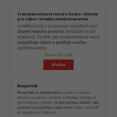
Transparentnost mezd v Česku: Výhoda
pro nábor i značku zaměstnavatele
Uvádění mzdy v pracovních inzerátech sice
zřejmě nebude povinné
, kandidáti ho ale
očekávají. Zjistěte, jak transparentnost mezd
usnadňuje nábor a posiluje značku
zaměstnavatele.
Datum: 24.7.2026
Přečíst
Rozpočtář
Rozpočtář ve stavebnictví
se podílí na finanční
přípravě stavebních zakázek a odhaduje náklady na
jejich realizaci. Zjistěte,
co tato profese obnáší, jaké
znalosti jsou potřeba a jaké mzdy
mohou rozpočtáři
ve stavebnictví očekávat.