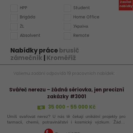
Zasílat
nabídky
HPP
Student
Brigáda
Home Office
ŽL
Україна
Absolvent
Remote
Nabídky práce
brusič
zámečník
|
Kroměříž
Vašemu zadání odpovídá 19 pracovních nabídek:
Svářeč nerezu – žádná sériovka, jen precizní
zakázky #3001
35 000 - 55 000 Kč
Umíš svařovat nerez? U nás tě čekají unikátní projekty pro
farmacii, chemii, potravinářství i kosmický výzkum. Žádná
rutina, ale precizní práce, která má smysl.