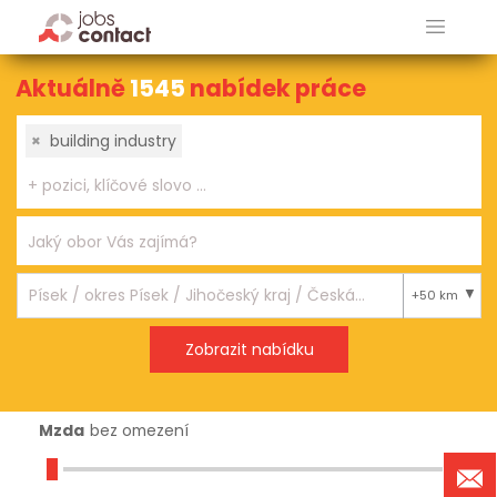
Aktuálně
1545
nabídek práce
×
building industry
+50 km
Mzda
bez omezení