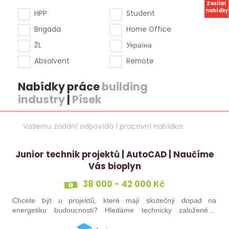
Zasílat
nabídky
HPP
Student
Brigáda
Home Office
ŽL
Україна
Absolvent
Remote
Nabídky práce
building
industry
|
Písek
Vašemu zadání odpovídá 1 pracovní nabídka:
Junior technik projektů | AutoCAD | Naučíme
Vás bioplyn
38 000 - 42 000 Kč
Chcete být u projektů, které mají skutečný dopad na
energetiku budoucnosti? Hledáme technicky založeného
kolegu nebo kolegyni, který se bude podílet na návrhu a