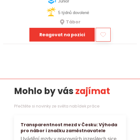
realizaci bioplynových stanic po celé…
Junior
5 týdnů dovolené
Tábor
Reagovat na pozici
Mohlo by vás
zajímat
Přečtěte si novinky ze světa nabídek práce
Transparentnost mezd v Česku: Výhoda
pro nábor i značku zaměstnavatele
Uvádění mzdy v pracovních inzerátech sice