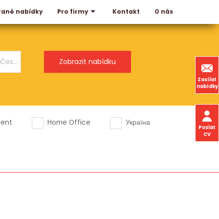
rané nabídky
Kontakt
O nás
Pro firmy
Zasílat
nabídky
dent
Home Office
Україна
Poslat
CV