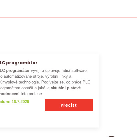
LC programátor
LC programátor
vyvíjí a upravuje řídicí software
ro automatizované stroje, výrobní linky a
růmyslové technologie. Podívejte se, co práce PLC
rogramátora obnáší a jaké je
aktuální platové
hodnocení
této profese.
atum: 16.7.2026
Přečíst