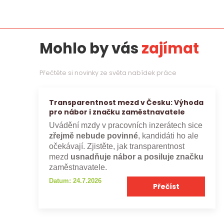
Mohlo by vás
zajímat
Přečtěte si novinky ze světa nabídek práce
Transparentnost mezd v Česku: Výhoda
pro nábor i značku zaměstnavatele
Uvádění mzdy v pracovních inzerátech sice
zřejmě nebude povinné
, kandidáti ho ale
očekávají. Zjistěte, jak transparentnost
mezd
usnadňuje nábor a posiluje značku
zaměstnavatele.
Datum: 24.7.2026
Přečíst