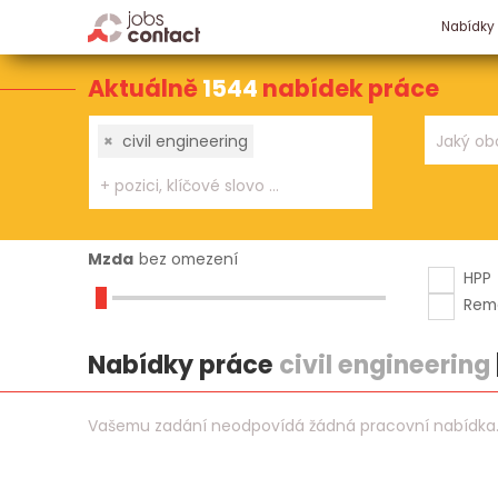
Nabídky
Aktuálně
1544
nabídek práce
×
civil engineering
Mzda
bez omezení
HPP
Rem
Nabídky práce
civil engineering
Vašemu zadání neodpovídá žádná pracovní nabídka