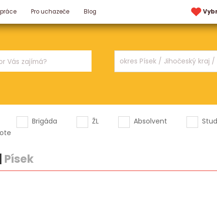
 práce
Pro uchazeče
Blog
Vyb
Brigáda
ŽL
Absolvent
Stu
ote
|
Písek
.