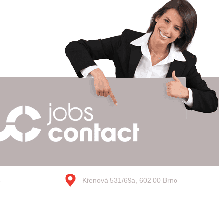
5
Křenová 531/69a, 602 00 Brno