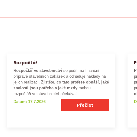
Rozpočtář
P
Rozpočtář ve stavebnictví
se podílí na finanční
P
přípravě stavebních zakázek a odhaduje náklady na
p
jejich realizaci. Zjistěte,
co tato profese obnáší, jaké
p
znalosti jsou potřeba a jaké mzdy
mohou
p
rozpočtáři ve stavebnictví očekávat.
o
Datum: 17.7.2026
D
Přečíst