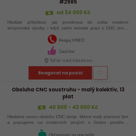
#2985
od 34 000 Kč
Hledáte příležitost, jak proniknout do světa moderní
strojírenské výroby, i když zatím nemáte praxi s CNC stroji?
Jsme Sanborn stabilní firma s dlouholetou tradicí a moderním
strojním vybavením.…
Reaguj IHNED
Zaučíme
Žďár nad Sázavou
Reagovat na pozici
Obsluha CNC soustruhu - malý kolektiv, 13
plat
40 000 - 43 000 Kč
Hledáme novou obsluhu CNC stroje. Máme malý pracovní tým
a pracujeme na moderních strojích v čistém prostředí.
Pracovistě cca 5 km od Jihlavy = ŘP sk.B .
Občerstvení na pracovišti