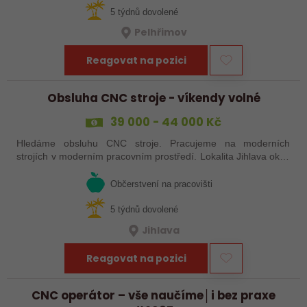
5 týdnů dovolené
Pelhřimov
Reagovat na pozici
Obsluha CNC stroje - víkendy volné
39 000 - 44 000 Kč
Hledáme obsluhu CNC stroje. Pracujeme na moderních
strojích v moderním pracovním prostředí. Lokalita Jihlava okolí
5 km.
Občerstvení na pracovišti
5 týdnů dovolené
Jihlava
Reagovat na pozici
CNC operátor – vše naučíme│i bez praxe