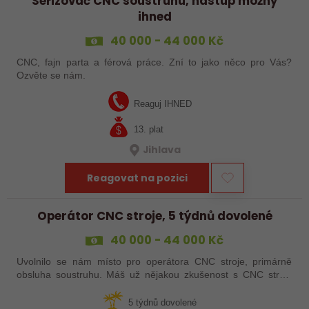
Seřizovač CNC soustruhu, nástup možný
ihned
40 000 - 44 000 Kč
CNC, fajn parta a férová práce. Zní to jako něco pro Vás?
Ozvěte se nám.
Reaguj IHNED
13. plat
Jihlava
Reagovat na pozici
Operátor CNC stroje, 5 týdnů dovolené
40 000 - 44 000 Kč
Uvolnilo se nám místo pro operátora CNC stroje, primárně
obsluha soustruhu. Máš už nějakou zkušenost s CNC stroji,
praxi, brigádu, ze školy nebo kurz? Pak dej o sobě vědět a
pošli životopis. Rádi…
5 týdnů dovolené