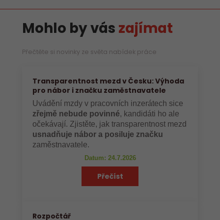
Mohlo by vás
zajímat
Přečtěte si novinky ze světa nabídek práce
Transparentnost mezd v Česku: Výhoda
pro nábor i značku zaměstnavatele
Uvádění mzdy v pracovních inzerátech sice
zřejmě nebude povinné
, kandidáti ho ale
očekávají. Zjistěte, jak transparentnost mezd
usnadňuje nábor a posiluje značku
zaměstnavatele.
Datum: 24.7.2026
Přečíst
Rozpočtář