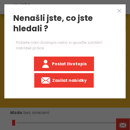
Nenašli jste, co jste
Aktuálně
1545
nabídek práce
hledali ?
×
CNC karuselář 2 směny
Pošlete nám životopis nebo si spusťte zasílání
nabídek práce
Poslat životopis
+50 km
Zasílat nabídky
Mzda
bez omezení