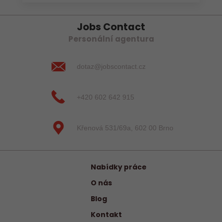
Jobs Contact
Personální agentura
dotaz@jobscontact.cz
+420 602 642 915
Křenová 531/69a, 602 00 Brno
Nabídky práce
O nás
Blog
Kontakt