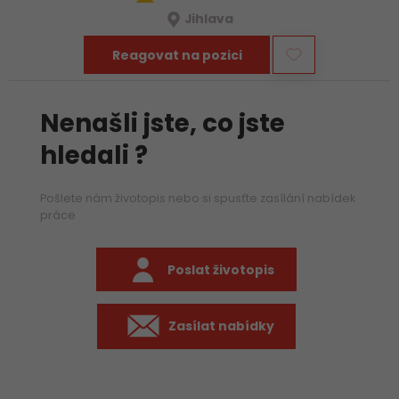
Jihlava
Reagovat na pozici
Nenašli jste, co jste
hledali ?
Pošlete nám životopis nebo si spusťte zasílání nabídek
práce
Poslat životopis
Zasílat nabídky