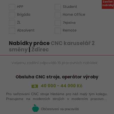
Zasílat
nabídky
HPP
Student
Brigáda
Home Office
ŽL
Україна
Absolvent
Remote
Nabídky práce
CNC karuselář 2
směny
|
Ždírec
Vašemu zadání odpovídá 16 pracovních nabídek:
Obsluha CNC stroje, operátor výroby
40 000 - 44 000 Kč
Pro seřizování CNC stroje hledáme pro náš malý tým kolegu.
Pracujeme na moderních strojích v moderním pracovním
prostředí. Pracovistě 5 km od Jihlavy.
Občerstvení na pracovišti