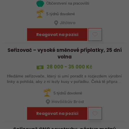
Občerstvení na pracovišti
5 týdnů dovolené
Jihlava
Reagovat na pozici
Seřizovač – vysoké směnové příplatky, 25 dní
volna
28 000 - 35 000 Kč
Hledáme seřizovače, který si umí poradit s rozjezdem výrobní
linky a pohlídá, aby z ní lezly kusy v pořádku. Čeká tě příprava
a nájezd linek, seřízení, průběžná kontrola výrobků a základní
práce…
5 týdnů dovolené
Havlíčkův Brod
Reagovat na pozici