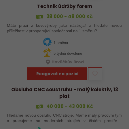
Technik údržby forem
38 000 - 48 000 Kč
Máte praxi z kovovýroby jako nástrojař a hledáte novou
příležitost v prosperující společnosti na 1 směnu?
1 směna
5 týdnů dovolené
Havlíčkův Brod
Reagovat na pozici
Obsluha CNC soustruhu - malý kolektiv, 13
plat
40 000 - 43 000 Kč
Hledáme novou obsluhu CNC stroje. Máme malý pracovní tým
a pracujeme na moderních strojích v čistém prostředí.
Pracovistě cca 5 km od Jihlavy = ŘP sk.B .