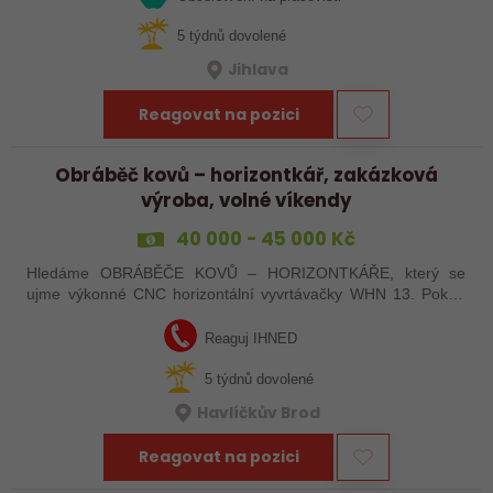
5 týdnů dovolené
Jihlava
Reagovat na pozici
Obráběč kovů – horizontkář, zakázková
výroba, volné víkendy
40 000 - 45 000 Kč
Hledáme OBRÁBĚČE KOVŮ – HORIZONTKÁŘE, který se
ujme výkonné CNC horizontální vyvrtávačky WHN 13. Pokud
máte zkušenosti s programováním a vyznáte se v ŘS
Heindenhain, tak jste pro nás ideální kandidát…
Reaguj IHNED
5 týdnů dovolené
Havlíčkův Brod
Reagovat na pozici