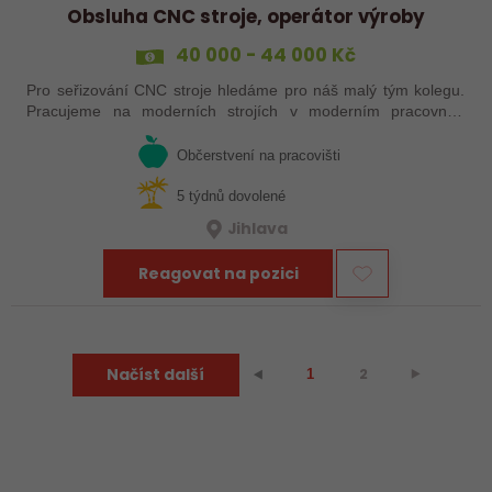
Obsluha CNC stroje, operátor výroby
40 000 - 44 000 Kč
Pro seřizování CNC stroje hledáme pro náš malý tým kolegu.
Pracujeme na moderních strojích v moderním pracovním
prostředí. Pracovistě u Jihlavy.
Občerstvení na pracovišti
5 týdnů dovolené
Jihlava
Reagovat na pozici
Načíst další
2
⯈
⯇
1