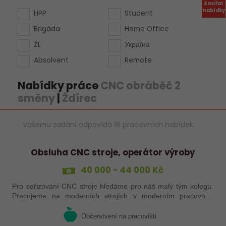
Zasílat
nabídky
HPP
Student
Brigáda
Home Office
ŽL
Україна
Absolvent
Remote
Nabídky práce
CNC obráběč 2
směny
|
Ždírec
Vašemu zadání odpovídá 16 pracovních nabídek:
Obsluha CNC stroje, operátor výroby
40 000 - 44 000 Kč
Pro seřizování CNC stroje hledáme pro náš malý tým kolegu.
Pracujeme na moderních strojích v moderním pracovním
prostředí. Pracovistě 5 km od Jihlavy.
Občerstvení na pracovišti