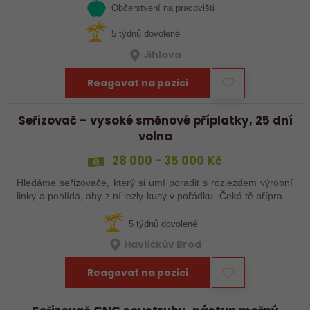
Občerstvení na pracovišti
5 týdnů dovolené
Jihlava
Reagovat na pozici
Seřizovač – vysoké směnové příplatky, 25 dní
volna
28 000 - 35 000 Kč
Hledáme seřizovače, který si umí poradit s rozjezdem výrobní
linky a pohlídá, aby z ní lezly kusy v pořádku. Čeká tě příprava
a nájezd linek, seřízení, průběžná kontrola výrobků a základní
práce…
5 týdnů dovolené
Havlíčkův Brod
Reagovat na pozici