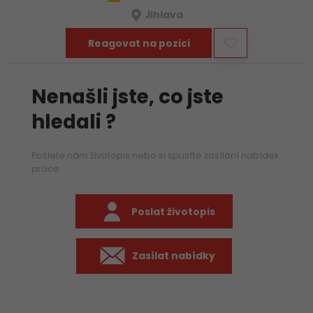
Jihlava
Reagovat na pozici
Nenašli jste, co jste
hledali ?
Pošlete nám životopis nebo si spusťte zasílání nabídek
práce
Poslat životopis
Zasílat nabídky