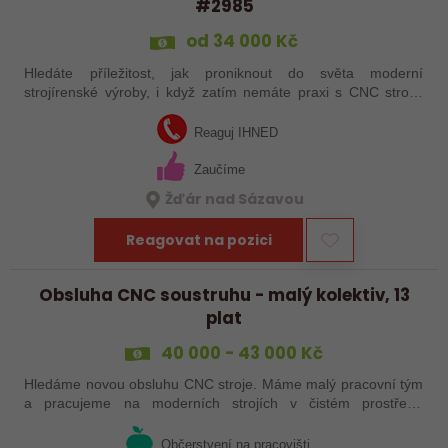
#2985
od 34 000 Kč
Hledáte příležitost, jak proniknout do světa moderní
strojírenské výroby, i když zatím nemáte praxi s CNC stroji?
Jsme Sanborn stabilní firma s dlouholetou tradicí a moderním
strojním vybavením.…
Reaguj IHNED
Zaučíme
Žďár nad Sázavou
Reagovat na pozici
Obsluha CNC soustruhu - malý kolektiv, 13
plat
40 000 - 43 000 Kč
Hledáme novou obsluhu CNC stroje. Máme malý pracovní tým
a pracujeme na moderních strojích v čistém prostředí.
Pracovistě cca 5 km od Jihlavy = ŘP sk.B .
Občerstvení na pracovišti