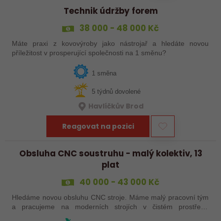
Technik údržby forem
38 000 - 48 000 Kč
Máte praxi z kovovýroby jako nástrojař a hledáte novou
příležitost v prosperující společnosti na 1 směnu?
1 směna
5 týdnů dovolené
Havlíčkův Brod
Reagovat na pozici
Obsluha CNC soustruhu - malý kolektiv, 13
plat
40 000 - 43 000 Kč
Hledáme novou obsluhu CNC stroje. Máme malý pracovní tým
a pracujeme na moderních strojích v čistém prostředí.
Pracovistě cca 5 km od Jihlavy = ŘP sk.B .