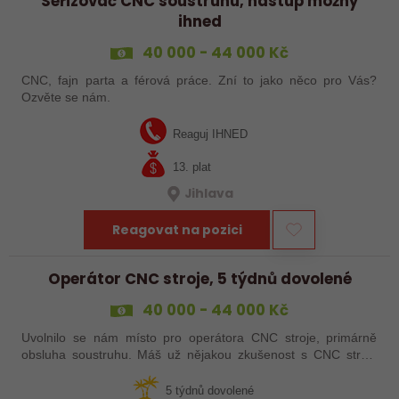
Seřizovač CNC soustruhu, nástup možný
ihned
40 000 - 44 000 Kč
CNC, fajn parta a férová práce. Zní to jako něco pro Vás?
Ozvěte se nám.
Reaguj IHNED
13. plat
Jihlava
Reagovat na pozici
Operátor CNC stroje, 5 týdnů dovolené
40 000 - 44 000 Kč
Uvolnilo se nám místo pro operátora CNC stroje, primárně
obsluha soustruhu. Máš už nějakou zkušenost s CNC stroji,
praxi, brigádu, ze školy nebo kurz? Pak dej o sobě vědět a
pošli životopis. Rádi…
5 týdnů dovolené