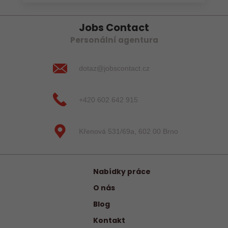
Jobs Contact
Personální agentura
dotaz@jobscontact.cz
+420 602 642 915
Křenová 531/69a, 602 00 Brno
Nabídky práce
O nás
Blog
Kontakt