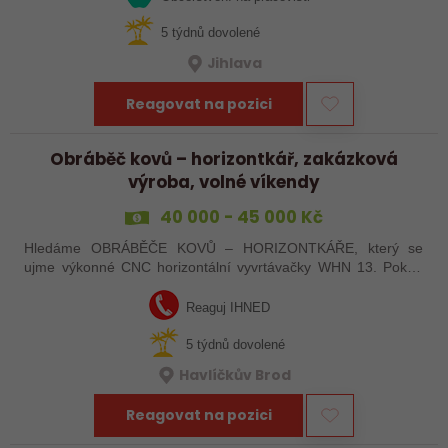
5 týdnů dovolené
Jihlava
Reagovat na pozici
Obráběč kovů – horizontkář, zakázková
výroba, volné víkendy
40 000 - 45 000 Kč
Hledáme OBRÁBĚČE KOVŮ – HORIZONTKÁŘE, který se
ujme výkonné CNC horizontální vyvrtávačky WHN 13. Pokud
máte zkušenosti s programováním a vyznáte se v ŘS
Heindenhain, tak jste pro nás ideální kandidát…
Reaguj IHNED
5 týdnů dovolené
Havlíčkův Brod
Reagovat na pozici