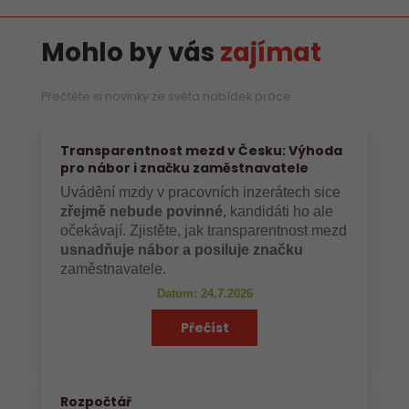
Mohlo by vás
zajímat
Přečtěte si novinky ze světa nabídek práce
Transparentnost mezd v Česku: Výhoda
pro nábor i značku zaměstnavatele
Uvádění mzdy v pracovních inzerátech sice
zřejmě nebude povinné
, kandidáti ho ale
očekávají. Zjistěte, jak transparentnost mezd
usnadňuje nábor a posiluje značku
zaměstnavatele.
Datum: 24.7.2026
Přečíst
Rozpočtář