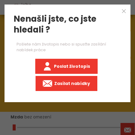
Nenašli jste, co jste
Aktuálně
1545
nabídek práce
hledali ?
×
CNC obráběč 2 směny
Pošlete nám životopis nebo si spusťte zasílání
nabídek práce
Poslat životopis
+50 km
Zasílat nabídky
Mzda
bez omezení