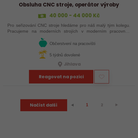
Obsluha CNC stroje, operátor výroby
40 000 - 44 000 Kč
Pro seřizování CNC stroje hledáme pro náš malý tým kolegu.
Pracujeme na moderních strojích v moderním pracovním
prostředí. Pracovistě u Jihlavy.
Občerstvení na pracovišti
5 týdnů dovolené
Jihlava
Reagovat na pozici
Načíst další
2
⯈
⯇
1