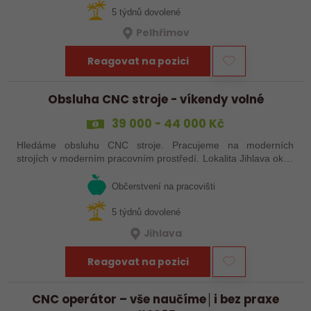
5 týdnů dovolené
Pelhřimov
Reagovat na pozici
Obsluha CNC stroje - víkendy volné
39 000 - 44 000 Kč
Hledáme obsluhu CNC stroje. Pracujeme na moderních
strojích v moderním pracovním prostředí. Lokalita Jihlava okolí
5 km.
Občerstvení na pracovišti
5 týdnů dovolené
Jihlava
Reagovat na pozici
CNC operátor – vše naučíme│i bez praxe