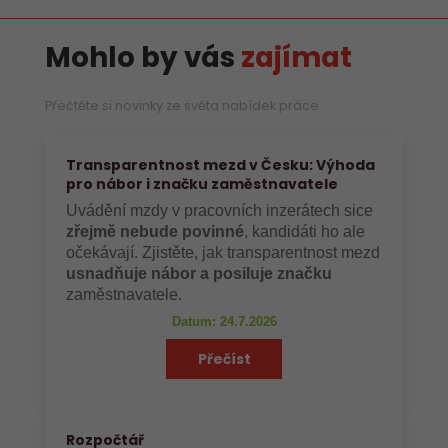
Mohlo by vás
zajímat
Přečtěte si novinky ze světa nabídek práce
Transparentnost mezd v Česku: Výhoda
pro nábor i značku zaměstnavatele
Uvádění mzdy v pracovních inzerátech sice
zřejmě nebude povinné
, kandidáti ho ale
očekávají. Zjistěte, jak transparentnost mezd
usnadňuje nábor a posiluje značku
zaměstnavatele.
Datum: 24.7.2026
Přečíst
Rozpočtář