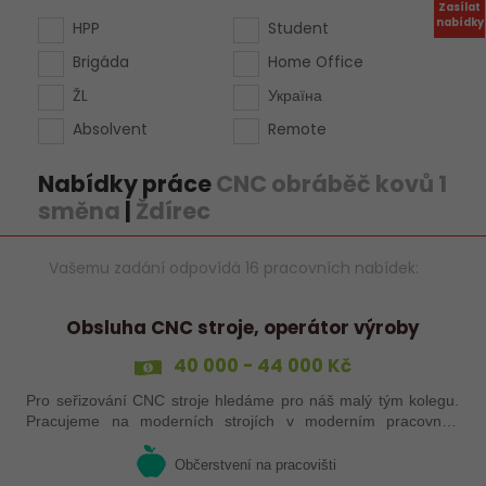
Zasílat
nabídky
HPP
Student
Brigáda
Home Office
ŽL
Україна
Absolvent
Remote
Nabídky práce
CNC obráběč kovů 1
směna
|
Ždírec
Vašemu zadání odpovídá 16 pracovních nabídek:
Obsluha CNC stroje, operátor výroby
40 000 - 44 000 Kč
Pro seřizování CNC stroje hledáme pro náš malý tým kolegu.
Pracujeme na moderních strojích v moderním pracovním
prostředí. Pracovistě 5 km od Jihlavy.
Občerstvení na pracovišti