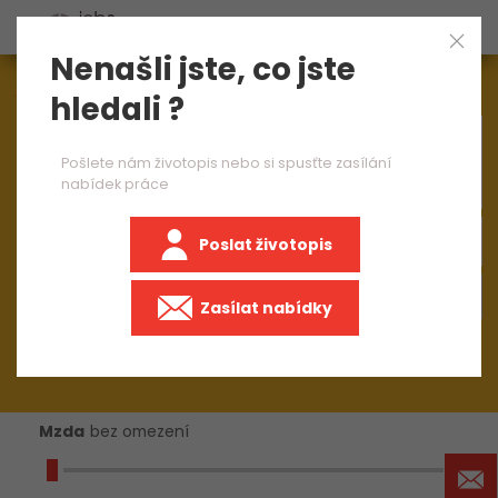
Nenašli jste, co jste
Aktuálně
1544
nabídek práce
hledali ?
×
CNC obráběč kovů 1 směna
Pošlete nám životopis nebo si spusťte zasílání
nabídek práce
Poslat životopis
+50 km
Zasílat nabídky
Mzda
bez omezení