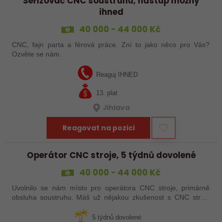
Seřizovač CNC soustruhu, nástup možný
ihned
40 000 - 44 000 Kč
CNC, fajn parta a férová práce. Zní to jako něco pro Vás?
Ozvěte se nám.
Reaguj IHNED
13. plat
Jihlava
Reagovat na pozici
Operátor CNC stroje, 5 týdnů dovolené
40 000 - 44 000 Kč
Uvolnilo se nám místo pro operátora CNC stroje, primárně
obsluha soustruhu. Máš už nějakou zkušenost s CNC stroji,
praxi, brigádu, ze školy nebo kurz? Pak dej o sobě vědět a
pošli životopis. Rádi…
5 týdnů dovolené