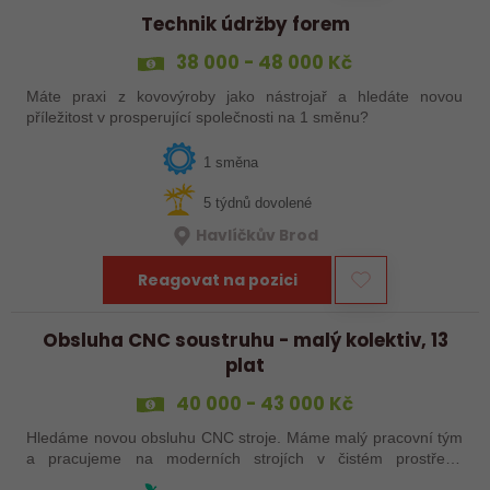
Technik údržby forem
38 000 - 48 000 Kč
Máte praxi z kovovýroby jako nástrojař a hledáte novou
příležitost v prosperující společnosti na 1 směnu?
1 směna
5 týdnů dovolené
Havlíčkův Brod
Reagovat na pozici
Obsluha CNC soustruhu - malý kolektiv, 13
plat
40 000 - 43 000 Kč
Hledáme novou obsluhu CNC stroje. Máme malý pracovní tým
a pracujeme na moderních strojích v čistém prostředí.
Pracovistě cca 5 km od Jihlavy = ŘP sk.B .