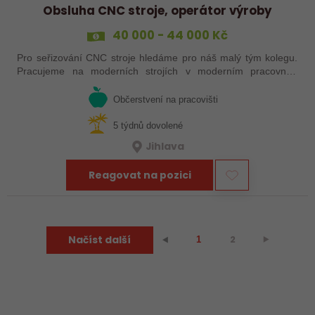
Obsluha CNC stroje, operátor výroby
40 000 - 44 000 Kč
Pro seřizování CNC stroje hledáme pro náš malý tým kolegu.
Pracujeme na moderních strojích v moderním pracovním
prostředí. Pracovistě u Jihlavy.
Občerstvení na pracovišti
5 týdnů dovolené
Jihlava
Reagovat na pozici
Načíst další
2
⯈
⯇
1