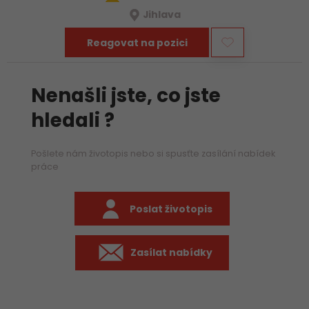
Jihlava
Reagovat na pozici
Nenašli jste, co jste
hledali ?
Pošlete nám životopis nebo si spusťte zasílání nabídek
práce
Poslat životopis
Zasílat nabídky