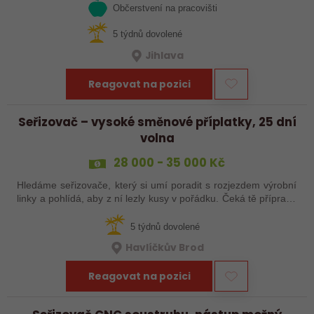
Občerstvení na pracovišti
5 týdnů dovolené
Jihlava
Reagovat na pozici
Seřizovač – vysoké směnové příplatky, 25 dní
volna
28 000 - 35 000 Kč
Hledáme seřizovače, který si umí poradit s rozjezdem výrobní
linky a pohlídá, aby z ní lezly kusy v pořádku. Čeká tě příprava
a nájezd linek, seřízení, průběžná kontrola výrobků a základní
práce…
5 týdnů dovolené
Havlíčkův Brod
Reagovat na pozici