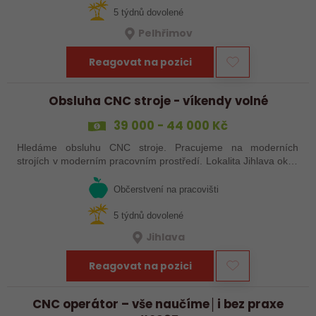
5 týdnů dovolené
Pelhřimov
Reagovat na pozici
Obsluha CNC stroje - víkendy volné
39 000 - 44 000 Kč
Hledáme obsluhu CNC stroje. Pracujeme na moderních
strojích v moderním pracovním prostředí. Lokalita Jihlava okolí
5 km.
Občerstvení na pracovišti
5 týdnů dovolené
Jihlava
Reagovat na pozici
CNC operátor – vše naučíme│i bez praxe