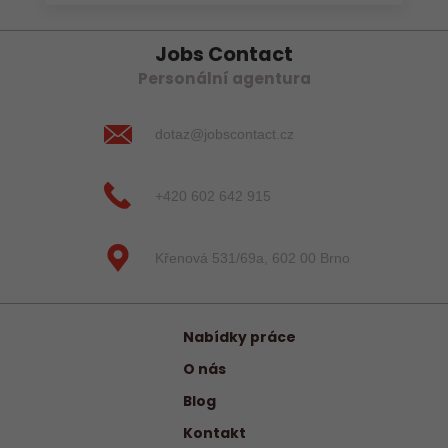
Jobs Contact
Personální agentura
dotaz@jobscontact.cz
+420 602 642 915
Křenová 531/69a, 602 00 Brno
Nabídky práce
O nás
Blog
Kontakt