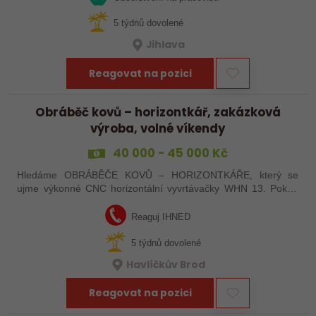
5 týdnů dovolené
Jihlava
Reagovat na pozici
Obráběč kovů – horizontkář, zakázková
výroba, volné víkendy
40 000 - 45 000 Kč
Hledáme OBRÁBĚČE KOVŮ – HORIZONTKÁŘE, který se
ujme výkonné CNC horizontální vyvrtávačky WHN 13. Pokud
máte zkušenosti s programováním a vyznáte se v ŘS
Heindenhain, tak jste pro nás ideální kandidát…
Reaguj IHNED
5 týdnů dovolené
Havlíčkův Brod
Reagovat na pozici