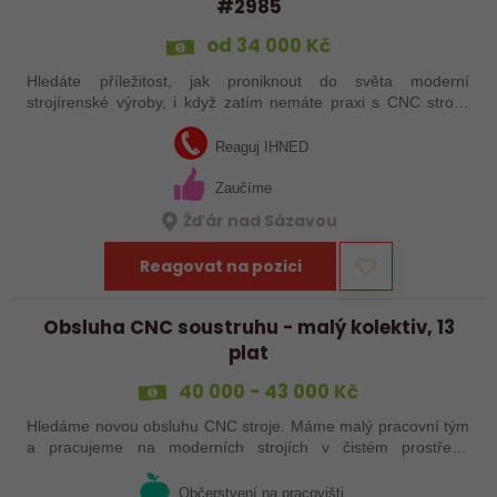
#2985
od 34 000 Kč
Hledáte příležitost, jak proniknout do světa moderní
strojírenské výroby, i když zatím nemáte praxi s CNC stroji?
Jsme Sanborn stabilní firma s dlouholetou tradicí a moderním
strojním vybavením.…
Reaguj IHNED
Zaučíme
Žďár nad Sázavou
Reagovat na pozici
Obsluha CNC soustruhu - malý kolektiv, 13
plat
40 000 - 43 000 Kč
Hledáme novou obsluhu CNC stroje. Máme malý pracovní tým
a pracujeme na moderních strojích v čistém prostředí.
Pracovistě cca 5 km od Jihlavy = ŘP sk.B .
Občerstvení na pracovišti