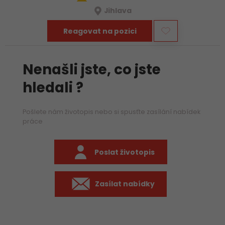
Jihlava
Reagovat na pozici
Nenašli jste, co jste
hledali ?
Pošlete nám životopis nebo si spusťte zasílání nabídek
práce
Poslat životopis
Zasílat nabídky