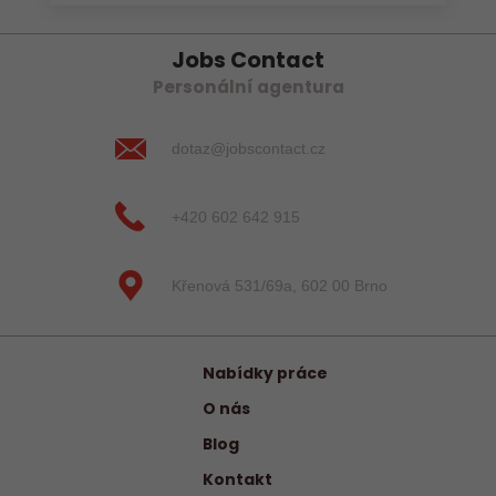
Jobs Contact
Personální agentura
dotaz@jobscontact.cz
+420 602 642 915
Křenová 531/69a, 602 00 Brno
Nabídky práce
O nás
Blog
Kontakt