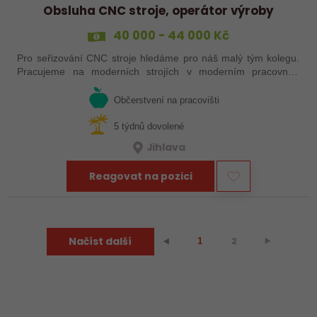
Obsluha CNC stroje, operátor výroby
40 000 - 44 000 Kč
Pro seřizování CNC stroje hledáme pro náš malý tým kolegu.
Pracujeme na moderních strojích v moderním pracovním
prostředí. Pracovistě u Jihlavy.
Občerstvení na pracovišti
5 týdnů dovolené
Jihlava
Reagovat na pozici
Načíst další
2
⯈
⯇
1