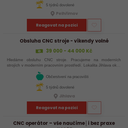
5 týdnů dovolené
Pelhřimov
Reagovat na pozici
Obsluha CNC stroje - víkendy volné
39 000 - 44 000 Kč
Hledáme obsluhu CNC stroje. Pracujeme na moderních
strojích v moderním pracovním prostředí. Lokalita Jihlava okolí
5 km.
Občerstvení na pracovišti
5 týdnů dovolené
Jihlava
Reagovat na pozici
CNC operátor – vše naučíme│i bez praxe