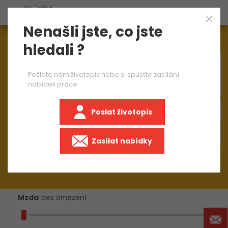
Nenašli jste, co jste
Aktuálně
1544
nabídek práce
hledali ?
×
CNC operátor 2 směny
Pošlete nám životopis nebo si spusťte zasílání
nabídek práce
Poslat životopis
+50 km
Zasílat nabídky
Mzda
bez omezení