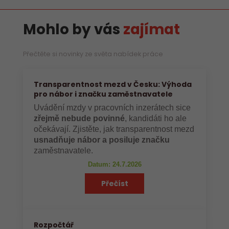
Mohlo by vás
zajímat
Přečtěte si novinky ze světa nabídek práce
Transparentnost mezd v Česku: Výhoda
pro nábor i značku zaměstnavatele
Uvádění mzdy v pracovních inzerátech sice
zřejmě nebude povinné
, kandidáti ho ale
očekávají. Zjistěte, jak transparentnost mezd
usnadňuje nábor a posiluje značku
zaměstnavatele.
Datum: 24.7.2026
Přečíst
Rozpočtář