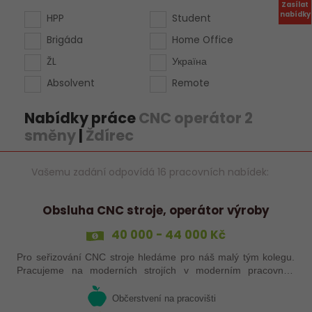
Zasílat
nabídky
HPP
Student
Brigáda
Home Office
ŽL
Україна
Absolvent
Remote
Nabídky práce
CNC operátor 2
směny
|
Ždírec
Vašemu zadání odpovídá 16 pracovních nabídek:
Obsluha CNC stroje, operátor výroby
40 000 - 44 000 Kč
Pro seřizování CNC stroje hledáme pro náš malý tým kolegu.
Pracujeme na moderních strojích v moderním pracovním
prostředí. Pracovistě 5 km od Jihlavy.
Občerstvení na pracovišti