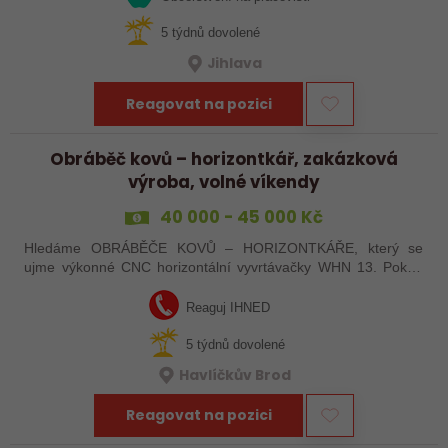
5 týdnů dovolené
Jihlava
Reagovat na pozici
Obráběč kovů – horizontkář, zakázková
výroba, volné víkendy
40 000 - 45 000 Kč
Hledáme OBRÁBĚČE KOVŮ – HORIZONTKÁŘE, který se
ujme výkonné CNC horizontální vyvrtávačky WHN 13. Pokud
máte zkušenosti s programováním a vyznáte se v ŘS
Heindenhain, tak jste pro nás ideální kandidát…
Reaguj IHNED
5 týdnů dovolené
Havlíčkův Brod
Reagovat na pozici