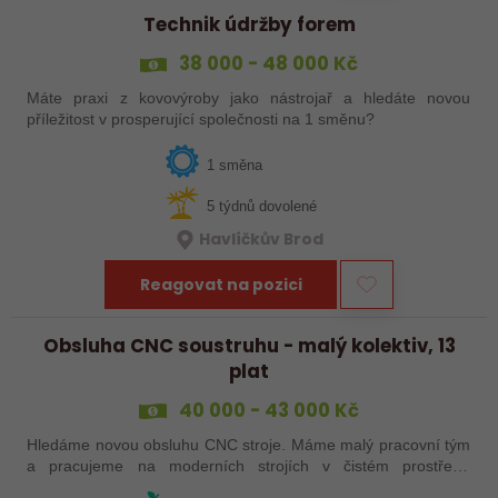
Technik údržby forem
38 000 - 48 000 Kč
Máte praxi z kovovýroby jako nástrojař a hledáte novou
příležitost v prosperující společnosti na 1 směnu?
1 směna
5 týdnů dovolené
Havlíčkův Brod
Reagovat na pozici
Obsluha CNC soustruhu - malý kolektiv, 13
plat
40 000 - 43 000 Kč
Hledáme novou obsluhu CNC stroje. Máme malý pracovní tým
a pracujeme na moderních strojích v čistém prostředí.
Pracovistě cca 5 km od Jihlavy = ŘP sk.B .