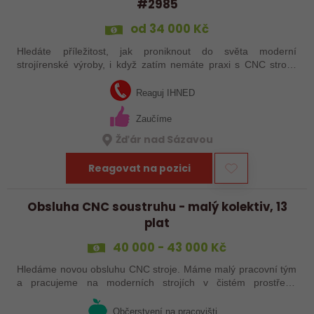
#2985
od 34 000 Kč
Hledáte příležitost, jak proniknout do světa moderní
strojírenské výroby, i když zatím nemáte praxi s CNC stroji?
Jsme Sanborn stabilní firma s dlouholetou tradicí a moderním
strojním vybavením.…
Reaguj IHNED
Zaučíme
Žďár nad Sázavou
Reagovat na pozici
Obsluha CNC soustruhu - malý kolektiv, 13
plat
40 000 - 43 000 Kč
Hledáme novou obsluhu CNC stroje. Máme malý pracovní tým
a pracujeme na moderních strojích v čistém prostředí.
Pracovistě cca 5 km od Jihlavy = ŘP sk.B .
Občerstvení na pracovišti