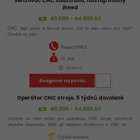
Seřizovač CNC soustruhu, nástup možný
ihned
40 000 - 44 000 Kč
CNC, fajn parta a férová práce. Zní to jako něco pro Vás?
Ozvěte se nám.
Reaguj IHNED
13. plat
Jihlava
Reagovat na pozici
Operátor CNC stroje, 5 týdnů dovolené
40 000 - 44 000 Kč
Uvolnilo se nám místo pro operátora CNC stroje, primárně
obsluha soustruhu. Máš už nějakou zkušenost s CNC stroji,
praxi, brigádu, ze školy nebo kurz? Pak dej o sobě vědět a
pošli životopis. Rádi…
5 týdnů dovolené