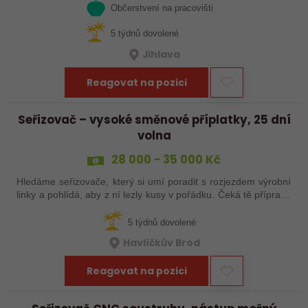
Občerstvení na pracovišti
5 týdnů dovolené
Jihlava
Reagovat na pozici
Seřizovač – vysoké směnové příplatky, 25 dní
volna
28 000 - 35 000 Kč
Hledáme seřizovače, který si umí poradit s rozjezdem výrobní
linky a pohlídá, aby z ní lezly kusy v pořádku. Čeká tě příprava
a nájezd linek, seřízení, průběžná kontrola výrobků a základní
práce…
5 týdnů dovolené
Havlíčkův Brod
Reagovat na pozici