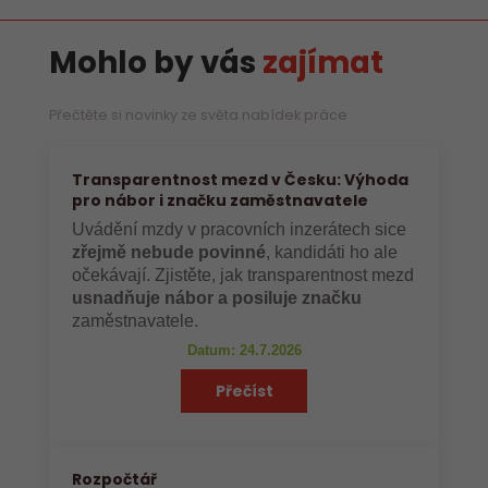
Mohlo by vás
zajímat
Přečtěte si novinky ze světa nabídek práce
Transparentnost mezd v Česku: Výhoda
pro nábor i značku zaměstnavatele
Uvádění mzdy v pracovních inzerátech sice
zřejmě nebude povinné
, kandidáti ho ale
očekávají. Zjistěte, jak transparentnost mezd
usnadňuje nábor a posiluje značku
zaměstnavatele.
Datum: 24.7.2026
Přečíst
Rozpočtář