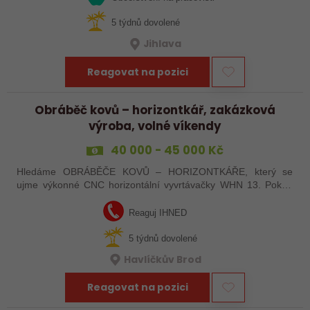
5 týdnů dovolené
Jihlava
Reagovat na pozici
Obráběč kovů – horizontkář, zakázková
výroba, volné víkendy
40 000 - 45 000 Kč
Hledáme OBRÁBĚČE KOVŮ – HORIZONTKÁŘE, který se
ujme výkonné CNC horizontální vyvrtávačky WHN 13. Pokud
máte zkušenosti s programováním a vyznáte se v ŘS
Heindenhain, tak jste pro nás ideální kandidát…
Reaguj IHNED
5 týdnů dovolené
Havlíčkův Brod
Reagovat na pozici