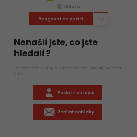
Jihlava
Reagovat na pozici
Nenašli jste, co jste
hledali ?
Pošlete nám životopis nebo si spusťte zasílání nabídek
práce
Poslat životopis
Zasílat nabídky