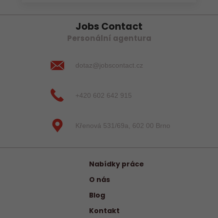
Jobs Contact
Personální agentura
dotaz@jobscontact.cz
+420 602 642 915
Křenová 531/69a, 602 00 Brno
Nabídky práce
O nás
Blog
Kontakt