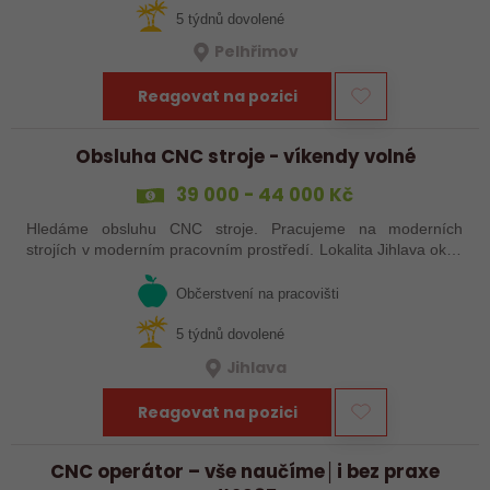
5 týdnů dovolené
Pelhřimov
Reagovat na pozici
Obsluha CNC stroje - víkendy volné
39 000 - 44 000 Kč
Hledáme obsluhu CNC stroje. Pracujeme na moderních
strojích v moderním pracovním prostředí. Lokalita Jihlava okolí
5 km.
Občerstvení na pracovišti
5 týdnů dovolené
Jihlava
Reagovat na pozici
CNC operátor – vše naučíme│i bez praxe