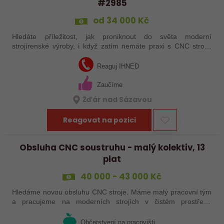
#2985
od 34 000 Kč
Hledáte příležitost, jak proniknout do světa moderní
strojírenské výroby, i když zatím nemáte praxi s CNC stroji?
Jsme Sanborn stabilní firma s dlouholetou tradicí a moderním
strojním vybavením.…
Reaguj IHNED
Zaučíme
Žďár nad Sázavou
Reagovat na pozici
Obsluha CNC soustruhu - malý kolektiv, 13
plat
40 000 - 43 000 Kč
Hledáme novou obsluhu CNC stroje. Máme malý pracovní tým
a pracujeme na moderních strojích v čistém prostředí.
Pracovistě cca 5 km od Jihlavy = ŘP sk.B .
Občerstvení na pracovišti