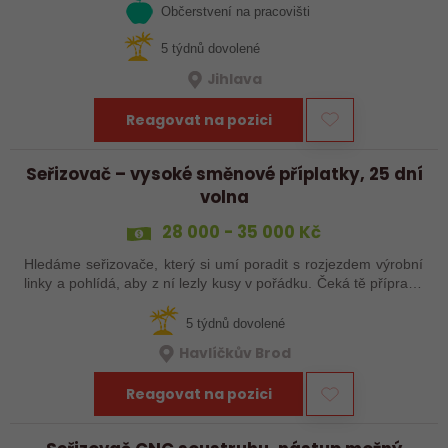
Občerstvení na pracovišti
5 týdnů dovolené
Jihlava
Reagovat na pozici
Seřizovač – vysoké směnové příplatky, 25 dní
volna
28 000 - 35 000 Kč
Hledáme seřizovače, který si umí poradit s rozjezdem výrobní
linky a pohlídá, aby z ní lezly kusy v pořádku. Čeká tě příprava
a nájezd linek, seřízení, průběžná kontrola výrobků a základní
práce…
5 týdnů dovolené
Havlíčkův Brod
Reagovat na pozici