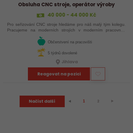
Obsluha CNC stroje, operátor výroby
40 000 - 44 000 Kč
Pro seřizování CNC stroje hledáme pro náš malý tým kolegu.
Pracujeme na moderních strojích v moderním pracovním
prostředí. Pracovistě u Jihlavy.
Občerstvení na pracovišti
5 týdnů dovolené
Jihlava
Reagovat na pozici
Načíst další
2
⯈
⯇
1