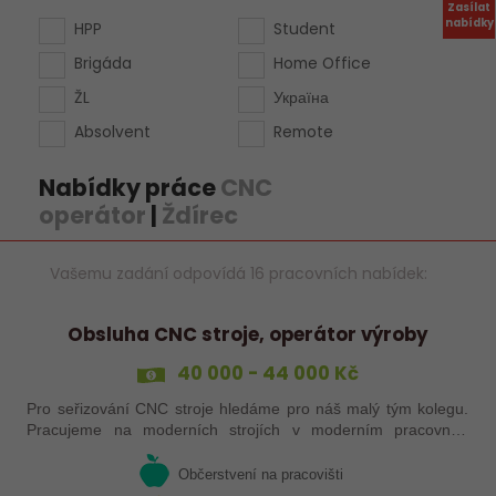
Zasílat
nabídky
HPP
Student
Brigáda
Home Office
ŽL
Україна
Absolvent
Remote
Nabídky práce
CNC
operátor
|
Ždírec
Vašemu zadání odpovídá 16 pracovních nabídek:
Obsluha CNC stroje, operátor výroby
40 000 - 44 000 Kč
Pro seřizování CNC stroje hledáme pro náš malý tým kolegu.
Pracujeme na moderních strojích v moderním pracovním
prostředí. Pracovistě 5 km od Jihlavy.
Občerstvení na pracovišti