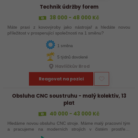
Technik údržby forem
38 000 - 48 000 Kč
Máte praxi z kovovýroby jako nástrojař a hledáte novou
příležitost v prosperující společnosti na 1 směnu?
1 směna
5 týdnů dovolené
Havlíčkův Brod
Reagovat na pozici
Obsluha CNC soustruhu - malý kolektiv, 13
plat
40 000 - 43 000 Kč
Hledáme novou obsluhu CNC stroje. Máme malý pracovní tým
a pracujeme na moderních strojích v čistém prostředí.
Pracovistě cca 5 km od Jihlavy = ŘP sk.B .