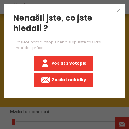
Nenašli jste, co jste
Aktuálně
1544
nabídek práce
hledali ?
×
CNC operátor
Pošlete nám životopis nebo si spusťte zasílání
nabídek práce
Poslat životopis
+50 km
Zasílat nabídky
Mzda
bez omezení