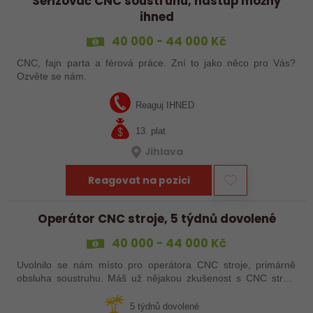
Seřizovač CNC soustruhu, nástup možný
ihned
40 000 - 44 000 Kč
CNC, fajn parta a férová práce. Zní to jako něco pro Vás?
Ozvěte se nám.
Reaguj IHNED
13. plat
Jihlava
Reagovat na pozici
Operátor CNC stroje, 5 týdnů dovolené
40 000 - 44 000 Kč
Uvolnilo se nám místo pro operátora CNC stroje, primárně
obsluha soustruhu. Máš už nějakou zkušenost s CNC stroji,
praxi, brigádu, ze školy nebo kurz? Pak dej o sobě vědět a
pošli životopis. Rádi…
5 týdnů dovolené