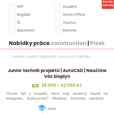
Zasílat
nabídky
HPP
Student
Brigáda
Home Office
ŽL
Україна
Absolvent
Remote
Nabídky práce
construction
|
Písek
Vašemu zadání odpovídá 1 pracovní nabídka:
Junior technik projektů | AutoCAD | Naučíme
Vás bioplyn
38 000 - 42 000 Kč
Chcete být u projektů, které mají skutečný dopad na
energetiku budoucnosti? Hledáme technicky založeného
kolegu nebo kolegyni, který se bude podílet na návrhu a
realizaci bioplynových stanic po celé…
Junior