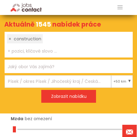
Aktuálně
1545
nabídek práce
×
construction
+50 km
Mzda
bez omezení