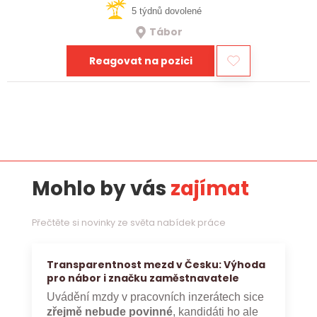
5 týdnů dovolené
Tábor
Reagovat na pozici
Mohlo by vás
zajímat
Přečtěte si novinky ze světa nabídek práce
Transparentnost mezd v Česku: Výhoda
pro nábor i značku zaměstnavatele
Uvádění mzdy v pracovních inzerátech sice
zřejmě nebude povinné
, kandidáti ho ale