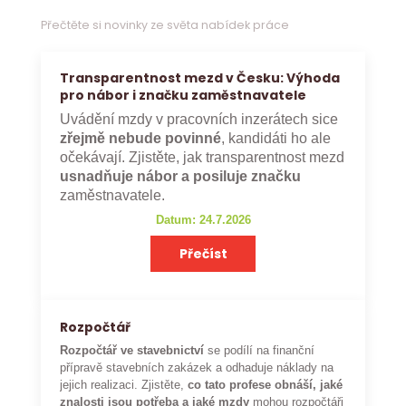
Přečtěte si novinky ze světa nabídek práce
Transparentnost mezd v Česku: Výhoda
pro nábor i značku zaměstnavatele
Uvádění mzdy v pracovních inzerátech sice
zřejmě nebude povinné
, kandidáti ho ale
očekávají. Zjistěte, jak transparentnost mezd
usnadňuje nábor a posiluje značku
zaměstnavatele.
Datum: 24.7.2026
Přečíst
Rozpočtář
Rozpočtář ve stavebnictví
se podílí na finanční
přípravě stavebních zakázek a odhaduje náklady na
jejich realizaci. Zjistěte,
co tato profese obnáší, jaké
znalosti jsou potřeba a jaké mzdy
mohou rozpočtáři