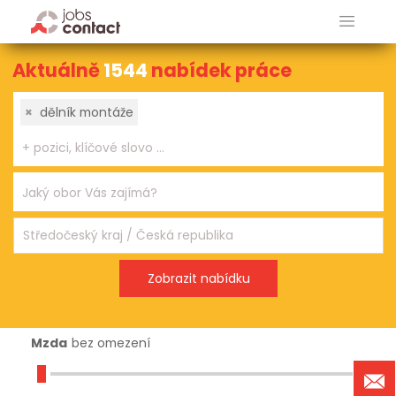
Aktuálně
1544
nabídek práce
×
dělník montáže
Mzda
bez omezení