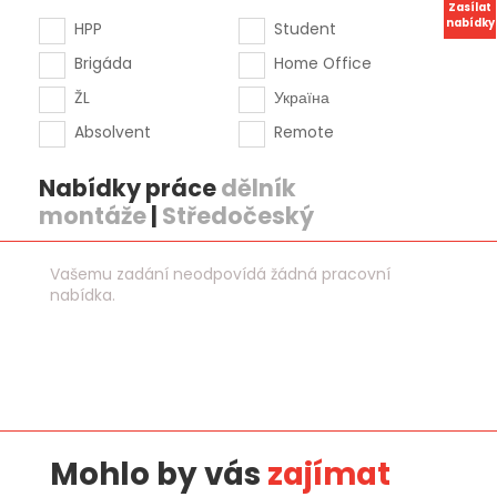
Zasílat
nabídky
HPP
Student
Brigáda
Home Office
ŽL
Україна
Absolvent
Remote
Nabídky práce
dělník
montáže
|
Středočeský
Vašemu zadání neodpovídá žádná pracovní
nabídka.
Mohlo by vás
zajímat