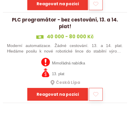
Reagovat na pozici
PLC programátor - bez cestování, 13. a 14.
plat!
40 000 - 80 000 Kč
Moderní automatizace. Žádné cestování. 13. a 14. plat.
Hledáme posilu k nové robotické lince do stabilní výrobní
společnosti. Máte už zkušenosti s PLC programováním nebo
jste šikovný absolvent…
Mimořádná nabídka
13. plat
Česká Lípa
Reagovat na pozici