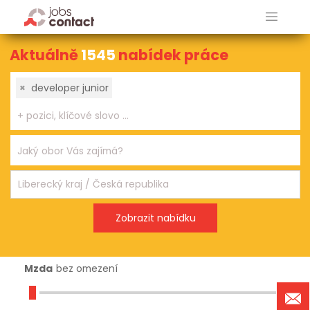
Aktuálně
1545
nabídek práce
×
developer junior
Mzda
bez omezení