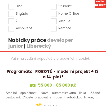
Zasílat
nabídky
HPP
Student
Brigáda
Home Office
ŽL
Україна
Absolvent
Remote
Nabídky práce
developer
junior
|
Liberecký
Vašemu zadání odpovídá 6 pracovních nabídek:
Programátor ROBOTŮ - moderní projekt + 13.
a 14. plat!
55 000 - 85 000 Kč
Stabilní společnost. Nová automatizovaná linka. Žádné
cestování. Chcete pracovat s moderní robotickou linkou, ale
nechcete být pořád na cestách? Hledáme zkušené robotiky i