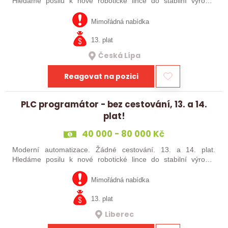
Hledáme posilu k nové robotické lince do stabilní výrobní
společnosti. Máte už zkušenosti s PLC programováním nebo
jste šikovný absolvent…
Mimořádná nabídka
13. plat
Česká Lípa
Reagovat na pozici
PLC programátor - bez cestování, 13. a 14.
plat!
40 000 - 80 000 Kč
Moderní automatizace. Žádné cestování. 13. a 14. plat.
Hledáme posilu k nové robotické lince do stabilní výrobní
společnosti. Máte už zkušenosti s PLC programováním nebo
jste šikovný absolvent…
Mimořádná nabídka
13. plat
Liberec