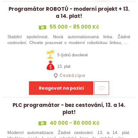
Programátor ROBOTŮ - moderní projekt + 13.
a 14. plat!
55 000 - 85 000 Kč
Stabilní společnost. Nová automatizovaná linka. Žádné
cestování. Chcete pracovat s moderní robotickou linkou, ale
nechcete být pořád na cestách? Hledáme zkušené robotiky i
šikovné absolventy…
5 týdnů dovolené
13. plat
Česká Lípa
Reagovat na pozici
PLC programátor - bez cestování, 13. a 14.
plat!
40 000 - 80 000 Kč
Moderní automatizace. Žádné cestování. 13. a 14. plat.