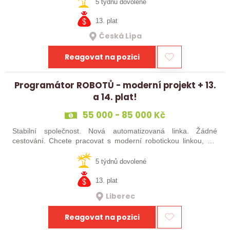
šikovné absolventy…
5 týdnů dovolené
13. plat
Česká Lípa
Reagovat na pozici
Programátor ROBOTŮ - moderní projekt + 13.
a 14. plat!
55 000 - 85 000 Kč
Stabilní společnost. Nová automatizovaná linka. Žádné
cestování. Chcete pracovat s moderní robotickou linkou, ale
nechcete být pořád na cestách? Hledáme zkušené robotiky i
šikovné absolventy…
5 týdnů dovolené
13. plat
Liberec
Reagovat na pozici