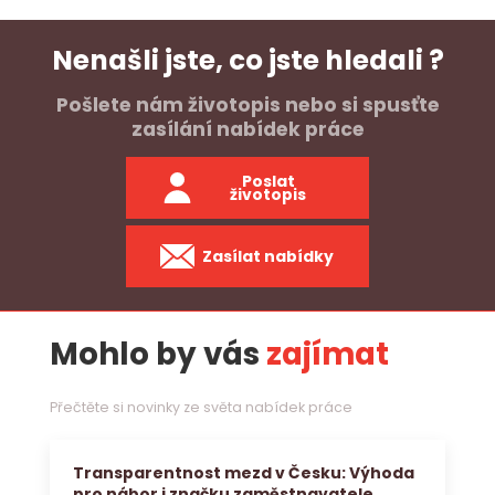
Nenašli jste, co jste hledali ?
Pošlete nám životopis nebo si spusťte
zasílání nabídek práce
Poslat
životopis
Zasílat nabídky
Mohlo by vás
zajímat
Přečtěte si novinky ze světa nabídek práce
Transparentnost mezd v Česku: Výhoda
pro nábor i značku zaměstnavatele