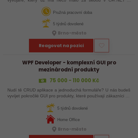
zároveň se neztratí ve webových technologiích. Hledáme
někoho, koho baví navrhovat…
Pružná pracovní doba
5 týdnů dovolené
Brno-město
Reagovat na pozici
WPF Developer - komplexní GUI pro
mezinárodní produkty
75 000 - 110 000 Kč
Nudí tě CRUD aplikace a jednoduchá formuláře? U nás budeš
vyvíjet pokročilé GUI pro produkty, které používají zákazníci po
celém světě. Malý tým, velké ambice, žádná korporátní
omezení.
5 týdnů dovolené
Home Office
Brno-město