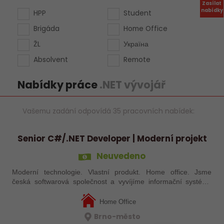
Zasílat
nabídky
HPP
Student
Brigáda
Home Office
ŽL
Україна
Absolvent
Remote
Nabídky práce
.NET vývojář
Vašemu zadání odpovídá 35 pracovních nabídek:
Senior C#/.NET Developer | Moderní projekt
Neuvedeno
Moderní technologie. Vlastní produkt. Home office. Jsme
česká softwarová společnost a vyvíjíme informační systémy
pro zákazníky na míru. Do našeho vývojového týmu hledáme
zkušeného C#/.NET developera…
Home Office
Brno-město