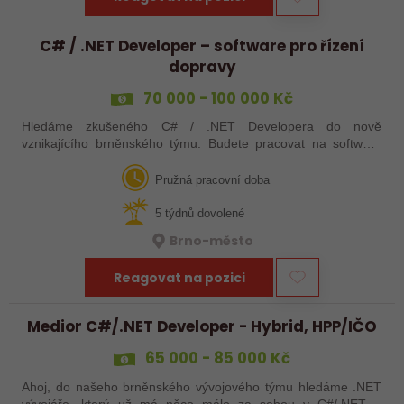
C# / .NET Developer – software pro řízení
dopravy
70 000 - 100 000 Kč
Hledáme zkušeného C# / .NET Developera do nově
vznikajícího brněnského týmu. Budete pracovat na softwaru
pro moderní dopravní systémy, který je nasazený doma i v
zahraničí.
Pružná pracovní doba
5 týdnů dovolené
Brno-město
Reagovat na pozici
Medior C#/.NET Developer - Hybrid, HPP/IČO
65 000 - 85 000 Kč
Ahoj, do našeho brněnského vývojového týmu hledáme .NET
vývojáře, který už má něco málo za sebou v C#/.NET a