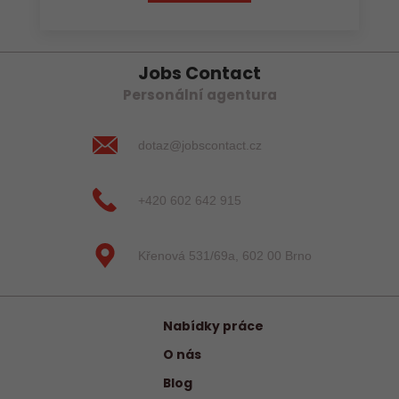
Jobs Contact
Personální agentura
dotaz@jobscontact.cz
+420 602 642 915
Křenová 531/69a, 602 00 Brno
Nabídky práce
O nás
Blog