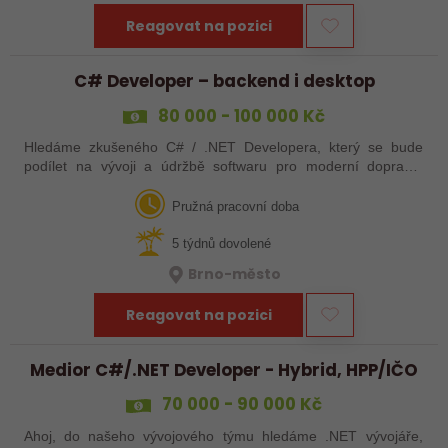
Reagovat na pozici
C# Developer – backend i desktop
80 000 - 100 000 Kč
Hledáme zkušeného C# / .NET Developera, který se bude
podílet na vývoji a údržbě softwaru pro moderní dopravní
systémy.
Pružná pracovní doba
5 týdnů dovolené
Brno-město
Reagovat na pozici
Medior C#/.NET Developer - Hybrid, HPP/IČO
70 000 - 90 000 Kč
Ahoj, do našeho vývojového týmu hledáme .NET vývojáře,