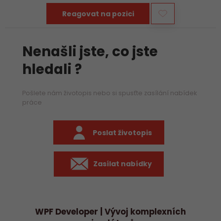
Reagovat na pozici
Nenašli jste, co jste
hledali ?
Pošlete nám životopis nebo si spusťte zasílání nabídek
práce
Poslat životopis
Zasílat nabídky
WPF Developer | Vývoj komplexních