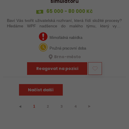
simulátorů
65 000 - 80 000 Kč
Baví Vás tvořit uživatelská rozhraní, která řídí složité procesy?
Hledáme WPF nadšence do malého týmu, který vyvíjí
pokročilé desktopové simulátory. Zapomeňte na nudné
formuláře. Budete pracovat na…
Mimořádná nabídka
Pružná pracovní doba
Brno-město
Reagovat na pozici
Načíst další
2
3
4
⯈
⯇
1