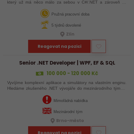
který už má něco málo za sebou v C#/.NET a zároveň se
neztratí ve webových technologiích. Hledáme někoho, koho
baví navrhovat moderní řešení,…
Pružná pracovní doba
5 týdnů dovolené
Zlín
Reagovat na pozici
Senior .NET Developer | WPF, EF & SQL
100 000 - 120 000 Kč
Vyvíjíme komplexní aplikace a simulátory na vlastním enginu.
Hledáme zkušeného .NET vývojáře do mezinárodního týmu v
Brně, který si vezme na starost vývoj GUI a nových
funkcionalit. Klíč k okamžitému…
Mimořádná nabídka
Mezinárodní tým
Brno-město
Reagovat na pozici