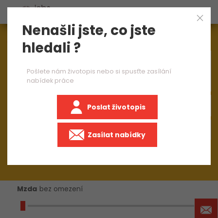
Nenašli jste, co jste
Aktuálně
1545
nabídek práce
hledali ?
×
.NET vývojář
Pošlete nám životopis nebo si spusťte zasílání
nabídek práce
Poslat životopis
Zasílat nabídky
Mzda
bez omezení