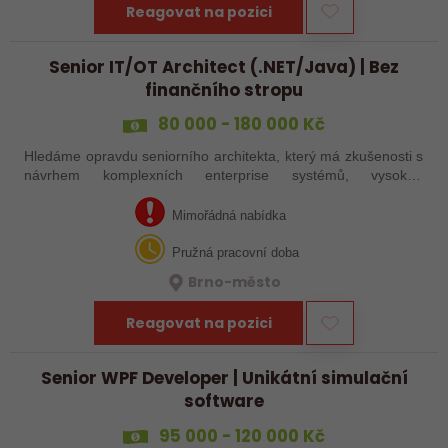
Reagovat na pozici
Senior IT/OT Architect (.NET/Java) | Bez
finančního stropu
80 000 - 180 000 Kč
Hledáme opravdu seniorního architekta, který má zkušenosti s
návrhem komplexních enterprise systémů, vysokou
dostupností a moderní SW architekturou. Nejde o „udržovací“
pozici — hledáme člověka,…
Mimořádná nabídka
Pružná pracovní doba
Brno-město
Reagovat na pozici
Senior WPF Developer | Unikátní simulační
software
95 000 - 120 000 Kč