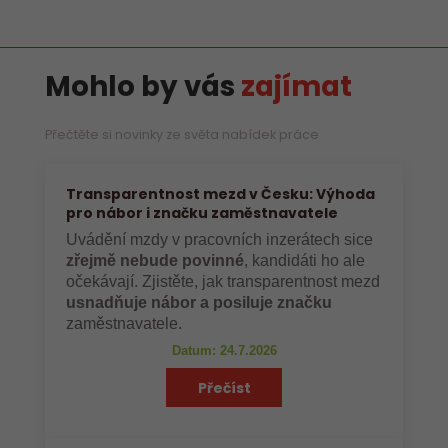
Mohlo by vás
zajímat
Přečtěte si novinky ze světa nabídek práce
Transparentnost mezd v Česku: Výhoda
pro nábor i značku zaměstnavatele
Uvádění mzdy v pracovních inzerátech sice
zřejmě nebude povinné
, kandidáti ho ale
očekávají. Zjistěte, jak transparentnost mezd
usnadňuje nábor a posiluje značku
zaměstnavatele.
Datum: 24.7.2026
Přečíst