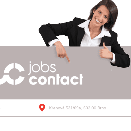
5
Křenová 531/69a, 602 00 Brno