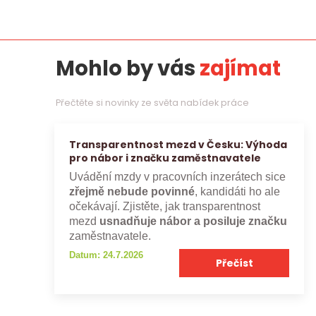
Mohlo by vás
zajímat
Přečtěte si novinky ze světa nabídek práce
Transparentnost mezd v Česku: Výhoda
pro nábor i značku zaměstnavatele
Uvádění mzdy v pracovních inzerátech sice
zřejmě nebude povinné
, kandidáti ho ale
očekávají. Zjistěte, jak transparentnost
mezd
usnadňuje nábor a posiluje značku
zaměstnavatele.
Datum: 24.7.2026
Přečíst