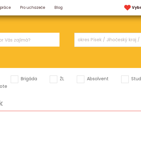
 práce
Pro uchazeče
Blog
Vyb
Brigáda
ŽL
Absolvent
Stu
ote
k
.