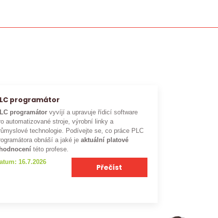
LC programátor
LC programátor
vyvíjí a upravuje řídicí software
ro automatizované stroje, výrobní linky a
růmyslové technologie. Podívejte se, co práce PLC
rogramátora obnáší a jaké je
aktuální platové
hodnocení
této profese.
atum: 16.7.2026
Přečíst