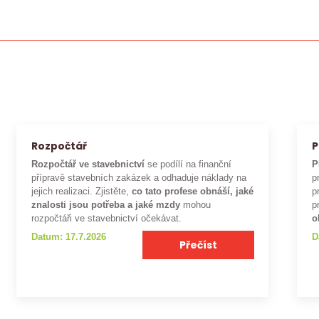
Rozpočtář
P
Rozpočtář ve stavebnictví
se podílí na finanční
P
přípravě stavebních zakázek a odhaduje náklady na
p
jejich realizaci. Zjistěte,
co tato profese obnáší, jaké
p
znalosti jsou potřeba a jaké mzdy
mohou
p
rozpočtáři ve stavebnictví očekávat.
o
Datum: 17.7.2026
D
Přečíst