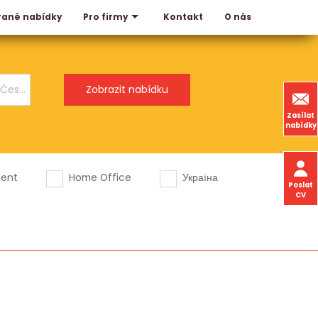
rané nabídky
Kontakt
O nás
Pro firmy
Zasílat
nabídky
dent
Home Office
Україна
Poslat
CV