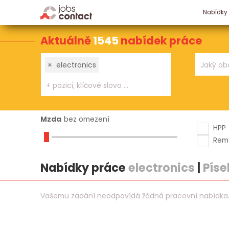
Nabídky
Aktuálně
1545
nabídek práce
×
electronics
Mzda
bez omezení
HPP
Rem
Nabídky práce
electronics
|
Píse
Vašemu zadání neodpovídá žádná pracovní nabídka