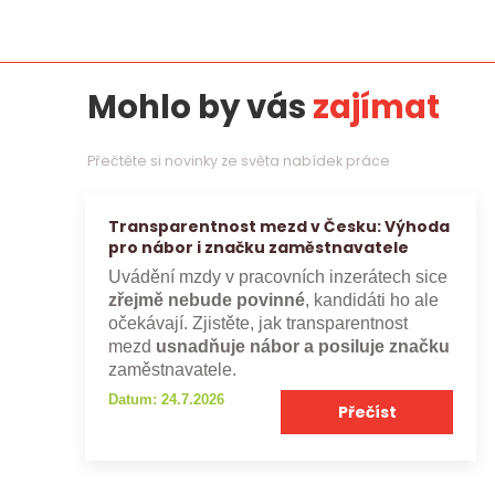
Mohlo by vás
zajímat
Přečtěte si novinky ze světa nabídek práce
Transparentnost mezd v Česku: Výhoda
pro nábor i značku zaměstnavatele
Uvádění mzdy v pracovních inzerátech sice
zřejmě nebude povinné
, kandidáti ho ale
očekávají. Zjistěte, jak transparentnost
mezd
usnadňuje nábor a posiluje značku
zaměstnavatele.
Datum: 24.7.2026
Přečíst