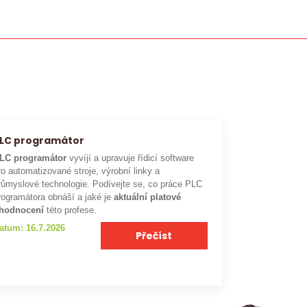
LC programátor
LC programátor
vyvíjí a upravuje řídicí software
ro automatizované stroje, výrobní linky a
růmyslové technologie. Podívejte se, co práce PLC
rogramátora obnáší a jaké je
aktuální platové
hodnocení
této profese.
atum: 16.7.2026
Přečíst