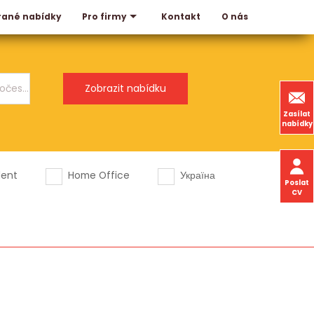
rané nabídky
Kontakt
O nás
Pro firmy
Zasílat
nabídky
dent
Home Office
Україна
Poslat
CV