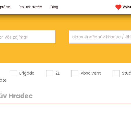
 práce
Pro uchazeče
Blog
Vyb
Brigáda
ŽL
Absolvent
Stu
ote
ův Hradec
.