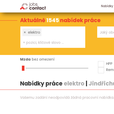
Nabídky
Aktuálně
1545
nabídek práce
×
elektro
Mzda
bez omezení
HPP
Rem
Nabídky práce
elektro
|
Jindřich
Vašemu zadání neodpovídá žádná pracovní nabídka