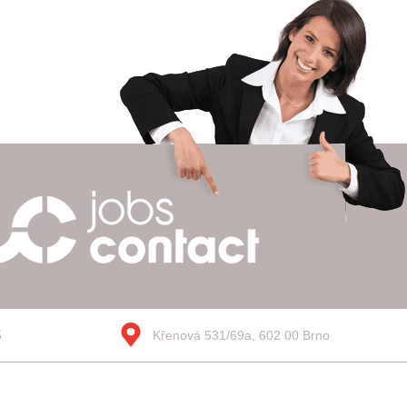
5
Křenová 531/69a, 602 00 Brno