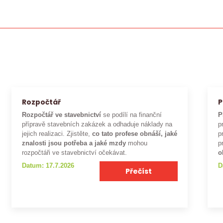
Rozpočtář
P
Rozpočtář ve stavebnictví
se podílí na finanční
P
přípravě stavebních zakázek a odhaduje náklady na
p
jejich realizaci. Zjistěte,
co tato profese obnáší, jaké
p
znalosti jsou potřeba a jaké mzdy
mohou
p
rozpočtáři ve stavebnictví očekávat.
o
Datum: 17.7.2026
D
Přečíst