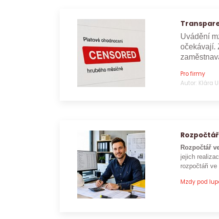
Transpare
Uvádění mz
očekávají. 
zaměstnava
Pro firmy
Autor: Klára 
Rozpočtář
Rozpočtář ve
jejich realizac
rozpočtáři ve
Mzdy pod lu