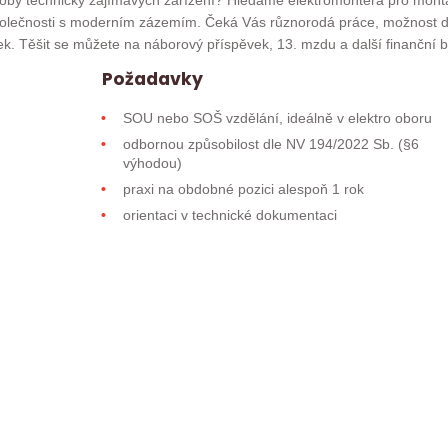
ýroby technicky zajímavých zařízení? Hledáme elektromontéra pro mont
společnosti s moderním zázemím. Čeká Vás různorodá práce, možnost d
dek. Těšit se můžete na náborový příspěvek, 13. mzdu a další finanční 
Požadavky
SOU nebo SOŠ vzdělání, ideálně v elektro oboru
odbornou způsobilost dle NV 194/2022 Sb. (§6
výhodou)
praxi na obdobné pozici alespoň 1 rok
orientaci v technické dokumentaci