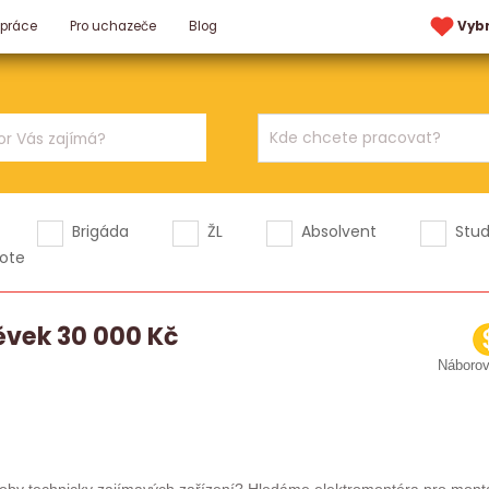
 práce
Pro uchazeče
Blog
Vyb
Brigáda
ŽL
Absolvent
Stu
ote
ěvek 30 000 Kč
Náboro