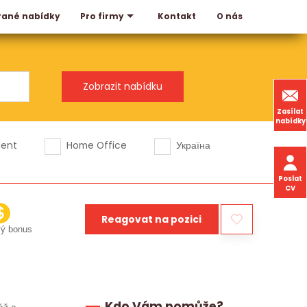
rané nabídky
Kontakt
O nás
Pro firmy
Zasílat
nabídky
dent
Home Office
Україна
Poslat
CV
Reagovat na pozici
vý bonus
Kdo Vám pomůže?