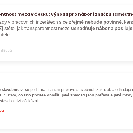
ntnost mezd v Česku: Výhoda pro nábor i značku zaměstn
dy v pracovních inzerátech sice
zřejmě nebude povinné
, kan
Zjistěte, jak transparentnost mezd
usnadňuje nábor a posiluj
tele.
Uhlířová
 stavebnictví
se podílí na finanční přípravě stavebních zakázek a odhaduje 
i. Zjistěte,
co tato profese obnáší, jaké znalosti jsou potřeba a jaké mzdy
 stavebnictví očekávat.
pou