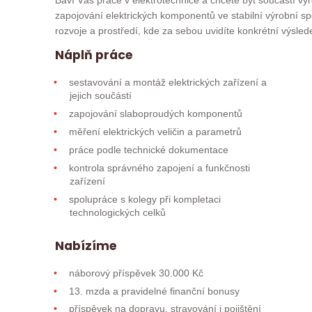
Baví Vás práce v elektrotechnice a chcete být součástí v
zapojování elektrických komponentů ve stabilní výrobní 
rozvoje a prostředí, kde za sebou uvidíte konkrétní výsle
Náplň práce
sestavování a montáž elektrických zařízení a
jejich součástí
zapojování slaboproudých komponentů
měření elektrických veličin a parametrů
práce podle technické dokumentace
kontrola správného zapojení a funkčnosti
zařízení
spolupráce s kolegy při kompletaci
technologických celků
Nabízíme
náborový příspěvek 30.000 Kč
13. mzda a pravidelné finanční bonusy
příspěvek na dopravu, stravování i pojištění