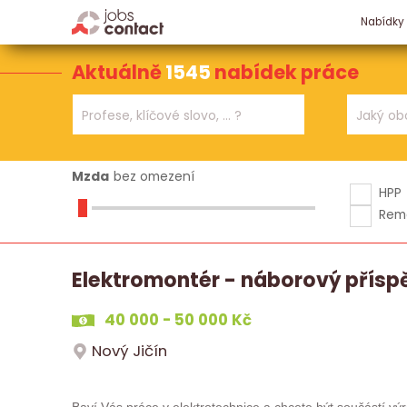
Nabídky
Aktuálně
1545
nabídek práce
Mzda
bez omezení
HPP
Rem
Elektromontér - náborový přísp
40 000 - 50 000 Kč
Nový Jičín