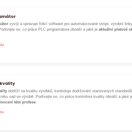
ramátor
átor
vyvíjí a upravuje řídicí software pro automatizované stroje, výrobní lin
Podívejte se, co práce PLC programátora obnáší a jaké je
aktuální platové 
pou
kvality
ality
dohlíží na kvalitu výrobků, kontroluje dodržování stanovených standar
niku vad ve výrobě. Podívejte se, co práce kontrolora kvality obnáší a jaké 
nocení této profese
.
pou