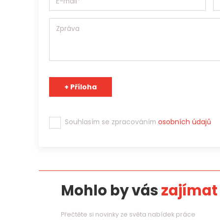
Tým Jobs Contact se těší na spolupráci s Vámi!
Souhlasím se zpracováním
osobních údajů
Mohlo by vás
zajímat
Přečtěte si novinky ze světa nabídek práce