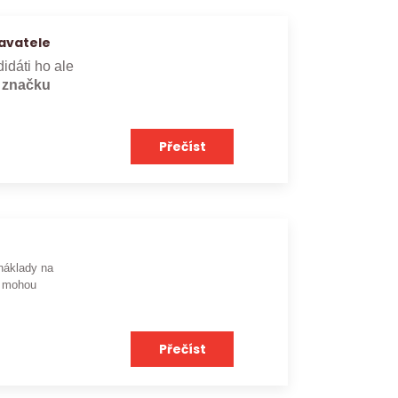
avatele
didáti ho ale
e značku
Přečíst
náklady na
mohou
Přečíst