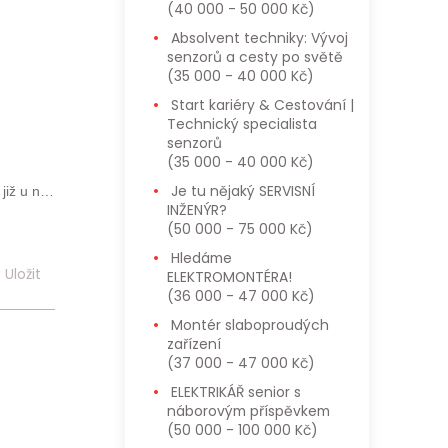
(40 000 - 50 000 Kč)
Absolvent techniky: Vývoj
senzorů a cesty po světě
(35 000 - 40 000 Kč)
Start kariéry & Cestování |
Technický specialista
senzorů
(35 000 - 40 000 Kč)
Je tu nějaký SERVISNÍ
již u nás
INŽENÝR?
(50 000 - 75 000 Kč)
Hledáme
e pro ně
Uložit
ELEKTROMONTÉRA!
(36 000 - 47 000 Kč)
ní údaje
Montér slaboproudých
zařízení
s Obecným
(37 000 - 47 000 Kč)
atelům a
 a osobní
ELEKTRIKÁŘ senior s
náborovým příspěvkem
(50 000 - 100 000 Kč)