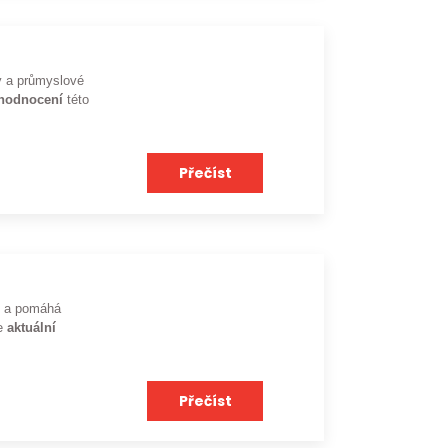
ky a průmyslové
ohodnocení
této
Přečíst
dů a pomáhá
je
aktuální
Přečíst