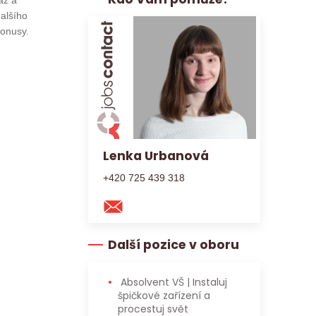
áž a
alšího
bonusy.
Lenka Urbanová
+420 725 439 318
Další pozice v oboru
Absolvent VŠ | Instaluj
špičkové zařízení a
procestuj svět