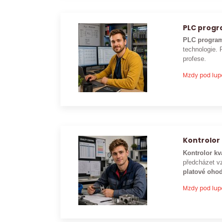
PLC prog
PLC program
technologie. 
profese.
Mzdy pod lu
Kontrolor 
Kontrolor kv
předcházet vz
platové ohod
Mzdy pod lu