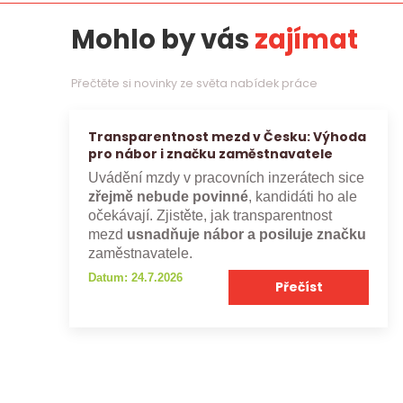
Mohlo by vás
zajímat
Přečtěte si novinky ze světa nabídek práce
Transparentnost mezd v Česku: Výhoda
pro nábor i značku zaměstnavatele
Uvádění mzdy v pracovních inzerátech sice
zřejmě nebude povinné
, kandidáti ho ale
očekávají. Zjistěte, jak transparentnost
mezd
usnadňuje nábor a posiluje značku
zaměstnavatele.
Datum: 24.7.2026
Přečíst