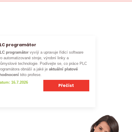
LC programátor
LC programátor
vyvíjí a upravuje řídicí software
ro automatizované stroje, výrobní linky a
růmyslové technologie. Podívejte se, co práce PLC
rogramátora obnáší a jaké je
aktuální platové
hodnocení
této profese.
atum: 16.7.2026
Přečíst