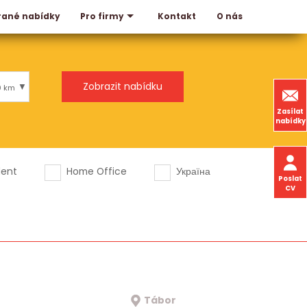
rané nabídky
Kontakt
O nás
Pro firmy
0 km
Zasílat
nabídky
dent
Home Office
Україна
Poslat
CV
Tábor