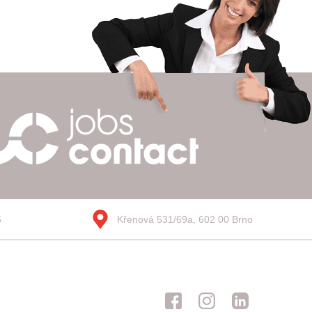
5
Křenová 531/69a, 602 00 Brno