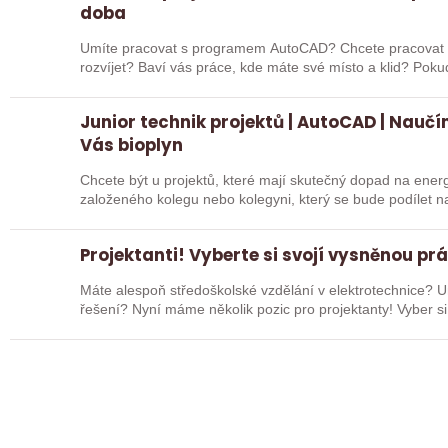
doba
Umíte pracovat s programem AutoCAD? Chcete pracovat v
rozvíjet? Baví vás práce, kde máte své místo a klid? Pokud jste třikrát odpověděl/a ano, čtěte dál!
Hledáme…
Junior technik projektů | AutoCAD | Nauč
Vás bioplyn
Chcete být u projektů, které mají skutečný dopad na ene
založeného kolegu nebo kolegyni, který se bude podílet na
celé…
Projektanti! Vyberte si svojí vysněnou prá
Máte alespoň středoškolské vzdělání v elektrotechnice? Um