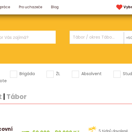
 práce
Pro uchazeče
Blog
Vyb
+5
Brigáda
ŽL
Absolvent
Stu
ote
t
|
Tábor
covní
5 týdnů dovolené