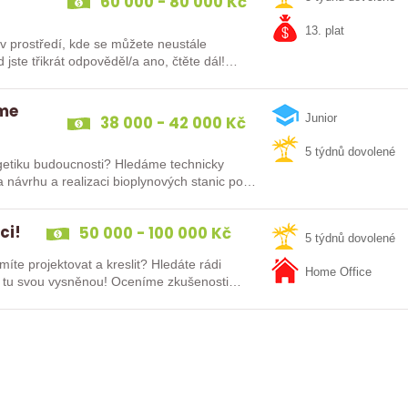
60 000 - 80 000 Kč
13. plat
 prostředí, kde se můžete neustále
íme
38 000 - 42 000 Kč
Junior
5 týdnů dovolené
rgetiku budoucnosti? Hledáme technicky
 návrhu a realizaci bioplynových stanic po
ci!
50 000 - 100 000 Kč
5 týdnů dovolené
íte projektovat a kreslit? Hledáte rádi
Home Office
řešení? Nyní máme několik pozic pro projektanty! Vyber si tu svou vysněnou! Oceníme zkušenosti…