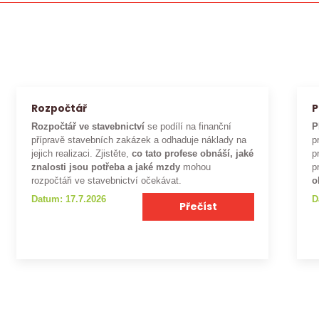
Rozpočtář
P
Rozpočtář ve stavebnictví
se podílí na finanční
P
přípravě stavebních zakázek a odhaduje náklady na
p
jejich realizaci. Zjistěte,
co tato profese obnáší, jaké
p
znalosti jsou potřeba a jaké mzdy
mohou
p
rozpočtáři ve stavebnictví očekávat.
o
Datum: 17.7.2026
D
Přečíst