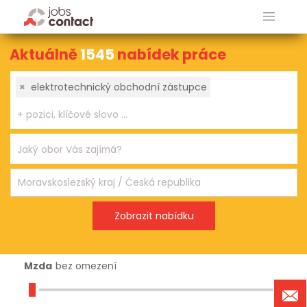
Aktuálně
1545
nabídek práce
×
elektrotechnický obchodní zástupce
Mzda
bez omezení