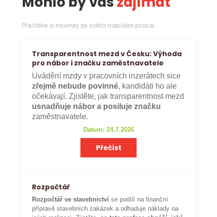
Mohlo by vás
zajímat
Přečtěte si novinky ze světa nabídek práce
Transparentnost mezd v Česku: Výhoda
pro nábor i značku zaměstnavatele
Uvádění mzdy v pracovních inzerátech sice
zřejmě nebude povinné
, kandidáti ho ale
očekávají. Zjistěte, jak transparentnost mezd
usnadňuje nábor a posiluje značku
zaměstnavatele.
Datum: 24.7.2026
Přečíst
Rozpočtář
Rozpočtář ve stavebnictví
se podílí na finanční
přípravě stavebních zakázek a odhaduje náklady na