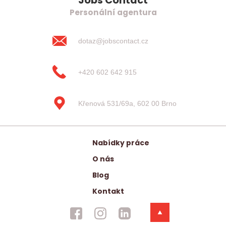
Jobs Contact
Personální agentura
dotaz@jobscontact.cz
+420 602 642 915
Křenová 531/69a, 602 00 Brno
Nabídky práce
O nás
Blog
Kontakt