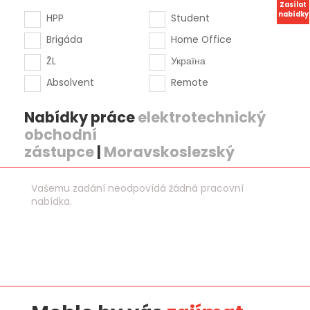
Zasílat
nabídky
HPP
Student
Brigáda
Home Office
ŽL
Україна
Absolvent
Remote
Nabídky práce
elektrotechnický
obchodní
zástupce
|
Moravskoslezský
Vašemu zadání neodpovídá žádná pracovní
nabídka.