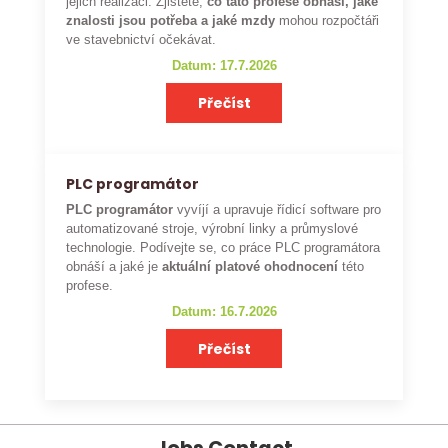
jejich realizaci. Zjistěte,
co tato profese obnáší, jaké
znalosti jsou potřeba a jaké mzdy
mohou rozpočtáři
ve stavebnictví očekávat.
Datum: 17.7.2026
Přečíst
PLC programátor
PLC programátor
vyvíjí a upravuje řídicí software pro
automatizované stroje, výrobní linky a průmyslové
technologie. Podívejte se, co práce PLC programátora
obnáší a jaké je
aktuální platové ohodnocení
této
profese.
Datum: 16.7.2026
Přečíst