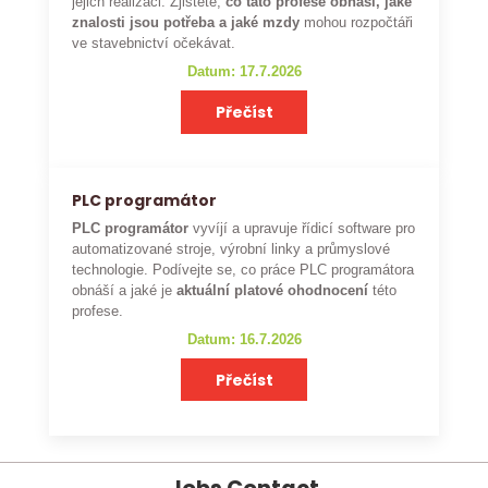
jejich realizaci. Zjistěte,
co tato profese obnáší, jaké
znalosti jsou potřeba a jaké mzdy
mohou rozpočtáři
ve stavebnictví očekávat.
Datum: 17.7.2026
Přečíst
PLC programátor
PLC programátor
vyvíjí a upravuje řídicí software pro
automatizované stroje, výrobní linky a průmyslové
technologie. Podívejte se, co práce PLC programátora
obnáší a jaké je
aktuální platové ohodnocení
této
profese.
Datum: 16.7.2026
Přečíst