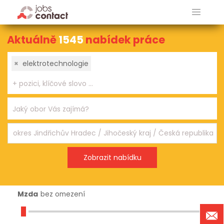
Aktuálně
1545
nabídek práce
×
elektrotechnologie
Mzda
bez omezení