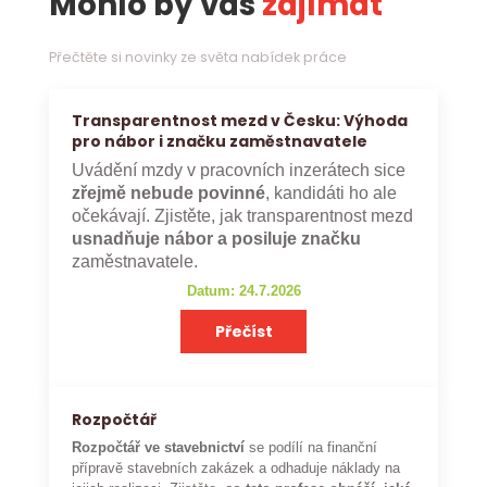
Mohlo by vás
zajímat
Přečtěte si novinky ze světa nabídek práce
Transparentnost mezd v Česku: Výhoda
pro nábor i značku zaměstnavatele
Uvádění mzdy v pracovních inzerátech sice
zřejmě nebude povinné
, kandidáti ho ale
očekávají. Zjistěte, jak transparentnost mezd
usnadňuje nábor a posiluje značku
zaměstnavatele.
Datum: 24.7.2026
Přečíst
Rozpočtář
Rozpočtář ve stavebnictví
se podílí na finanční
přípravě stavebních zakázek a odhaduje náklady na