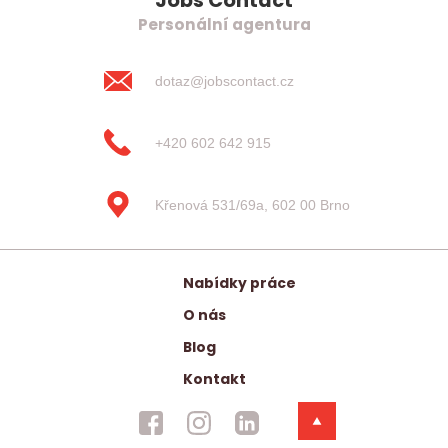
Jobs Contact
Personální agentura
dotaz@jobscontact.cz
+420 602 642 915
Křenová 531/69a, 602 00 Brno
Nabídky práce
O nás
Blog
Kontakt