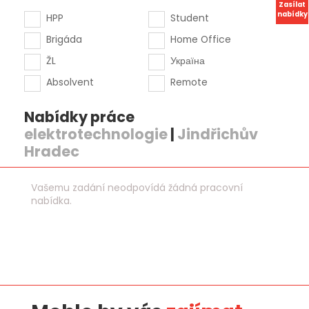
Zasílat
nabídky
HPP
Student
Brigáda
Home Office
ŽL
Україна
Absolvent
Remote
Nabídky práce
elektrotechnologie
|
Jindřichův
Hradec
Vašemu zadání neodpovídá žádná pracovní
nabídka.