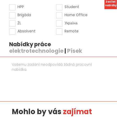
Zasílat
nabídky
HPP
Student
Brigáda
Home Office
ŽL
Україна
Absolvent
Remote
Nabídky práce
elektrotechnologie
|
Písek
Vašemu zadání neodpovídá žádná pracovní
nabídka.
Mohlo by vás
zajímat