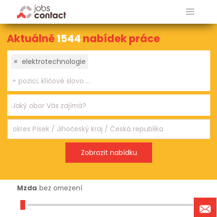
Aktuálně
1544
nabídek práce
×
elektrotechnologie
Mzda
bez omezení