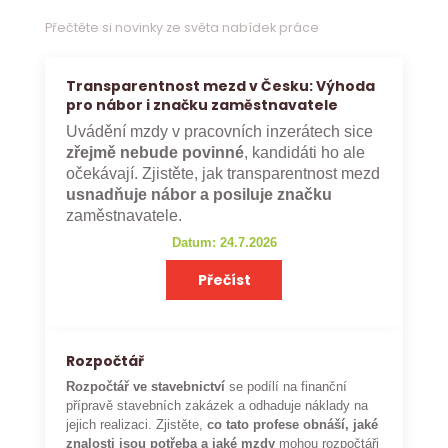
Přečtěte si novinky ze světa nabídek práce
Transparentnost mezd v Česku: Výhoda
pro nábor i značku zaměstnavatele
Uvádění mzdy v pracovních inzerátech sice
zřejmě nebude povinné
, kandidáti ho ale
očekávají. Zjistěte, jak transparentnost mezd
usnadňuje nábor a posiluje značku
zaměstnavatele.
Datum: 24.7.2026
Přečíst
Rozpočtář
Rozpočtář ve stavebnictví
se podílí na finanční
přípravě stavebních zakázek a odhaduje náklady na
jejich realizaci. Zjistěte,
co tato profese obnáší, jaké
znalosti jsou potřeba a jaké mzdy
mohou rozpočtáři