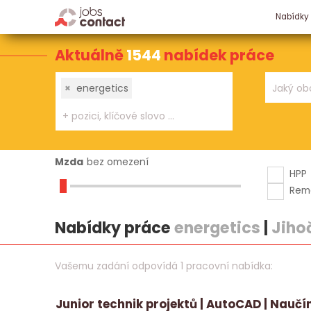
Nabídky
Aktuálně
1544
nabídek práce
×
energetics
Mzda
bez omezení
HPP
Rem
Nabídky práce
energetics
|
Jiho
Vašemu zadání odpovídá 1 pracovní nabídka:
Junior technik projektů | AutoCAD | Nauč