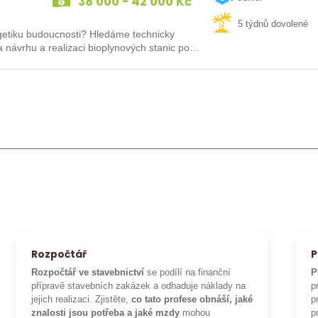
38 000 - 42 000 Kč
5 týdnů dovolené
rgetiku budoucnosti? Hledáme technicky
 návrhu a realizaci bioplynových stanic po
Rozpočtář
P
Rozpočtář ve stavebnictví
se podílí na finanční
P
přípravě stavebních zakázek a odhaduje náklady na
p
jejich realizaci. Zjistěte,
co tato profese obnáší, jaké
p
znalosti jsou potřeba a jaké mzdy
mohou
p