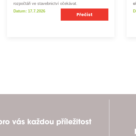
rozpočtáři ve stavebnictví očekávat.
o
Datum: 17.7.2026
D
Přečíst