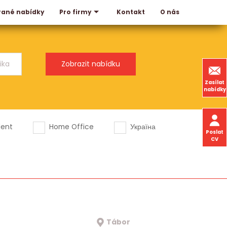
rané nabídky
Kontakt
O nás
Pro firmy
Zasílat
nabídky
dent
Home Office
Україна
Poslat
CV
Tábor