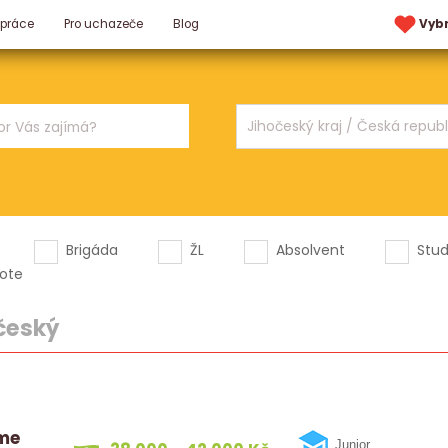
 práce
Pro uchazeče
Blog
Vyb
Brigáda
ŽL
Absolvent
Stu
ote
český
íme
Junior