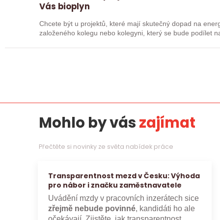
Vás bioplyn
Chcete být u projektů, které mají skutečný dopad na ene
založeného kolegu nebo kolegyni, který se bude podílet na
celé…
Mohlo by vás
zajímat
Přečtěte si novinky ze světa nabídek práce
Transparentnost mezd v Česku: Výhoda
pro nábor i značku zaměstnavatele
Uvádění mzdy v pracovních inzerátech sice
zřejmě nebude povinné
, kandidáti ho ale
očekávají. Zjistěte, jak transparentnost