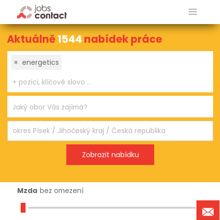
Aktuálně
1544
nabídek práce
×
energetics
Mzda
bez omezení