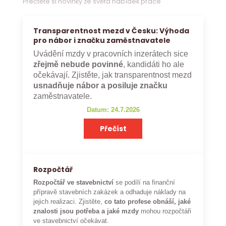
Přečtěte si novinky ze světa nabídek práce
Transparentnost mezd v Česku: Výhoda
pro nábor i značku zaměstnavatele
Uvádění mzdy v pracovních inzerátech sice
zřejmě nebude povinné
, kandidáti ho ale
očekávají. Zjistěte, jak transparentnost mezd
usnadňuje nábor a posiluje značku
zaměstnavatele.
Datum: 24.7.2026
Přečíst
Rozpočtář
Rozpočtář ve stavebnictví
se podílí na finanční
přípravě stavebních zakázek a odhaduje náklady na
jejich realizaci. Zjistěte,
co tato profese obnáší, jaké
znalosti jsou potřeba a jaké mzdy
mohou rozpočtáři
ve stavebnictví očekávat.