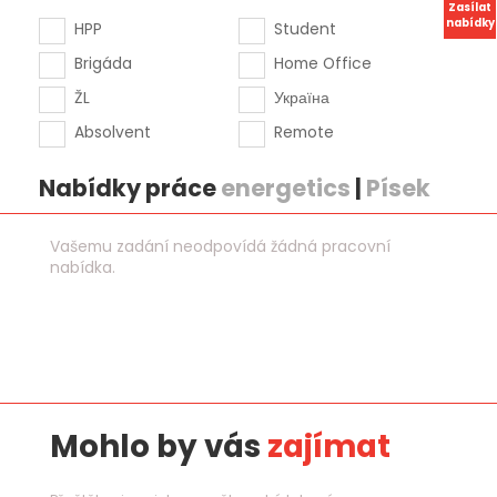
Zasílat
nabídky
HPP
Student
Brigáda
Home Office
ŽL
Україна
Absolvent
Remote
Nabídky práce
energetics
|
Písek
Vašemu zadání neodpovídá žádná pracovní
nabídka.
Mohlo by vás
zajímat