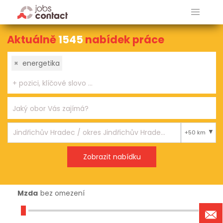
Aktuálně
1545
nabídek práce
×
energetika
+50 km
Mzda
bez omezení