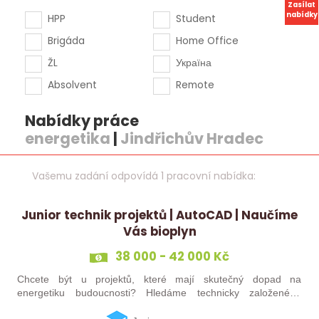
Zasílat
nabídky
HPP
Student
Brigáda
Home Office
ŽL
Україна
Absolvent
Remote
Nabídky práce
energetika
|
Jindřichův Hradec
Vašemu zadání odpovídá 1 pracovní nabídka:
Junior technik projektů | AutoCAD | Naučíme
Vás bioplyn
38 000 - 42 000 Kč
Chcete být u projektů, které mají skutečný dopad na
energetiku budoucnosti? Hledáme technicky založeného
kolegu nebo kolegyni, který se bude podílet na návrhu a