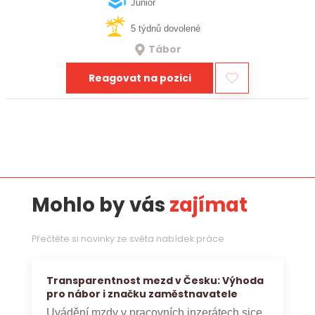
realizaci bioplynových stanic po celé…
Junior
5 týdnů dovolené
Tábor
Reagovat na pozici
Mohlo by vás
zajímat
Přečtěte si novinky ze světa nabídek práce
Transparentnost mezd v Česku: Výhoda
pro nábor i značku zaměstnavatele
Uvádění mzdy v pracovních inzerátech sice