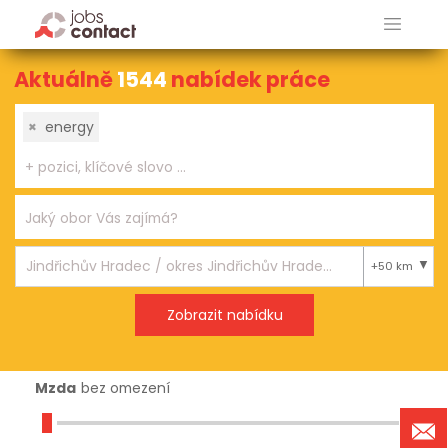
Aktuálně
1544
nabídek práce
×
energy
+50 km
Mzda
bez omezení