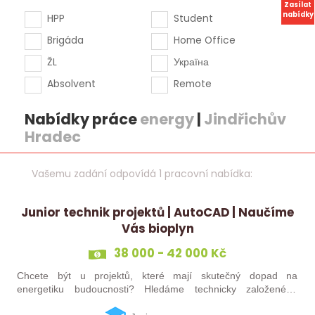
Zasílat
nabídky
HPP
Student
Brigáda
Home Office
ŽL
Україна
Absolvent
Remote
Nabídky práce
energy
|
Jindřichův
Hradec
Vašemu zadání odpovídá 1 pracovní nabídka:
Junior technik projektů | AutoCAD | Naučíme
Vás bioplyn
38 000 - 42 000 Kč
Chcete být u projektů, které mají skutečný dopad na
energetiku budoucnosti? Hledáme technicky založeného
kolegu nebo kolegyni, který se bude podílet na návrhu a