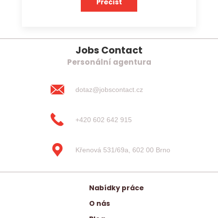
Přečíst
Jobs Contact
Personální agentura
dotaz@jobscontact.cz
+420 602 642 915
Křenová 531/69a, 602 00 Brno
Nabídky práce
O nás