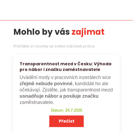
Mohlo by vás
zajímat
Přečtěte si novinky ze světa nabídek práce
Transparentnost mezd v Česku: Výhoda
pro nábor i značku zaměstnavatele
Uvádění mzdy v pracovních inzerátech sice
zřejmě nebude povinné
, kandidáti ho ale
očekávají. Zjistěte, jak transparentnost mezd
usnadňuje nábor a posiluje značku
zaměstnavatele.
Datum: 24.7.2026
Přečíst