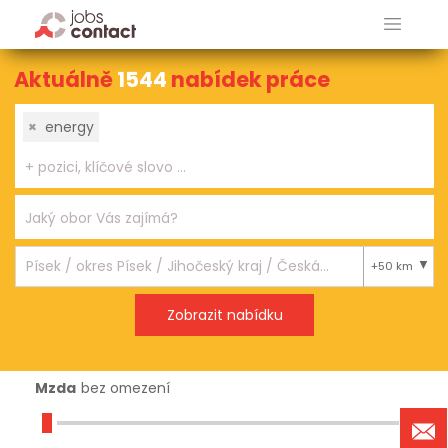
Aktuálně
1544
nabídek práce
×
energy
+50 km
Mzda
bez omezení