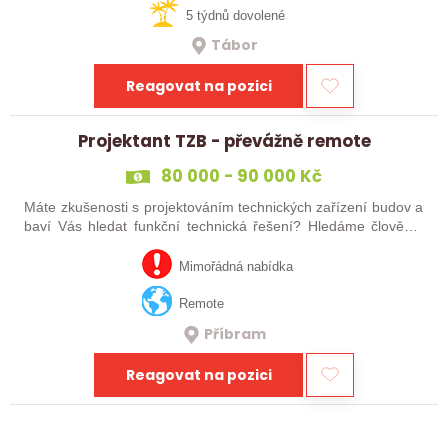
5 týdnů dovolené
Tábor
Reagovat na pozici
Projektant TZB - převážně remote
80 000 - 90 000 Kč
Máte zkušenosti s projektováním technických zařízení budov a
baví Vás hledat funkční technická řešení? Hledáme člověka,
který se chce podílet na zajímavých projektech od návrhu až
po realizace a…
Mimořádná nabídka
Remote
Příbram
Reagovat na pozici