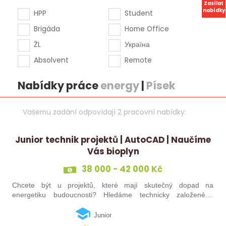
Zasílat
nabídky
HPP
Student
Brigáda
Home Office
ŽL
Україна
Absolvent
Remote
Nabídky práce
energy
|
Písek
Vašemu zadání odpovídají 2 pracovní nabídky:
Junior technik projektů | AutoCAD | Naučíme
Vás bioplyn
38 000 - 42 000 Kč
Chcete být u projektů, které mají skutečný dopad na
energetiku budoucnosti? Hledáme technicky založeného
kolegu nebo kolegyni, který se bude podílet na návrhu a
realizaci bioplynových stanic po celé…
Junior