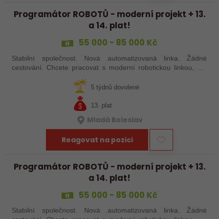
Programátor ROBOTŮ - moderní projekt + 13.
a 14. plat!
55 000 - 85 000 Kč
Stabilní společnost. Nová automatizovaná linka. Žádné
cestování. Chcete pracovat s moderní robotickou linkou, ale
nechcete být pořád na cestách? Hledáme zkušené robotiky i
šikovné absolventy…
5 týdnů dovolené
13. plat
Mladá Boleslav
Reagovat na pozici
Programátor ROBOTŮ - moderní projekt + 13.
a 14. plat!
55 000 - 85 000 Kč
Stabilní společnost. Nová automatizovaná linka. Žádné