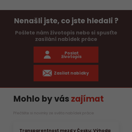
Nenašli jste, co jste hledali ?
Pošlete nám životopis nebo si spusťte
zasílání nabídek práce
Poslat
životopis
Zasílat nabídky
Mohlo by vás
zajímat
Přečtěte si novinky ze světa nabídek práce
Transparentnost mezd v Česku: Výhoda