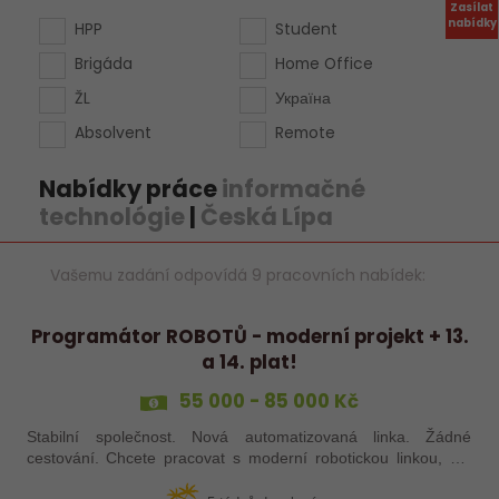
Zasílat
nabídky
HPP
Student
Brigáda
Home Office
ŽL
Україна
Absolvent
Remote
Nabídky práce
informačné
technológie
|
Česká Lípa
Vašemu zadání odpovídá 9 pracovních nabídek:
Programátor ROBOTŮ - moderní projekt + 13.
a 14. plat!
55 000 - 85 000 Kč
Stabilní společnost. Nová automatizovaná linka. Žádné
cestování. Chcete pracovat s moderní robotickou linkou, ale
nechcete být pořád na cestách? Hledáme zkušené robotiky i