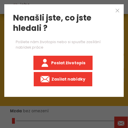
Nenašli jste, co jste
Aktuálně
1544
nabídek práce
hledali ?
×
informačné technológie
Pošlete nám životopis nebo si spusťte zasílání
nabídek práce
Poslat životopis
+50 km
Zasílat nabídky
Mzda
bez omezení