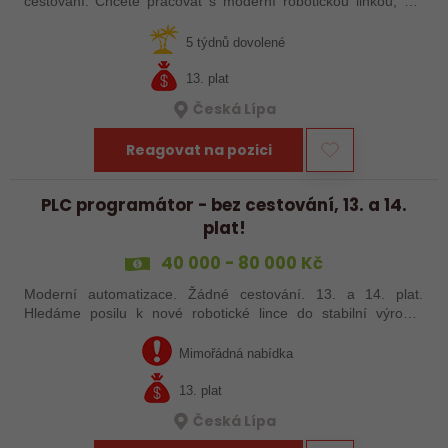
cestování. Chcete pracovat s moderní robotickou linkou, ale
nechcete být pořád na cestách? Hledáme zkušené robotiky i
šikovné absolventy…
5 týdnů dovolené
13. plat
Česká Lípa
Reagovat na pozici
PLC programátor - bez cestování, 13. a 14.
plat!
40 000 - 80 000 Kč
Moderní automatizace. Žádné cestování. 13. a 14. plat.
Hledáme posilu k nové robotické lince do stabilní výrobní
společnosti. Máte už zkušenosti s PLC programováním nebo
jste šikovný absolvent…
Mimořádná nabídka
13. plat
Česká Lípa