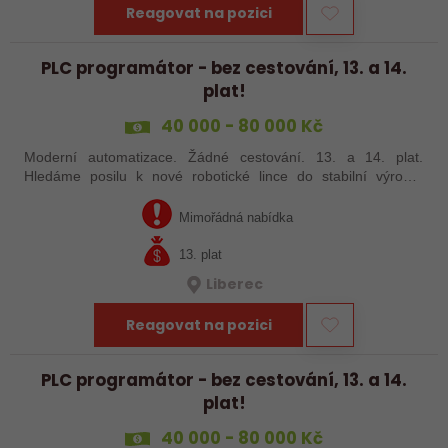
Reagovat na pozici
PLC programátor - bez cestování, 13. a 14.
plat!
40 000 - 80 000 Kč
Moderní automatizace. Žádné cestování. 13. a 14. plat.
Hledáme posilu k nové robotické lince do stabilní výrobní
společnosti. Máte už zkušenosti s PLC programováním nebo
jste šikovný absolvent…
Mimořádná nabídka
13. plat
Liberec
Reagovat na pozici
PLC programátor - bez cestování, 13. a 14.
plat!
40 000 - 80 000 Kč