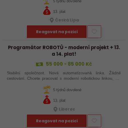
šikovné absolventy…
5 týdnů dovolené
13. plat
Česká Lípa
Reagovat na pozici
Programátor ROBOTŮ - moderní projekt + 13.
a 14. plat!
55 000 - 85 000 Kč
Stabilní společnost. Nová automatizovaná linka. Žádné
cestování. Chcete pracovat s moderní robotickou linkou, ale
nechcete být pořád na cestách? Hledáme zkušené robotiky i
šikovné absolventy…
5 týdnů dovolené
13. plat
Liberec
Reagovat na pozici