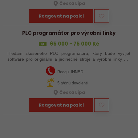
Česká Lípa
Reagovat na pozici
PLC programátor pro výrobní linky
65 000 - 75 000 Kč
Hledám zkušeného PLC programátora, který bude vyvíjet
software pro originální a jedinečné stroje a výrobní linky pro
automatizaci výroby, převážně pro automobilový průmysl. Jestli
chcete mít možnost…
Reaguj IHNED
5 týdnů dovolené
Česká Lípa
Reagovat na pozici