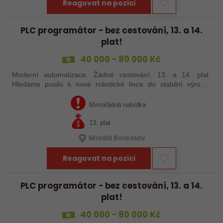
Reagovat na pozici
PLC programátor - bez cestování, 13. a 14.
plat!
40 000 - 80 000 Kč
Moderní automatizace. Žádné cestování. 13. a 14. plat.
Hledáme posilu k nové robotické lince do stabilní výrobní
společnosti. Máte už zkušenosti s PLC programováním nebo
jste šikovný absolvent…
Mimořádná nabídka
13. plat
Mladá Boleslav
Reagovat na pozici
PLC programátor - bez cestování, 13. a 14.
plat!
40 000 - 80 000 Kč