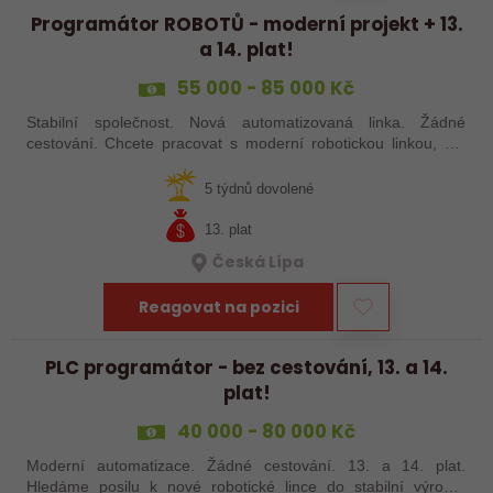
Programátor ROBOTŮ - moderní projekt + 13.
a 14. plat!
55 000 - 85 000 Kč
Stabilní společnost. Nová automatizovaná linka. Žádné
cestování. Chcete pracovat s moderní robotickou linkou, ale
nechcete být pořád na cestách? Hledáme zkušené robotiky i
šikovné absolventy…
5 týdnů dovolené
13. plat
Česká Lípa
Reagovat na pozici
PLC programátor - bez cestování, 13. a 14.
plat!
40 000 - 80 000 Kč
Moderní automatizace. Žádné cestování. 13. a 14. plat.
Hledáme posilu k nové robotické lince do stabilní výrobní