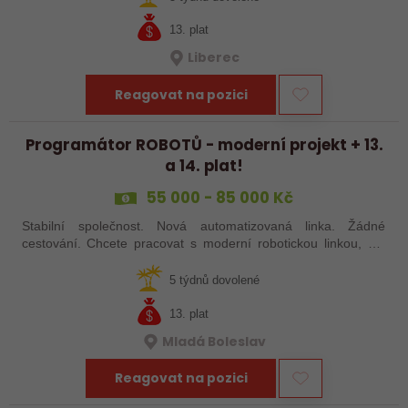
13. plat
Liberec
Reagovat na pozici
Programátor ROBOTŮ - moderní projekt + 13.
a 14. plat!
55 000 - 85 000 Kč
Stabilní společnost. Nová automatizovaná linka. Žádné
cestování. Chcete pracovat s moderní robotickou linkou, ale
nechcete být pořád na cestách? Hledáme zkušené robotiky i
šikovné absolventy…
5 týdnů dovolené
13. plat
Mladá Boleslav
Reagovat na pozici