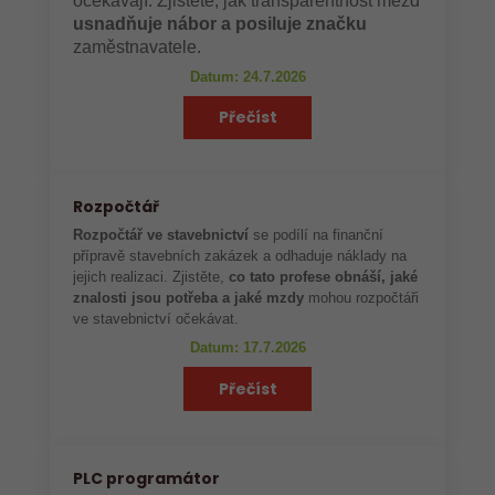
očekávají. Zjistěte, jak transparentnost mezd
usnadňuje nábor a posiluje značku
zaměstnavatele.
Datum: 24.7.2026
Přečíst
Rozpočtář
Rozpočtář ve stavebnictví
se podílí na finanční
přípravě stavebních zakázek a odhaduje náklady na
jejich realizaci. Zjistěte,
co tato profese obnáší, jaké
znalosti jsou potřeba a jaké mzdy
mohou rozpočtáři
ve stavebnictví očekávat.
Datum: 17.7.2026
Přečíst
PLC programátor