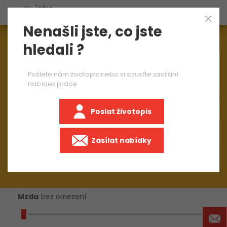
Nenašli jste, co jste
Aktuálně
1544
nabídek práce
hledali ?
×
information technology
Pošlete nám životopis nebo si spusťte zasílání
nabídek práce
Poslat životopis
+50 km
Zasílat nabídky
Mzda
bez omezení