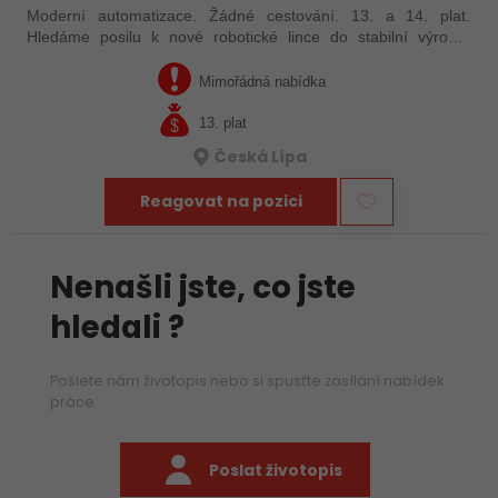
Moderní automatizace. Žádné cestování. 13. a 14. plat.
Hledáme posilu k nové robotické lince do stabilní výrobní
společnosti. Máte už zkušenosti s PLC programováním nebo
jste šikovný absolvent…
Mimořádná nabídka
13. plat
Česká Lípa
Reagovat na pozici
Nenašli jste, co jste
hledali ?
Pošlete nám životopis nebo si spusťte zasílání nabídek
práce
Poslat životopis