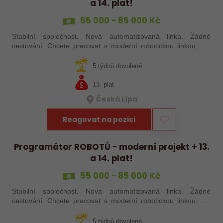
a 14. plat!
55 000 - 85 000 Kč
Stabilní společnost. Nová automatizovaná linka. Žádné
cestování. Chcete pracovat s moderní robotickou linkou, ale
nechcete být pořád na cestách? Hledáme zkušené robotiky i
šikovné absolventy…
5 týdnů dovolené
13. plat
Česká Lípa
Reagovat na pozici
Programátor ROBOTŮ - moderní projekt + 13.
a 14. plat!
55 000 - 85 000 Kč
Stabilní společnost. Nová automatizovaná linka. Žádné
cestování. Chcete pracovat s moderní robotickou linkou, ale
nechcete být pořád na cestách? Hledáme zkušené robotiky i
šikovné absolventy…
5 týdnů dovolené