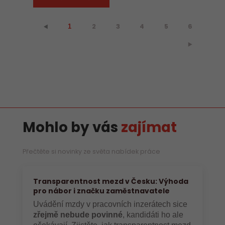
2
3
4
5
6
⯇
1
⯈
Mohlo by vás
zajímat
Přečtěte si novinky ze světa nabídek práce
Transparentnost mezd v Česku: Výhoda
pro nábor i značku zaměstnavatele
Uvádění mzdy v pracovních inzerátech sice
zřejmě nebude povinné
, kandidáti ho ale