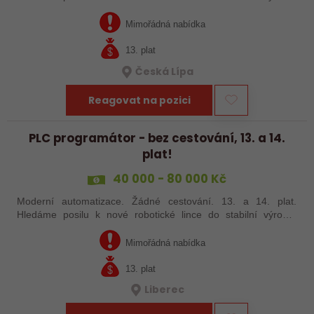
společnosti. Máte už zkušenosti s PLC programováním nebo
jste šikovný absolvent…
Mimořádná nabídka
13. plat
Česká Lípa
Reagovat na pozici
PLC programátor - bez cestování, 13. a 14.
plat!
40 000 - 80 000 Kč
Moderní automatizace. Žádné cestování. 13. a 14. plat.
Hledáme posilu k nové robotické lince do stabilní výrobní
společnosti. Máte už zkušenosti s PLC programováním nebo
jste šikovný absolvent…
Mimořádná nabídka
13. plat
Liberec