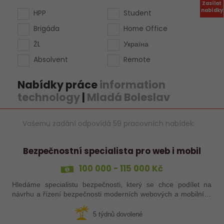
Zasílat
nabídky
HPP
Student
Brigáda
Home Office
ŽL
Україна
Absolvent
Remote
Nabídky práce
information
technology
|
Mladá Boleslav
Vašemu zadání odpovídá 59 pracovních nabídek:
Bezpečnostní specialista pro web i mobil
100 000 - 115 000 Kč
Hledáme specialistu bezpečnosti, který se chce podílet na
návrhu a řízení bezpečnosti moderních webových a mobilních
aplikací napříč celým životním cyklem vývoje.
5 týdnů dovolené