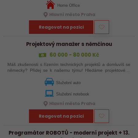
Home Office
Hlavní město Praha
Reagovat na pozici
Projektový manažer s němčinou
60 000 - 80 000 Kč
Máš zkušenosti s řízením technických projektů a domluvíš se
německy? Přidej se k našemu týmu! Hledáme projektového
manažera, který bude řídit technické projekty s dopadem na
veřejnou infrastrukturu…
Služební auto
Služební notebook
Hlavní město Praha
Reagovat na pozici
Programátor ROBOTŮ - moderní projekt + 13.