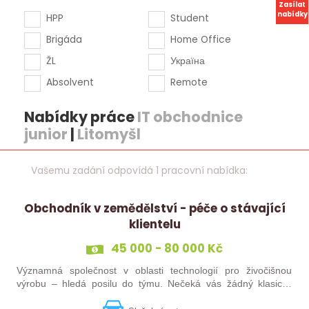
Zasílat
nabídky
HPP
Student
Brigáda
Home Office
ŽL
Україна
Absolvent
Remote
Nabídky práce
IT obchodnice
junior
|
Litomyšl
Vašemu zadání odpovídá 1 pracovní nabídka:
Obchodník v zemědělství - péče o stávající
klientelu
45 000 - 80 000 Kč
Významná společnost v oblasti technologií pro živočišnou
výrobu – hledá posilu do týmu. Nečeká vás žádný klasický
„prodej“. Budete pečovat o současné portfolio klientů, rozvíjet