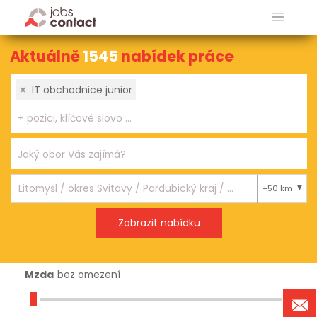
Aktuálně
1545
nabídek práce
×
IT obchodnice junior
+50 km
Mzda
bez omezení