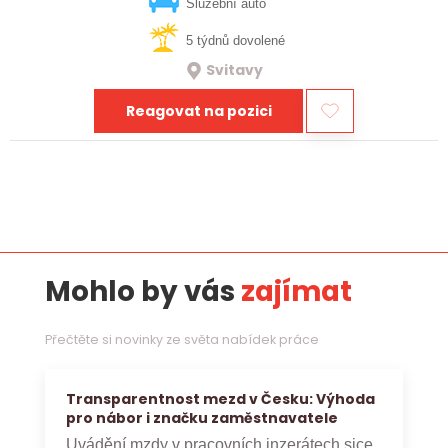
vztahy, přinášet…
Služební auto
5 týdnů dovolené
Svitavy
Reagovat na pozici
Mohlo by vás
zajímat
Přečtěte si novinky ze světa nabídek práce
Transparentnost mezd v Česku: Výhoda
pro nábor i značku zaměstnavatele
Uvádění mzdy v pracovních inzerátech sice