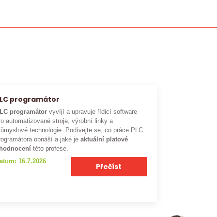
LC programátor
LC programátor
vyvíjí a upravuje řídicí software
ro automatizované stroje, výrobní linky a
růmyslové technologie. Podívejte se, co práce PLC
rogramátora obnáší a jaké je
aktuální platové
hodnocení
této profese.
atum: 16.7.2026
Přečíst