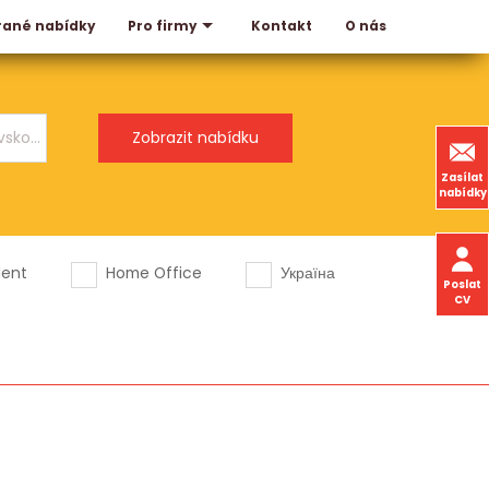
rané nabídky
Kontakt
O nás
Pro firmy
Zasílat
nabídky
dent
Home Office
Україна
Poslat
CV