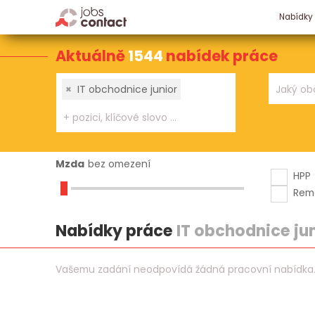
Nabídky
Aktuálně
1544
nabídek práce
×
IT obchodnice junior
Mzda
bez omezení
HPP
Rem
Nabídky práce
IT obchodnice ju
Vašemu zadání neodpovídá žádná pracovní nabídka