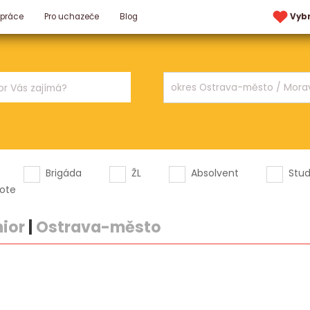
 práce
Pro uchazeče
Blog
Vyb
Brigáda
ŽL
Absolvent
Stu
ote
nior
|
Ostrava-město
.