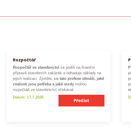
Rozpočtář
P
Rozpočtář ve stavebnictví
se podílí na finanční
P
přípravě stavebních zakázek a odhaduje náklady na
p
jejich realizaci. Zjistěte,
co tato profese obnáší, jaké
p
znalosti jsou potřeba a jaké mzdy
mohou
p
rozpočtáři ve stavebnictví očekávat.
o
Datum: 17.7.2026
D
Přečíst