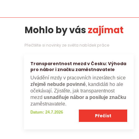
Mohlo by vás
zajímat
Přečtěte si novinky ze světa nabídek práce
Transparentnost mezd v Česku: Výhoda
pro nábor i značku zaměstnavatele
Uvádění mzdy v pracovních inzerátech sice
zřejmě nebude povinné
, kandidáti ho ale
očekávají. Zjistěte, jak transparentnost
mezd
usnadňuje nábor a posiluje značku
zaměstnavatele.
Datum: 24.7.2026
Přečíst