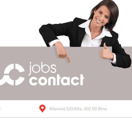
5
Křenová 531/69a, 602 00 Brno