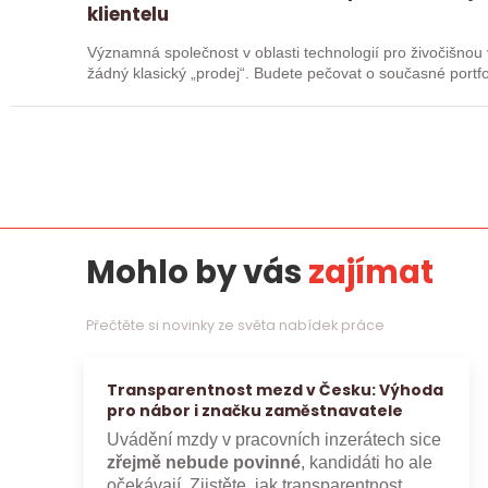
klientelu
Významná společnost v oblasti technologií pro živočišnou výrobu
žádný klasický „prodej“. Budete pečovat o současné portfol
Mohlo by vás
zajímat
Přečtěte si novinky ze světa nabídek práce
Transparentnost mezd v Česku: Výhoda
pro nábor i značku zaměstnavatele
Uvádění mzdy v pracovních inzerátech sice
zřejmě nebude povinné
, kandidáti ho ale
očekávají. Zjistěte, jak transparentnost