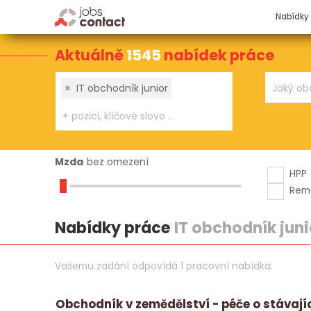
Nabídky
Aktuálně
1545
nabídek práce
×
IT obchodník junior
Mzda
bez omezení
HPP
Rem
Nabídky práce
IT obchodník juni
Vašemu zadání odpovídá 1 pracovní nabídka:
Obchodník v zemědělství - péče o stávají