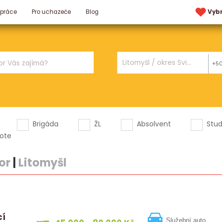
 práce
Pro uchazeče
Blog
Vyb
+5
Brigáda
ŽL
Absolvent
Stu
ote
or
|
Litomyšl
cí
Služební auto