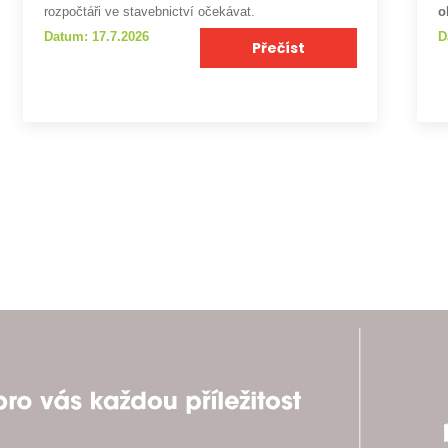
rozpočtáři ve stavebnictví očekávat.
o
Datum: 17.7.2026
D
Přečíst