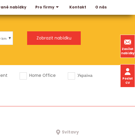
rané nabídky
Kontakt
O nás
Pro firmy
0 km
Zasílat
nabídky
dent
Home Office
Україна
Poslat
CV
Svitavy