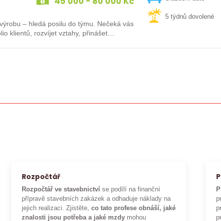
45 000 - 80 000 Kč
5 týdnů dovolené
 – hledá posilu do týmu. Nečeká vás
io klientů, rozvíjet vztahy, přinášet…
Rozpočtář
P
Rozpočtář ve stavebnictví
se podílí na finanční
P
přípravě stavebních zakázek a odhaduje náklady na
p
jejich realizaci. Zjistěte,
co tato profese obnáší, jaké
p
znalosti jsou potřeba a jaké mzdy
mohou
p