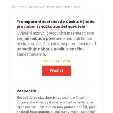
Přečtěte si novinky ze světa nabídek práce
Transparentnost mezd v Česku: Výhoda
pro nábor i značku zaměstnavatele
Uvádění mzdy v pracovních inzerátech sice
zřejmě nebude povinné
, kandidáti ho ale
očekávají. Zjistěte, jak transparentnost mezd
usnadňuje nábor a posiluje značku
zaměstnavatele.
Datum: 24.7.2026
Přečíst
Rozpočtář
Rozpočtář ve stavebnictví
se podílí na finanční
přípravě stavebních zakázek a odhaduje náklady na
jejich realizaci. Zjistěte,
co tato profese obnáší, jaké
znalosti jsou potřeba a jaké mzdy
mohou rozpočtáři