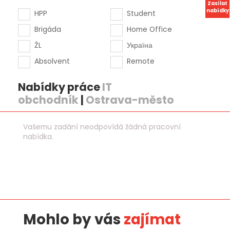
Zasílat
nabídky
HPP
Student
Brigáda
Home Office
ŽL
Україна
Absolvent
Remote
Nabídky práce
IT
obchodník
|
Ostrava-město
Vašemu zadání neodpovídá žádná pracovní
nabídka.
Mohlo by vás
zajímat