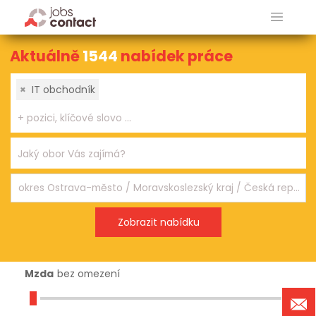
Aktuálně
1544
nabídek práce
×
IT obchodník
Mzda
bez omezení