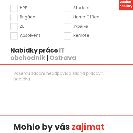
Zasílat
nabídky
HPP
Student
Brigáda
Home Office
ŽL
Україна
Absolvent
Remote
Nabídky práce
IT
obchodník
|
Ostrava
Vašemu zadání neodpovídá žádná pracovní
nabídka.
Mohlo by vás
zajímat