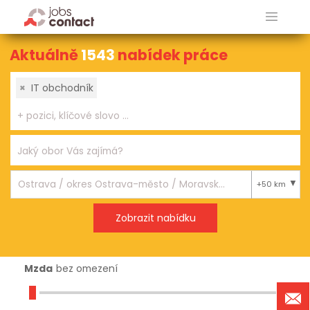
Aktuálně
1543
nabídek práce
×
IT obchodník
+50 km
Mzda
bez omezení