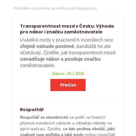
Přečtěte si novinky ze světa nabídek práce
Transparentnost mezd v Česku: Výhoda
pro nábor i značku zaměstnavatele
Uvádění mzdy v pracovních inzerátech sice
zřejmě nebude povinné
, kandidáti ho ale
očekávají. Zjistěte, jak transparentnost mezd
usnadňuje nábor a posiluje značku
zaměstnavatele.
Datum: 24.7.2026
Přečíst
Rozpočtář
Rozpočtář ve stavebnictví
se podílí na finanční
přípravě stavebních zakázek a odhaduje náklady na
jejich realizaci. Zjistěte,
co tato profese obnáší, jaké
znalosti jsou potřeba a jaké mzdy
mohou rozpočtáři