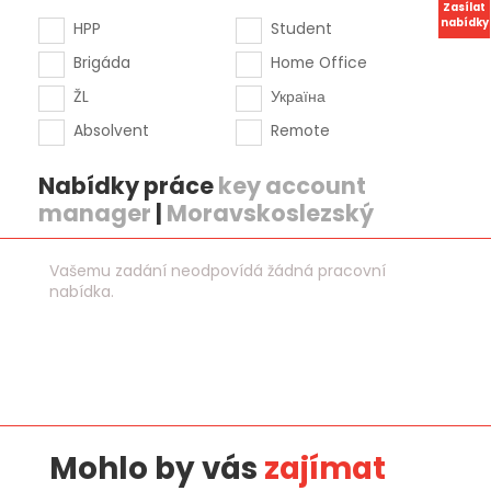
Zasílat
nabídky
HPP
Student
Brigáda
Home Office
ŽL
Україна
Absolvent
Remote
Nabídky práce
key account
manager
|
Moravskoslezský
Vašemu zadání neodpovídá žádná pracovní
nabídka.
Mohlo by vás
zajímat