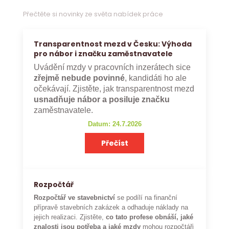
Přečtěte si novinky ze světa nabídek práce
Transparentnost mezd v Česku: Výhoda
pro nábor i značku zaměstnavatele
Uvádění mzdy v pracovních inzerátech sice
zřejmě nebude povinné
, kandidáti ho ale
očekávají. Zjistěte, jak transparentnost mezd
usnadňuje nábor a posiluje značku
zaměstnavatele.
Datum: 24.7.2026
Přečíst
Rozpočtář
Rozpočtář ve stavebnictví
se podílí na finanční
přípravě stavebních zakázek a odhaduje náklady na
jejich realizaci. Zjistěte,
co tato profese obnáší, jaké
znalosti jsou potřeba a jaké mzdy
mohou rozpočtáři