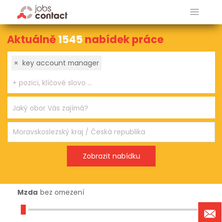
Aktuálně
1545
nabídek práce
×
key account manager
Mzda
bez omezení