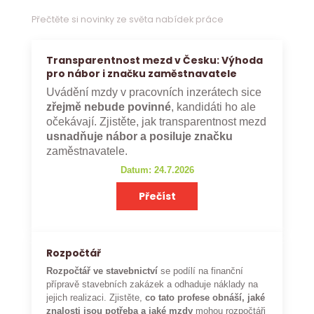
Přečtěte si novinky ze světa nabídek práce
Transparentnost mezd v Česku: Výhoda
pro nábor i značku zaměstnavatele
Uvádění mzdy v pracovních inzerátech sice
zřejmě nebude povinné
, kandidáti ho ale
očekávají. Zjistěte, jak transparentnost mezd
usnadňuje nábor a posiluje značku
zaměstnavatele.
Datum: 24.7.2026
Přečíst
Rozpočtář
Rozpočtář ve stavebnictví
se podílí na finanční
přípravě stavebních zakázek a odhaduje náklady na
jejich realizaci. Zjistěte,
co tato profese obnáší, jaké
znalosti jsou potřeba a jaké mzdy
mohou rozpočtáři