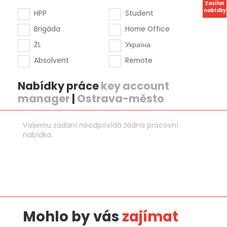
Zasílat
nabídky
HPP
Student
Brigáda
Home Office
ŽL
Україна
Absolvent
Remote
Nabídky práce
key account
manager
|
Ostrava-město
Vašemu zadání neodpovídá žádná pracovní
nabídka.
Mohlo by vás
zajímat