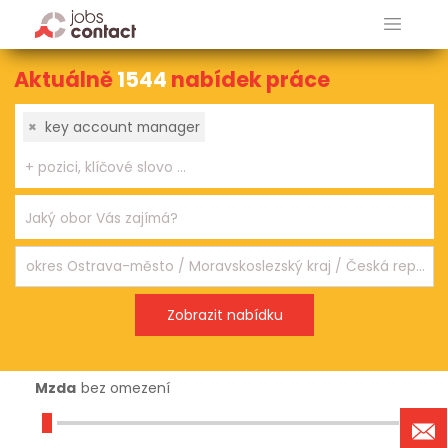
Aktuálně
1544
nabídek práce
×
key account manager
Mzda
bez omezení