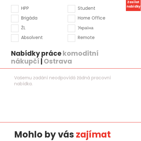
Zasílat
nabídky
HPP
Student
Brigáda
Home Office
ŽL
Україна
Absolvent
Remote
Nabídky práce
komoditní
nákupčí
|
Ostrava
Vašemu zadání neodpovídá žádná pracovní
nabídka.
Mohlo by vás
zajímat