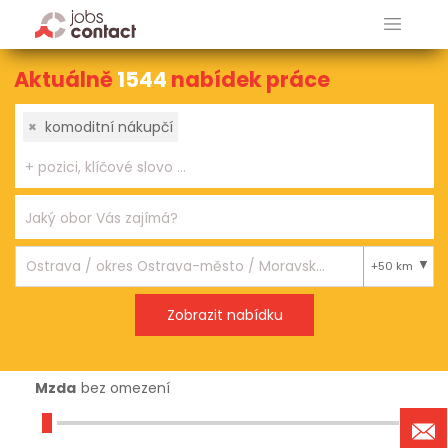
Aktuálně
1544
nabídek práce
×
komoditní nákupčí
+50 km
Mzda
bez omezení