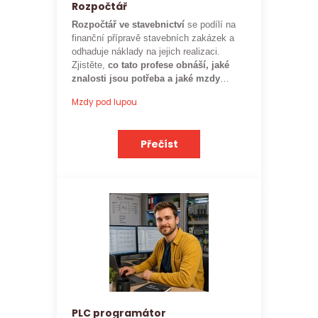
Rozpočtář
Rozpočtář ve stavebnictví
se podílí na
finanční přípravě stavebních zakázek a
odhaduje náklady na jejich realizaci.
Zjistěte,
co tato profese obnáší, jaké
znalosti jsou potřeba a jaké mzdy
mohou rozpočtáři ve stavebnictví
Mzdy pod lupou
očekávat.
Přečíst
PLC programátor