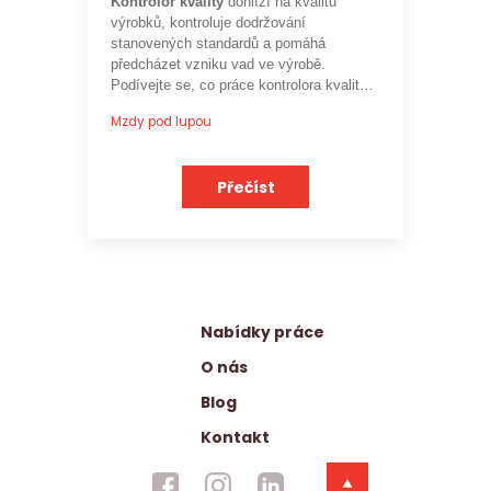
Kontrolor kvality
dohlíží na kvalitu
výrobků, kontroluje dodržování
stanovených standardů a pomáhá
předcházet vzniku vad ve výrobě.
Podívejte se, co práce kontrolora kvality
obnáší a jaké je
aktuální platové
Mzdy pod lupou
ohodnocení této profese
.
Přečíst
Nabídky práce
O nás
Blog
Kontakt