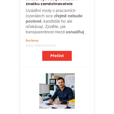
značku zaměstnavatele
Uvádění mzdy v pracovních
inzerátech sice
zřejmě nebude
povinné
, kandidáti ho ale
očekávají. Zjistěte, jak
transparentnost mezd
usnadňuje
nábor a posiluje značku
Pro firmy
zaměstnavatele.
Autor: Klára Uhlířová
Přečíst