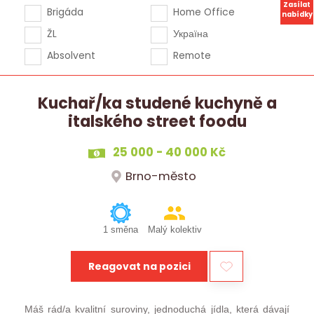
Zasílat
Brigáda
Home Office
nabídky
ŽL
Україна
Absolvent
Remote
Kuchař/ka studené kuchyně a
italského street foodu
25 000 - 40 000 Kč
Brno-město
1 směna
Malý kolektiv
Reagovat na pozici
Máš rád/a kvalitní suroviny, jednoduchá jídla, která dávají