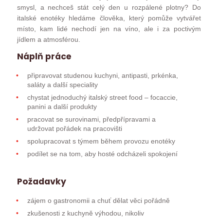
smysl, a nechceš stát celý den u rozpálené plotny? Do
italské enotéky hledáme člověka, který pomůže vytvářet
místo, kam lidé nechodí jen na víno, ale i za poctivým
jídlem a atmosférou.
Náplň práce
připravovat studenou kuchyni, antipasti, prkénka,
saláty a další speciality
chystat jednoduchý italský street food – focaccie,
panini a další produkty
pracovat se surovinami, předpřípravami a
udržovat pořádek na pracovišti
spolupracovat s týmem během provozu enotéky
podílet se na tom, aby hosté odcházeli spokojení
Požadavky
zájem o gastronomii a chuť dělat věci pořádně
zkušenosti z kuchyně výhodou, nikoliv