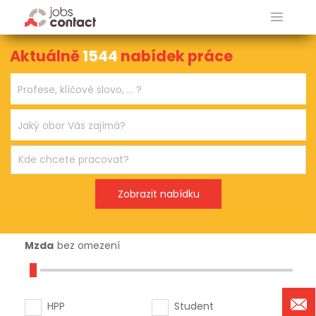
Aktuálně
1544
nabídek práce
Mzda
bez omezení
HPP
Student