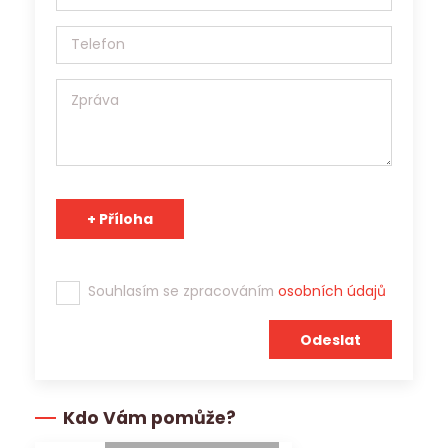
zprostředkování zaměstnání. Jobs Contact je pracovní
agentura s platným povolením Generálního ředitelství
Úřadu práce ČR a osobní údaje může v souladu s účelem
poskytnout třetím stranám.
Tým Jobs Contact se těší na spolupráci s Vámi!
Souhlasím se zpracováním
osobních údajů
Kdo Vám pomůže?