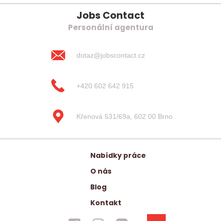
Jobs Contact
Personální agentura
dotaz@jobscontact.cz
+420 602 642 915
Křenová 531/69a, 602 00 Brno
Nabídky práce
O nás
Blog
Kontakt