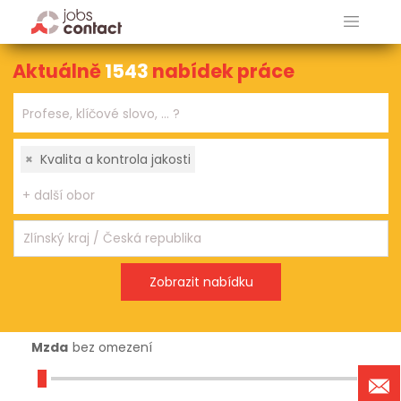
Aktuálně
1543
nabídek práce
×
Kvalita a kontrola jakosti
Mzda
bez omezení