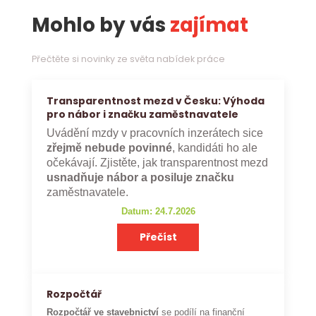
Mohlo by vás
zajímat
Přečtěte si novinky ze světa nabídek práce
Transparentnost mezd v Česku: Výhoda
pro nábor i značku zaměstnavatele
Uvádění mzdy v pracovních inzerátech sice
zřejmě nebude povinné
, kandidáti ho ale
očekávají. Zjistěte, jak transparentnost mezd
usnadňuje nábor a posiluje značku
zaměstnavatele.
Datum: 24.7.2026
Přečíst
Rozpočtář
Rozpočtář ve stavebnictví
se podílí na finanční