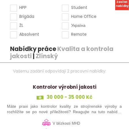
Zasílat
nabídky
HPP
Student
Brigáda
Home Office
ŽL
Україна
Absolvent
Remote
Nabídky práce
Kvalita a kontrola
jakosti
|
Zlínský
Vašemu zadání odpovídají 2 pracovní nabídky:
Kontrolor výrobní jakosti
30 000 - 35 000 Kč
Máte praxi jako kontrolor kvality ze strojírenské výroby a
rozhlížíte se po nové příležitosti? Reagujte na tuto nabídku
práce!
V blízkosti MHD