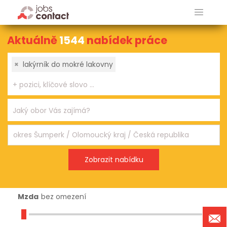
Aktuálně
1544
nabídek práce
×
lakýrník do mokré lakovny
Mzda
bez omezení