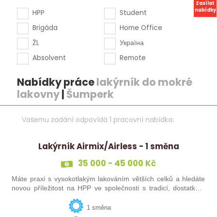
Zasílat
nabídky
HPP
Student
Brigáda
Home Office
ŽL
Україна
Absolvent
Remote
Nabídky práce
lakýrník do mokré
lakovny
|
Šumperk
Vašemu zadání odpovídá 1 pracovní nabídka:
Lakýrník Airmix/Airless - 1 směna
35 000 - 45 000 Kč
Máte praxi s vysokotlakým lakováním větších celků a hledáte
novou příležitost na HPP ve společnosti s tradicí, dostatkem
zakázek a prací bez směnování? Reagujte na tuto nabídku a
provedu Vás…
1 směna