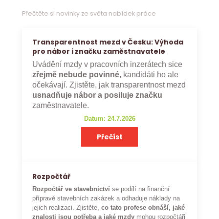
Přečtěte si novinky ze světa nabídek práce
Transparentnost mezd v Česku: Výhoda
pro nábor i značku zaměstnavatele
Uvádění mzdy v pracovních inzerátech sice
zřejmě nebude povinné
, kandidáti ho ale
očekávají. Zjistěte, jak transparentnost mezd
usnadňuje nábor a posiluje značku
zaměstnavatele.
Datum: 24.7.2026
Přečíst
Rozpočtář
Rozpočtář ve stavebnictví
se podílí na finanční
přípravě stavebních zakázek a odhaduje náklady na
jejich realizaci. Zjistěte,
co tato profese obnáší, jaké
znalosti jsou potřeba a jaké mzdy
mohou rozpočtáři