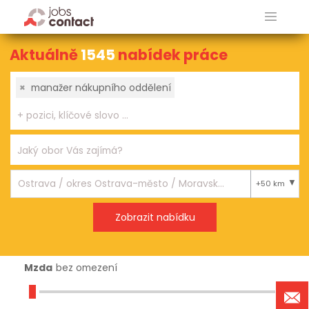
Aktuálně
1545
nabídek práce
×
manažer nákupního oddělení
+50 km
Mzda
bez omezení