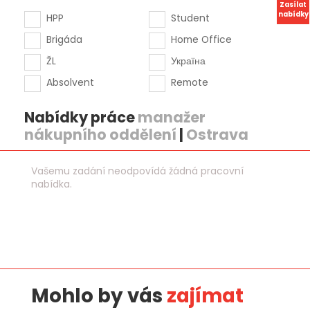
Zasílat
nabídky
HPP
Student
Brigáda
Home Office
ŽL
Україна
Absolvent
Remote
Nabídky práce
manažer
nákupního oddělení
|
Ostrava
Vašemu zadání neodpovídá žádná pracovní
nabídka.
Mohlo by vás
zajímat