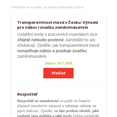
Přečtěte si novinky ze světa nabídek práce
Transparentnost mezd v Česku: Výhoda
pro nábor i značku zaměstnavatele
Uvádění mzdy v pracovních inzerátech sice
zřejmě nebude povinné
, kandidáti ho ale
očekávají. Zjistěte, jak transparentnost mezd
usnadňuje nábor a posiluje značku
zaměstnavatele.
Datum: 24.7.2026
Přečíst
Rozpočtář
Rozpočtář ve stavebnictví
se podílí na finanční
přípravě stavebních zakázek a odhaduje náklady na
jejich realizaci. Zjistěte,
co tato profese obnáší, jaké
znalosti jsou potřeba a jaké mzdy
mohou rozpočtáři