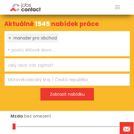
Aktuálně
1545
nabídek práce
×
manažer pro obchod
Mzda
bez omezení