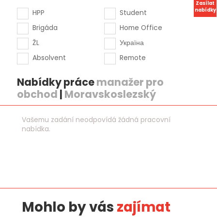
Zasílat
nabídky
HPP
Student
Brigáda
Home Office
ŽL
Україна
Absolvent
Remote
Nabídky práce
manažer pro
obchod
|
Moravskoslezský
Vašemu zadání neodpovídá žádná pracovní
nabídka.
Mohlo by vás
zajímat