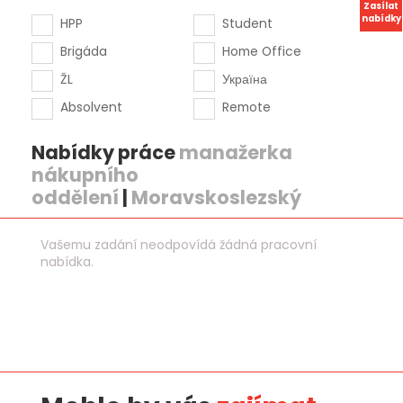
Zasílat
nabídky
HPP
Student
Brigáda
Home Office
ŽL
Україна
Absolvent
Remote
Nabídky práce
manažerka
nákupního
oddělení
|
Moravskoslezský
Vašemu zadání neodpovídá žádná pracovní
nabídka.