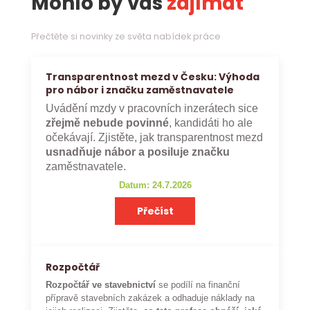
Mohlo by vás
zajímat
Přečtěte si novinky ze světa nabídek práce
Transparentnost mezd v Česku: Výhoda
pro nábor i značku zaměstnavatele
Uvádění mzdy v pracovních inzerátech sice
zřejmě nebude povinné
, kandidáti ho ale
očekávají. Zjistěte, jak transparentnost mezd
usnadňuje nábor a posiluje značku
zaměstnavatele.
Datum: 24.7.2026
Přečíst
Rozpočtář
Rozpočtář ve stavebnictví
se podílí na finanční
přípravě stavebních zakázek a odhaduje náklady na