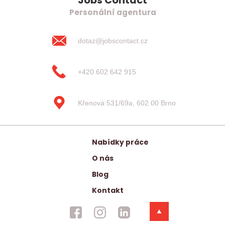
Jobs Contact
Personální agentura
dotaz@jobscontact.cz
+420 602 642 915
Křenová 531/69a, 602 00 Brno
Nabídky práce
O nás
Blog
Kontakt