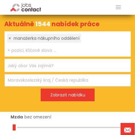
Aktuálně
1544
nabídek práce
×
manažerka nákupního oddělení
Mzda
bez omezení