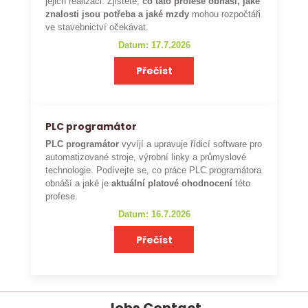
jejich realizaci. Zjistěte,
co tato profese obnáší, jaké
znalosti jsou potřeba a jaké mzdy
mohou rozpočtáři
ve stavebnictví očekávat.
Datum: 17.7.2026
Přečíst
PLC programátor
PLC programátor
vyvíjí a upravuje řídicí software pro
automatizované stroje, výrobní linky a průmyslové
technologie. Podívejte se, co práce PLC programátora
obnáší a jaké je
aktuální platové ohodnocení
této
profese.
Datum: 16.7.2026
Přečíst