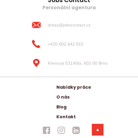
Jobs Contact
Personální agentura
dotaz@jobscontact.cz
+420 602 642 915
Křenová 531/69a, 602 00 Brno
Nabídky práce
O nás
Blog
Kontakt