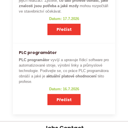
jejich realizaci. Zjistěte,
co tato profese obnáší, jaké
znalosti jsou potřeba a jaké mzdy
mohou rozpočtáři
ve stavebnictví očekávat.
Datum: 17.7.2026
Přečíst
PLC programátor
PLC programátor
vyvíjí a upravuje řídicí software pro
automatizované stroje, výrobní linky a průmyslové
technologie. Podívejte se, co práce PLC programátora
obnáší a jaké je
aktuální platové ohodnocení
této
profese.
Datum: 16.7.2026
Přečíst