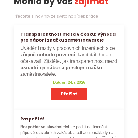
Mohlo by vás
zajímat
Přečtěte si novinky ze světa nabídek práce
Transparentnost mezd v Česku: Výhoda
pro nábor i značku zaměstnavatele
Uvádění mzdy v pracovních inzerátech sice
zřejmě nebude povinné
, kandidáti ho ale
očekávají. Zjistěte, jak transparentnost mezd
usnadňuje nábor a posiluje značku
zaměstnavatele.
Datum: 24.7.2026
Přečíst
Rozpočtář
Rozpočtář ve stavebnictví
se podílí na finanční
přípravě stavebních zakázek a odhaduje náklady na