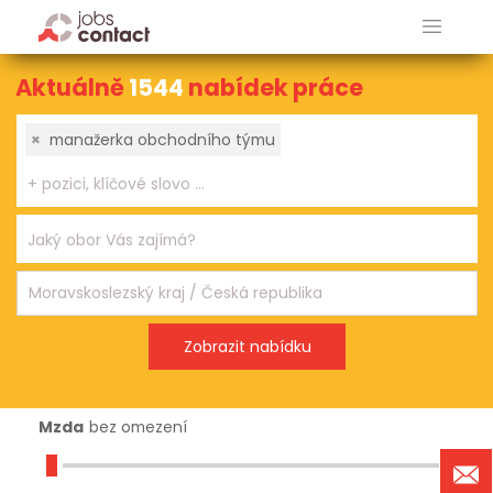
Aktuálně
1544
nabídek práce
×
manažerka obchodního týmu
Mzda
bez omezení