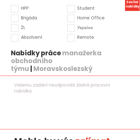
Zasílat
nabídky
HPP
Student
Brigáda
Home Office
ŽL
Україна
Absolvent
Remote
Nabídky práce
manažerka
obchodního
týmu
|
Moravskoslezský
Vašemu zadání neodpovídá žádná pracovní
nabídka.