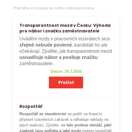
Přečtěte si novinky ze světa nabídek práce
Transparentnost mezd v Česku: Výhoda
pro nábor i značku zaměstnavatele
Uvádění mzdy v pracovních inzerátech sice
zřejmě nebude povinné
, kandidáti ho ale
očekávají. Zjistěte, jak transparentnost mezd
usnadňuje nábor a posiluje značku
zaměstnavatele.
Datum: 24.7.2026
Přečíst
Rozpočtář
Rozpočtář ve stavebnictví
se podílí na finanční
přípravě stavebních zakázek a odhaduje náklady na
jejich realizaci. Zjistěte,
co tato profese obnáší, jaké
znalosti jsou potřeba a jaké mzdy
mohou rozpočtáři