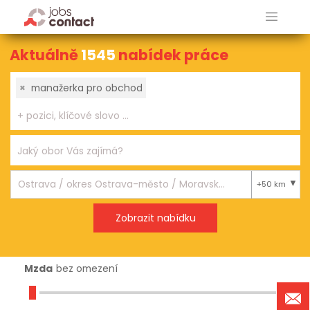
Aktuálně
1545
nabídek práce
×
manažerka pro obchod
+50 km
Mzda
bez omezení