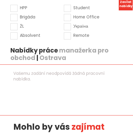
Zasílat
nabídky
HPP
Student
Brigáda
Home Office
ŽL
Україна
Absolvent
Remote
Nabídky práce
manažerka pro
obchod
|
Ostrava
Vašemu zadání neodpovídá žádná pracovní
nabídka.
Mohlo by vás
zajímat